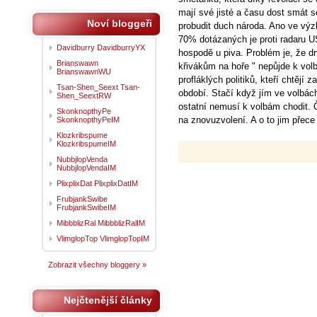
mají své jisté a času dost smát s
Noví bloggeři
probudit duch národa. Ano ve vý
70% dotázaných je proti radaru U
Davidburry DavidburryYX
hospodě u piva. Problém je, že drt
Brianswawn
křivákům na hoře " nepůjde k vo
BrianswawnWU
profláklých politiků, kteří chtějí 
Tsan-Shen_Seext Tsan-
období. Stačí když jím ve volbách
Shen_SeextRW
ostatní nemusí k volbám chodit. Č
SkonknopthyPe
na znovuzvolení. A o to jim přece
SkonknopthyPeIM
Klozkribspume
KlozkribspumeIM
NubbjlopVenda
NubbjlopVendaIM
PlixplixDat PlixplixDatIM
FrubjankSwibe
FrubjankSwibeIM
MibbblizRal MibbblizRalIM
VlimglopTop VlimglopTopIM
Zobrazit všechny bloggery »
Nejčtenější články