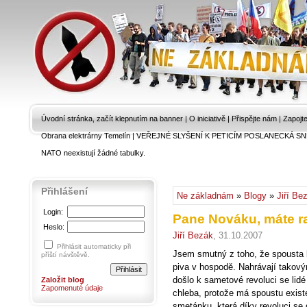
Úvodní stránka, začít klepnutím na banner
|
O iniciativě
|
Přispějte nám
|
Zapojt
Obrana elektrárny Temelín
|
VEŘEJNÉ SLYŠENÍ K PETICÍM POSLANECKÁ SN
NATO neexistují žádné tabulky.
Přihlášení
Ne základnám
»
Blogy
»
Jiří Be
Login:
Pane Nováku, máte r
Heslo:
Jiří Bezák
, 31.10.2007
Přihlásit automaticky při
Jsem smutný z toho, že spousta l
příští návštěvě.
piva v hospodě. Nahrávají takový
došlo k sametové revoluci se lidé
Založit blog
Zapomenuté údaje
chleba, protože má spoustu exist
smetánku, která díky revoluci se 