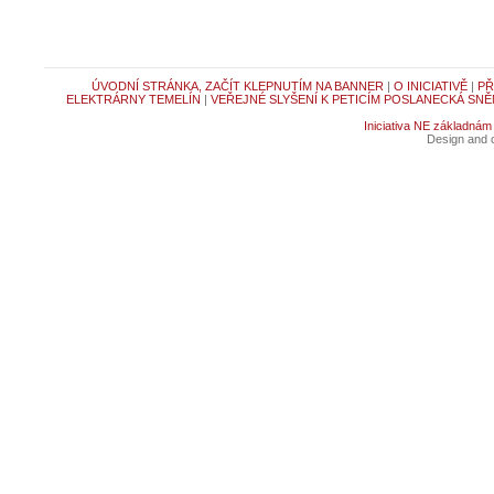
ÚVODNÍ STRÁNKA, ZAČÍT KLEPNUTÍM NA BANNER
|
O INICIATIVĚ
|
PŘ
ELEKTRÁRNY TEMELÍN
|
VEŘEJNÉ SLYŠENÍ K PETICÍM POSLANECKÁ SNĚ
Iniciativa NE základnám
Design and c