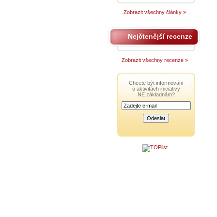
Zobrazit všechny články »
Nejčtenější recenze
Zobrazit všechny recenze »
Chcete být informováni
o aktivitách iniciativy
NE základnám?