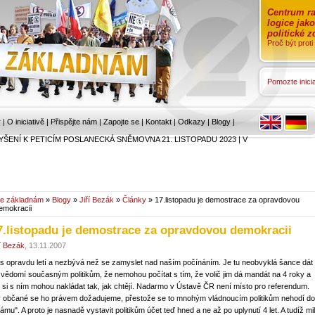
Centrum ra
logice jak
politické 
Proč být prot
Pomozte inicia
r
|
O iniciativě
|
Přispějte nám
|
Zapojte se
|
Kontakt
|
Odkazy
|
Blogy
|
YŠENÍ K PETICÍM POSLANECKÁ SNĚMOVNA 21. LISTOPADU 2023
|
V
e základnám
»
Blogy
»
Jiří Bezák
»
Články
» 17.listopadu je demostrace za opravdovou
emokracii
7.listopadu je demostrace za opravdovou demokracii
ří Bezák
, 13.11.2007
s opravdu letí a nezbývá než se zamyslet nad naším počínáním. Je tu neobvyklá šance dát
 vědomí současným politikům, že nemohou počítat s tím, že volič jim dá mandát na 4 roky a
i si s ním mohou nakládat tak, jak chtějí. Nadarmo v Ústavě ČR není místo pro referendum.
 občané se ho právem dožadujeme, přestože se to mnohým vládnoucím politikům nehodí do
ámu". A proto je nasnadě vystavit politikům účet teď hned a ne až po uplynutí 4 let. A tudíž mil