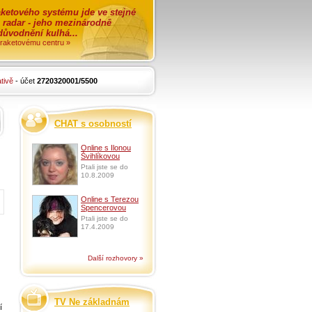
ketového systému jde ve stejné
o radar - jeho mezinárodně
zdůvodnění kulhá...
i raketovému centru »
tivě
- účet
2720320001/5500
CHAT s osobností
Online s Ilonou
Švihlíkovou
Ptali jste se do
10.8.2009
Online s Terezou
Spencerovou
Ptali jste se do
17.4.2009
Další rozhovory »
TV Ne základnám
í