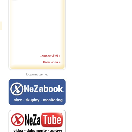
Zobrazit větší »
Další videa »
Doporučujeme: