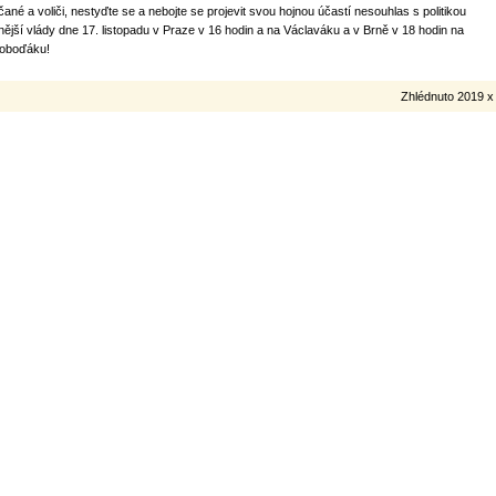
čané a voliči, nestyďte se a nebojte se projevit svou hojnou účastí nesouhlas s politikou
nější vlády dne 17. listopadu v Praze v 16 hodin a na Václaváku a v Brně v 18 hodin na
oboďáku!
Zhlédnuto 2019 x