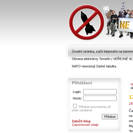
Úvodní stránka, začít klepnutím na banne
Obrana elektrárny Temelín
|
VEŘEJNÉ SL
NATO neexistují žádné tabulky.
Přihlášení
N
d
Login:
1
Heslo:
Ji
Přihlásit automaticky při
příští návštěvě.
Ča
na
on
Založit blog
Zapomenuté údaje
My
"kr