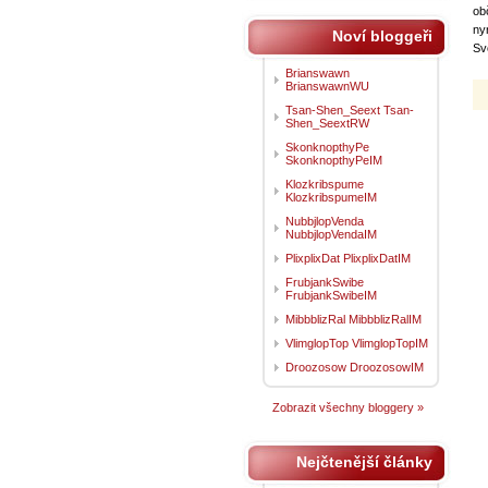
ob
ny
Noví bloggeři
Sv
Brianswawn
BrianswawnWU
Tsan-Shen_Seext Tsan-
Shen_SeextRW
SkonknopthyPe
SkonknopthyPeIM
Klozkribspume
KlozkribspumeIM
NubbjlopVenda
NubbjlopVendaIM
PlixplixDat PlixplixDatIM
FrubjankSwibe
FrubjankSwibeIM
MibbblizRal MibbblizRalIM
VlimglopTop VlimglopTopIM
Droozosow DroozosowIM
Zobrazit všechny bloggery »
Nejčtenější články