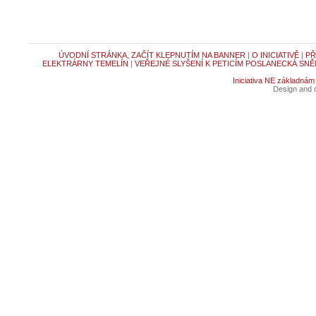
ÚVODNÍ STRÁNKA, ZAČÍT KLEPNUTÍM NA BANNER
|
O INICIATIVĚ
|
PŘ
ELEKTRÁRNY TEMELÍN
|
VEŘEJNÉ SLYŠENÍ K PETICÍM POSLANECKÁ SNĚ
Iniciativa NE základnám
Design and c