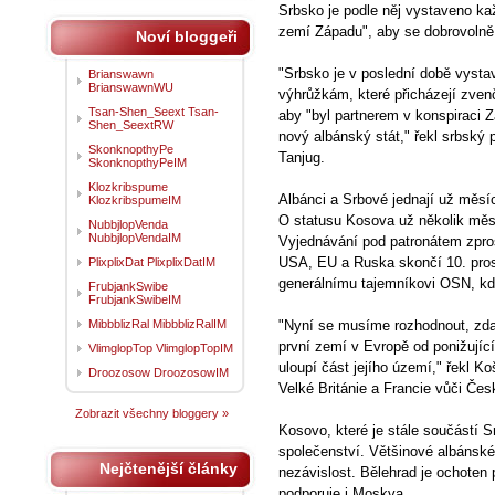
Srbsko je podle něj vystaveno k
zemí Západu", aby se dobrovolně
Noví bloggeři
"Srbsko je v poslední době vyst
Brianswawn
BrianswawnWU
výhrůžkám, které přicházejí zvenč
Tsan-Shen_Seext Tsan-
aby "byl partnerem v konspiraci 
Shen_SeextRW
nový albánský stát," řekl srbský 
SkonknopthyPe
Tanjug.
SkonknopthyPeIM
Klozkribspume
Albánci a Srbové jednají už měsí
KlozkribspumeIM
O statusu Kosova už několik měsí
NubbjlopVenda
NubbjlopVendaIM
Vyjednávání pod patronátem zpro
USA, EU a Ruska skončí 10. prosi
PlixplixDat PlixplixDatIM
generálnímu tajemníkovi OSN, kd
FrubjankSwibe
FrubjankSwibeIM
MibbblizRal MibbblizRalIM
"Nyní se musíme rozhodnout, zda
první zemí v Evropě od ponižujíc
VlimglopTop VlimglopTopIM
uloupí část jejího území," řekl K
Droozosow DroozosowIM
Velké Británie a Francie vůči Če
Zobrazit všechny bloggery »
Kosovo, které je stále součástí 
společenství. Většinové albánské 
Nejčtenější články
nezávislost. Bělehrad je ochoten 
podporuje i Moskva.