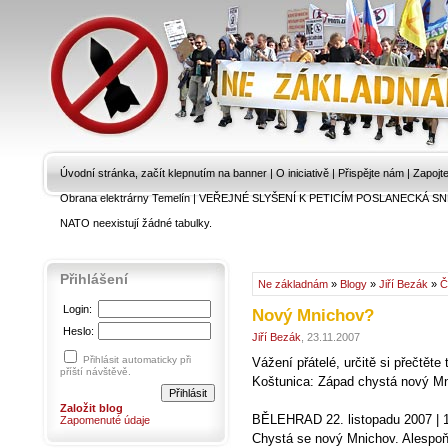
Úvodní stránka, začít klepnutím na banner
|
O iniciativě
|
Přispějte nám
|
Zapojt
Obrana elektrárny Temelín
|
VEŘEJNÉ SLYŠENÍ K PETICÍM POSLANECKÁ SN
NATO neexistují žádné tabulky.
Přihlášení
Ne základnám
»
Blogy
»
Jiří Bezák
»
Č
Login:
Nový Mnichov?
Heslo:
Jiří Bezák
, 23.11.2007
Přihlásit automaticky při
Vážení přátelé, určitě si přečtěte
příští návštěvě.
Koštunica: Západ chystá nový M
Založit blog
BĚLEHRAD 22. listopadu 2007 | 
Zapomenuté údaje
Chystá se nový Mnichov. Alespoň 