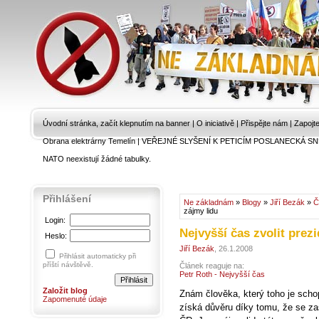
Úvodní stránka, začít klepnutím na banner
|
O iniciativě
|
Přispějte nám
|
Zapojt
Obrana elektrárny Temelín
|
VEŘEJNÉ SLYŠENÍ K PETICÍM POSLANECKÁ SN
NATO neexistují žádné tabulky.
Přihlášení
Ne základnám
»
Blogy
»
Jiří Bezák
»
Č
zájmy lidu
Login:
Nejvyšší čas zvolit prezi
Heslo:
Jiří Bezák
, 26.1.2008
Přihlásit automaticky při
příští návštěvě.
Článek reaguje na:
Petr Roth - Nejvyšší čas
Založit blog
Znám člověka, který toho je schop
Zapomenuté údaje
získá důvěru díky tomu, že se za