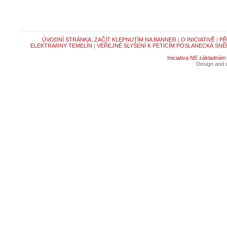
ÚVODNÍ STRÁNKA, ZAČÍT KLEPNUTÍM NA BANNER
|
O INICIATIVĚ
|
PŘ
ELEKTRÁRNY TEMELÍN
|
VEŘEJNÉ SLYŠENÍ K PETICÍM POSLANECKÁ SNĚ
Iniciativa NE základnám
Design and c