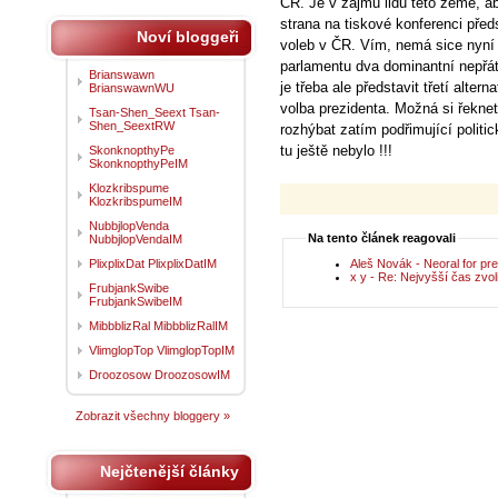
ČR. Je v zájmu lidu této země, a
strana na tiskové konferenci před
Noví bloggeři
voleb v ČR. Vím, nemá sice nyní š
parlamentu dva dominantní nepřát
Brianswawn
je třeba ale představit třetí alter
BrianswawnWU
volba prezidenta. Možná si řeknet
Tsan-Shen_Seext Tsan-
Shen_SeextRW
rozhýbat zatím podřimující poli
tu ještě nebylo !!!
SkonknopthyPe
SkonknopthyPeIM
Klozkribspume
KlozkribspumeIM
NubbjlopVenda
Na tento článek reagovali
NubbjlopVendaIM
PlixplixDat PlixplixDatIM
Aleš Novák - Neoral for presi
x y - Re: Nejvyšší čas zvoli
FrubjankSwibe
FrubjankSwibeIM
MibbblizRal MibbblizRalIM
VlimglopTop VlimglopTopIM
Droozosow DroozosowIM
Zobrazit všechny bloggery »
Nejčtenější články