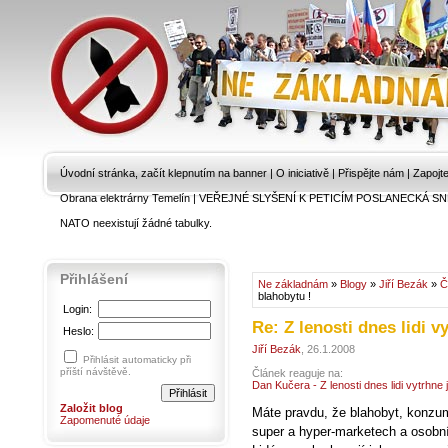
Úvodní stránka, začít klepnutím na banner
|
O iniciativě
|
Přispějte nám
|
Zapojt
Obrana elektrárny Temelín
|
VEŘEJNÉ SLYŠENÍ K PETICÍM POSLANECKÁ SN
NATO neexistují žádné tabulky.
Přihlášení
Ne základnám
»
Blogy
»
Jiří Bezák
»
Č
blahobytu !
Login:
Re: Z lenosti dnes lidi v
Heslo:
Jiří Bezák
, 26.1.2008
Přihlásit automaticky při
příští návštěvě.
Článek reaguje na:
Dan Kučera - Z lenosti dnes lidi vytrhne 
Založit blog
Máte pravdu, že blahobyt, konzum
Zapomenuté údaje
super a hyper-marketech a osobn