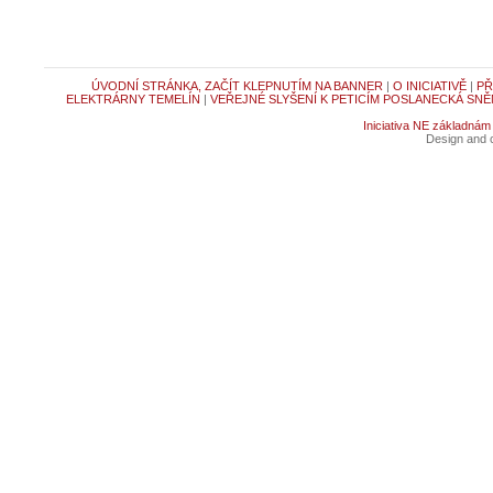
ÚVODNÍ STRÁNKA, ZAČÍT KLEPNUTÍM NA BANNER
|
O INICIATIVĚ
|
PŘ
ELEKTRÁRNY TEMELÍN
|
VEŘEJNÉ SLYŠENÍ K PETICÍM POSLANECKÁ SNĚ
Iniciativa NE základnám
Design and c