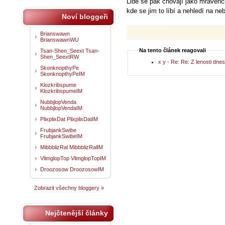
Lidé se pak chovají jako mravenci
kde se jim to líbí a nehledí na neb
Noví bloggeři
Brianswawn
BrianswawnWU
Na tento článek reagovali
Tsan-Shen_Seext Tsan-
Shen_SeextRW
x y - Re: Re: Z lenosti dnes 
SkonknopthyPe
SkonknopthyPeIM
Klozkribspume
KlozkribspumeIM
NubbjlopVenda
NubbjlopVendaIM
PlixplixDat PlixplixDatIM
FrubjankSwibe
FrubjankSwibeIM
MibbblizRal MibbblizRalIM
VlimglopTop VlimglopTopIM
Droozosow DroozosowIM
Zobrazit všechny bloggery »
Nejčtenější články