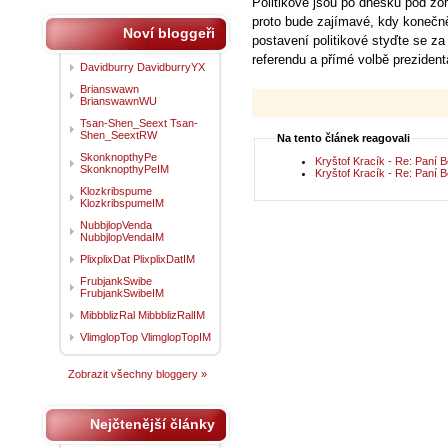
Politikové jsou po dnešku pod zo
proto bude zajímavé, kdy konečn
Noví bloggeři
postavení politikové styďte se za
referendu a přímé volbě prezident
Davidburry DavidburryYX
Brianswawn
BrianswawnWU
Tsan-Shen_Seext Tsan-
Shen_SeextRW
Na tento článek reagovali
SkonknopthyPe
Kryštof Kracík - Re: Paní 
SkonknopthyPeIM
Kryštof Kracík - Re: Paní 
Klozkribspume
KlozkribspumeIM
NubbjlopVenda
NubbjlopVendaIM
PlixplixDat PlixplixDatIM
FrubjankSwibe
FrubjankSwibeIM
MibbblizRal MibbblizRalIM
VlimglopTop VlimglopTopIM
Zobrazit všechny bloggery »
Nejčtenější články