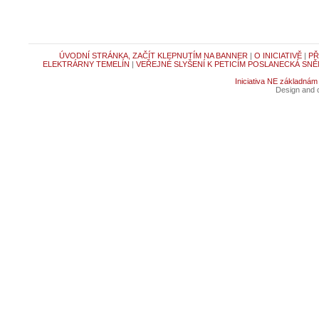
ÚVODNÍ STRÁNKA, ZAČÍT KLEPNUTÍM NA BANNER
|
O INICIATIVĚ
|
PŘ
ELEKTRÁRNY TEMELÍN
|
VEŘEJNÉ SLYŠENÍ K PETICÍM POSLANECKÁ SNĚ
Iniciativa NE základnám
Design and c