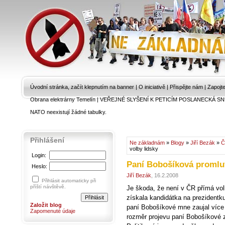
Úvodní stránka, začít klepnutím na banner
|
O iniciativě
|
Přispějte nám
|
Zapojt
Obrana elektrárny Temelín
|
VEŘEJNÉ SLYŠENÍ K PETICÍM POSLANECKÁ SN
NATO neexistují žádné tabulky.
Přihlášení
Ne základnám
»
Blogy
»
Jiří Bezák
»
Č
volby lidsky
Login:
Paní Bobošíková promluv
Heslo:
Jiří Bezák
, 16.2.2008
Přihlásit automaticky při
příští návštěvě.
Je škoda, že není v ČR přímá volb
získala kandidátka na prezident
Založit blog
paní Bobošíkové mne zaujal více 
Zapomenuté údaje
rozměr projevu paní Bobošíkové zas