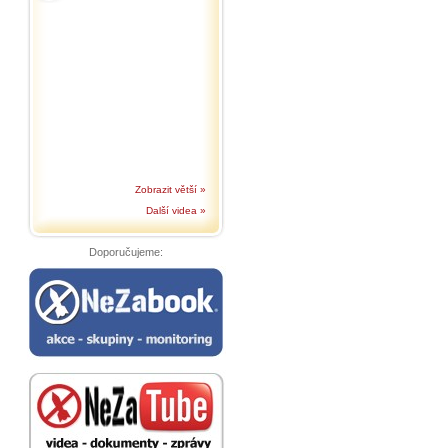
Zobrazit větší »
Další videa »
Doporučujeme: