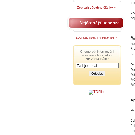
Zo
Zobrazit všechny články »
Zo
ne
Nejčtenější recenze
Zobrazit všechny recenze »
Ře
na
či
Chcete být informováni
KO
o aktivitách iniciativy
NE základnám?
Má
Má
Má
Mů
Mů
A 
Vž
Js
Js
Js