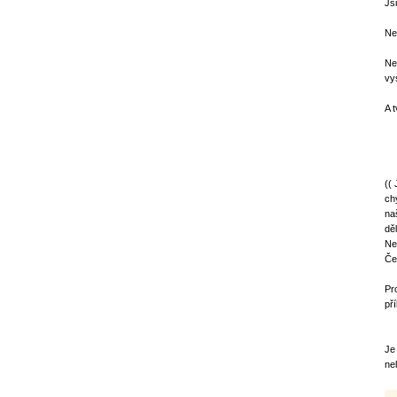
Js
Ne
Ne
vy
A 
((
chy
na
dě
Ne
Če
Pr
pří
Je
ne