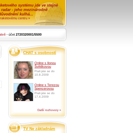
ketového systému jde ve stejné
o radar - jeho mezinárodně
zdůvodnění kulhá...
i raketovému centru »
tivě
- účet
2720320001/5500
CHAT s osobností
Online s Ilonou
Švihlíkovou
Ptali jste se do
10.8.2009
Online s Terezou
Spencerovou
Ptali jste se do
17.4.2009
Další rozhovory »
TV Ne základnám