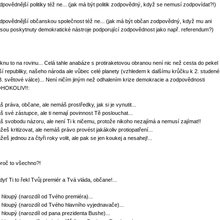
dpovědnější politiky též ne... (jak má být politik zodpovědný, když se nemusí zodpovídat?!)
dpovědnější občanskou společnost též ne... (jak má být občan zodpovědný, když mu ani
jsou poskytnuty demokratické nástroje podporující zodpovědnost jako např. referendum?)
knu to na rovinu... Celá tahle anabáze s protiraketovou obranou není nic než cesta do pekel
ší republiky, našeho národa ale vůbec celé planety (vzhledem k dalšímu krůčku k 2. studené
 3. světové válce)... Není ničím jiným než odhalením krize demokracie a zodpovědnosti
HOKOLIV!!:
š práva, občane, ale nemáš prostředky, jak si je vynutit...
š své zástupce, ale ti nemají povinnost Tě poslouchat...
š svobodu názoru, ale není Ti k ničemu, protože nikoho nezajímá a nemusí zajímat!!
žeš kritizovat, ale nemáš právo provést jakákoliv protiopatření...
žeš jednou za čtyři roky volit, ale pak se jen koukej a nesahej!...
proč to všechno?!
dyť Ti to řekl Tvůj premiér a Tvá vláda, občane!...
i hloupý (narozdíl od Tvého premiéra)...
i hloupý (narozdíl od Tvého hlavního vyjednavače)...
i hloupý (narozdíl od pana prezidenta Bushe)...