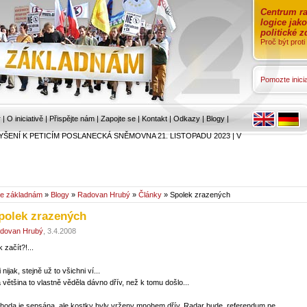
Centrum ra
logice jak
politické 
Proč být prot
Pomozte inicia
r
|
O iniciativě
|
Přispějte nám
|
Zapojte se
|
Kontakt
|
Odkazy
|
Blogy
|
YŠENÍ K PETICÍM POSLANECKÁ SNĚMOVNA 21. LISTOPADU 2023
|
V
e základnám
»
Blogy
»
Radovan Hrubý
»
Články
» Spolek zrazených
polek zrazených
dovan Hrubý
, 3.4.2008
 začít?!...
 nijak, stejně už to všichni ví...
.a většina to vlastně věděla dávno dřív, než k tomu došlo...
hoda je sepsána, ale kostky byly vrženy mnohem dřív. Radar bude, referendum ne...