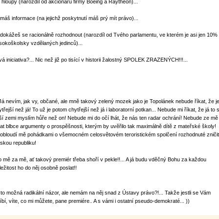
i hloupý (narozdíl od akcionářů firmy Boeing a Raytheon)...
máš informace (na jejichž poskytnutí máš prý mít právo)...
dokážeš se racionálně rozhodnout (narozdíl od Tvého parlamentu, ve kterém je asi jen 10%
sokoškolsky vzdělaných jedinců)...
tvá iniciativa?... Nic než již po tisící v historii žalostný SPOLEK ZRAZENÝCH!!!...
 Já nevím, jak vy, občané, ale mně takový zelený mozek jako je Topolánek nebude říkat, že j
třejší než já! To už je potom chytřejší než já i laboratorní potkan... Nebude mi říkat, že já to 
ší zemi myslím hůře než on! Nebude mi do očí lhát, že nás ten radar ochrání! Nebude ze mě
lat blbce argumenty o prospěšnosti, kterým by uvěřilo tak maximálně dítě z mateřské školy!
obloudí mě pohádkami o všemocném celosvětovém teroristickém spolčení rozhodnuté zničit
skou republiku!
o mě za mě, ať takový premiér třeba shoří v pekle!!... A já budu vděčný Bohu za každou
ležitost ho do něj osobně poslat!!
 to možná radikální názor, ale nemám na něj snad z Ústavy právo?!... Takže jestli se Vám
líbí, víte, co mi můžete, pane premiére.. A s vámi i ostatní pseudo-demokraté... ))