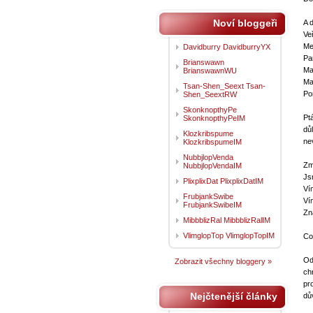
Noví bloggeři
A 
Ve
Me
Davidburry DavidburryYX
Pa
Brianswawn
Ma
BrianswawnWU
Ma
Tsan-Shen_Seext Tsan-
Pon
Shen_SeextRW
SkonknopthyPe
Ptá
SkonknopthyPeIM
důl
Klozkribspume
ne
KlozkribspumeIM
NubbjlopVenda
Zm
NubbjlopVendaIM
Js
PlixplixDat PlixplixDatIM
Ví
FrubjankSwibe
Ví
FrubjankSwibeIM
Zn
MibbblizRal MibbblizRalIM
VlimglopTop VlimglopTopIM
Co 
Od
Zobrazit všechny bloggery »
ch
pr
Nejčtenější články
dů