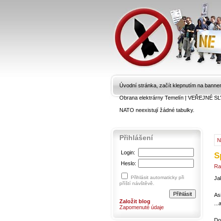
Úvodní stránka, začít klepnutím na banne
Obrana elektrárny Temelín
|
VEŘEJNÉ SL
NATO neexistují žádné tabulky.
Přihlášení
N
Login:
S
Heslo:
Ra
Přihlásit automaticky při
Jak
příští návštěvě.
Asi
Založit blog
..
Zapomenuté údaje
Do