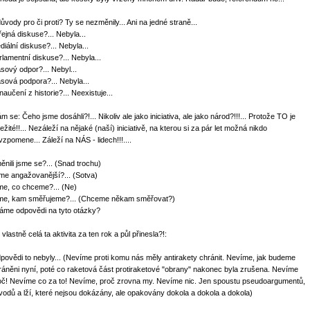
důvody pro či proti? Ty se nezměnily... Ani na jedné straně...
řejná diskuse?... Nebyla...
diální diskuse?... Nebyla...
rlamentní diskuse?... Nebyla...
sový odpor?... Nebyl...
sová podpora?... Nebyla...
aučení z historie?... Neexistuje...
m se: Čeho jsme dosáhli?!... Nikoliv ale jako iniciativa, ale jako národ?!!!... Protože TO je
ežité!!... Nezáleží na nějaké (naší) iniciativě, na kterou si za pár let možná nikdo
vzpomene... Záleží na NÁS - lidech!!!....
ěnili jsme se?... (Snad trochu)
me angažovanější?... (Sotva)
me, co chceme?... (Ne)
me, kam směřujeme?... (Chceme někam směřovat?)
áme odpovědi na tyto otázky?
vlastně celá ta aktivita za ten rok a půl přinesla?!:
povědi to nebyly... (Nevíme proti komu nás měly antirakety chránit. Nevíme, jak budeme
ráněni nyní, poté co raketová část protiraketové "obrany" nakonec byla zrušena. Nevíme
oč! Nevíme co za to! Nevíme, proč zrovna my. Nevíme nic. Jen spoustu pseudoargumentů,
vodů a lží, které nejsou dokázány, ale opakovány dokola a dokola a dokola)