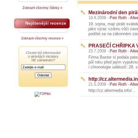
Zobrazit všechny články »
Mezinárodní den pirá
19.8.2009 -
Petr Roth
-
Alte
Nejčtenější recenze
19. srpna, mají piráti svát
jako výraz vzdoru vůči za
podílet se na zákonném zav
Zobrazit všechny recenze »
PRASEČÍ CHŘIPKA 
23.7.2009 -
Petr Roth
-
Alte
Chcete být informováni
o aktivitách iniciativy
Firma Baxter si podala pate
NE základnám?
půl roku před jejím vypukn
i chronologie událostí: 28. s
http://cz.altermedia.in
21.5.2009 -
Petr Roth
-
Alte
http://cz.altermedia.info/...