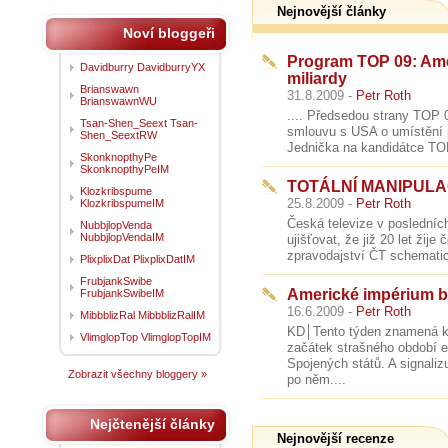
Nejnovější články
Noví bloggeři
Program TOP 09: Amer
Davidburry DavidburryYX
miliardy
Brianswawn
31.8.2009 -
Petr Roth
BrianswawnWU
.... Předsedou strany TOP 
Tsan-Shen_Seext Tsan-
smlouvu s USA o umístění p
Shen_SeextRW
Jednička na kandidátce TOP
SkonknopthyPe
SkonknopthyPeIM
TOTÁLNÍ MANIPULA
Klozkribspume
25.8.2009 -
Petr Roth
KlozkribspumeIM
Česká televize v posledních
NubbjlopVenda
NubbjlopVendaIM
ujišťovat, že již 20 let ži
zpravodajství ČT schematick
PlixplixDat PlixplixDatIM
FrubjankSwibe
Americké impérium b
FrubjankSwibeIM
16.6.2009 -
Petr Roth
MibbblizRal MibbblizRalIM
KD│Tento týden znamená ko
VlimglopTop VlimglopTopIM
začátek strašného období 
Spojených států. A signaliz
Zobrazit všechny bloggery »
po něm....
Nejčtenější články
Nejnovější recenze