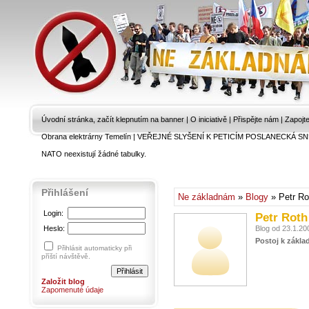
Úvodní stránka, začít klepnutím na banner
|
O iniciativě
|
Přispějte nám
|
Zapojt
Obrana elektrárny Temelín
|
VEŘEJNÉ SLYŠENÍ K PETICÍM POSLANECKÁ SN
NATO neexistují žádné tabulky.
Přihlášení
Ne základnám
»
Blogy
» Petr Ro
Login:
Petr Roth
Heslo:
Blog od 23.1.20
Postoj k zákla
Přihlásit automaticky při
příští návštěvě.
Založit blog
Zapomenuté údaje