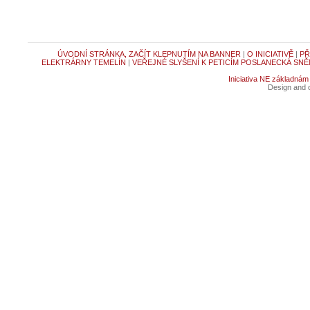
ÚVODNÍ STRÁNKA, ZAČÍT KLEPNUTÍM NA BANNER
|
O INICIATIVĚ
|
PŘ
ELEKTRÁRNY TEMELÍN
|
VEŘEJNÉ SLYŠENÍ K PETICÍM POSLANECKÁ SNĚ
Iniciativa NE základnám
Design and c