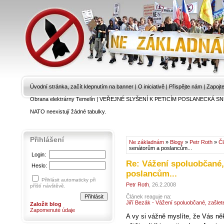
Úvodní stránka, začít klepnutím na banner
|
O iniciativě
|
Přispějte nám
|
Zapojt
Obrana elektrárny Temelín
|
VEŘEJNÉ SLYŠENÍ K PETICÍM POSLANECKÁ SN
NATO neexistují žádné tabulky.
Přihlášení
Ne základnám
»
Blogy
»
Petr Roth
»
Č
senátorům a poslancům...
Login:
Re: Vážení spoluobčané,
Heslo:
poslancům...
Přihlásit automaticky při
Petr Roth
, 26.2.2008
příští návštěvě.
Článek reaguje na:
Jiří Bezák - Vážení spoluobčané, zašle
Založit blog
Zapomenuté údaje
A vy si vážně myslíte, že Vás ně