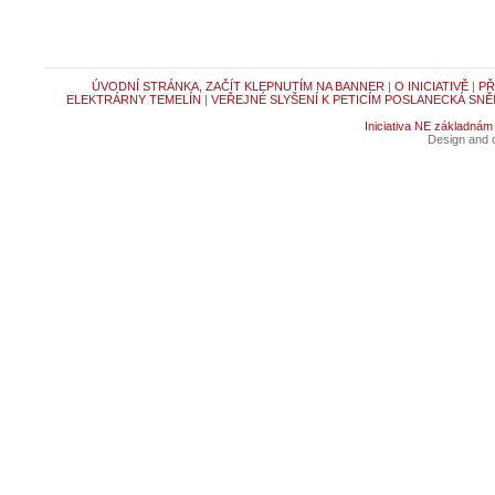
ÚVODNÍ STRÁNKA, ZAČÍT KLEPNUTÍM NA BANNER
|
O INICIATIVĚ
|
PŘ
ELEKTRÁRNY TEMELÍN
|
VEŘEJNÉ SLYŠENÍ K PETICÍM POSLANECKÁ SNĚ
Iniciativa NE základnám
Design and c