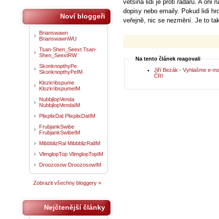
většina lidí je proti radaru. A on
dopisy nebo emaily. Pokud lidi h
Noví bloggeři
veřejně, nic se nezmění. Je to ta
Brianswawn
BrianswawnWU
Tsan-Shen_Seext Tsan-
Shen_SeextRW
Na tento článek reagovali
SkonknopthyPe
Jiří Bezák - Vyhlašme e-m
SkonknopthyPeIM
ČR!
Klozkribspume
KlozkribspumeIM
NubbjlopVenda
NubbjlopVendaIM
PlixplixDat PlixplixDatIM
FrubjankSwibe
FrubjankSwibeIM
MibbblizRal MibbblizRalIM
VlimglopTop VlimglopTopIM
Droozosow DroozosowIM
Zobrazit všechny bloggery »
Nejčtenější články