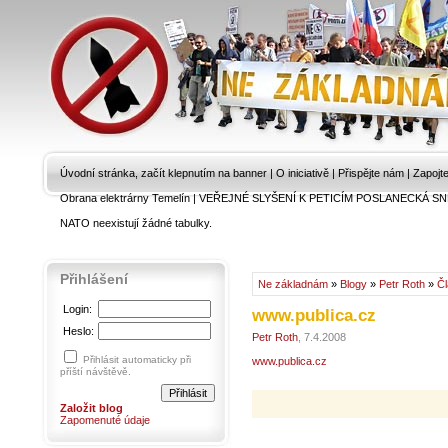
Úvodní stránka, začít klepnutím na banner
|
O iniciativě
|
Přispějte nám
|
Zapojt
Obrana elektrárny Temelín
|
VEŘEJNÉ SLYŠENÍ K PETICÍM POSLANECKÁ SN
NATO neexistují žádné tabulky.
Přihlášení
Ne základnám
»
Blogy
»
Petr Roth
»
Č
Login:
www.publica.cz
Heslo:
Petr Roth
, 7.4.2008
Přihlásit automaticky při
www.publica.cz
příští návštěvě.
Založit blog
Zapomenuté údaje