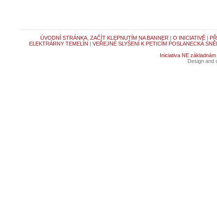
ÚVODNÍ STRÁNKA, ZAČÍT KLEPNUTÍM NA BANNER
|
O INICIATIVĚ
|
PŘ
ELEKTRÁRNY TEMELÍN
|
VEŘEJNÉ SLYŠENÍ K PETICÍM POSLANECKÁ SNĚ
Iniciativa NE základnám
Design and c