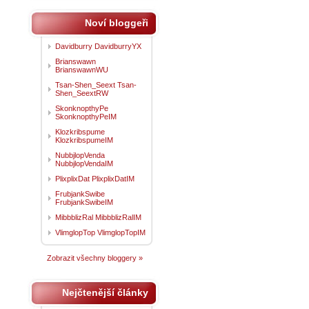
Noví bloggeři
Davidburry DavidburryYX
Brianswawn
BrianswawnWU
Tsan-Shen_Seext Tsan-
Shen_SeextRW
SkonknopthyPe
SkonknopthyPeIM
Klozkribspume
KlozkribspumeIM
NubbjlopVenda
NubbjlopVendaIM
PlixplixDat PlixplixDatIM
FrubjankSwibe
FrubjankSwibeIM
MibbblizRal MibbblizRalIM
VlimglopTop VlimglopTopIM
Zobrazit všechny bloggery »
Nejčtenější články