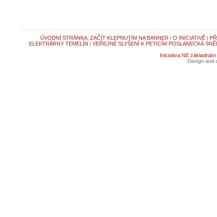
ÚVODNÍ STRÁNKA, ZAČÍT KLEPNUTÍM NA BANNER
|
O INICIATIVĚ
|
PŘ
ELEKTRÁRNY TEMELÍN
|
VEŘEJNÉ SLYŠENÍ K PETICÍM POSLANECKÁ SNĚ
Iniciativa NE základnám
Design and c