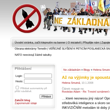
Úvodní stránka, začít klepnutím na banner
|
O iniciativě
|
Přispějte nám
|
Zapojt
Obrana elektrárny Temelín
|
VEŘEJNÉ SLYŠENÍ K PETICÍM POSLANECKÁ SN
NATO neexistují žádné tabulky.
Přihlášení
Ne základnám
»
Blogy
»
Helena Smutn
Login:
Až na výjimky je spousta
Heslo:
Helena Smutná
, 10.1.2008
Přihlásit automaticky při
Článek reaguje na:
příští návštěvě.
Rostislav Adam - Re: Trestní oznámení
....které nesnesou jiný názor! Op
Založit blog
středověká inteligence a skoro s
Zapomenuté údaje
INKVIZIČNÍM metodám té doby jí 