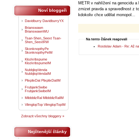
METR v nahlížení na genocidu a h
zmizet pravda a spravedlnost z to
Noví bloggeři
kdokoliv chce udělat monopol...
Davidburry DavidburryYX
Brianswawn
BrianswawnWU
Tsan-Shen_Seext Tsan-
Na tento článek reagovali
Shen_SeextRW
Rostislav Adam - Re: Až na
SkonknopthyPe
SkonknopthyPeIM
Klozkribspume
KlozkribspumeIM
NubbjlopVenda
NubbjlopVendaIM
PlixplixDat PlixplixDatIM
FrubjankSwibe
FrubjankSwibeIM
MibbblizRal MibbblizRalIM
VlimglopTop VlimglopTopIM
Zobrazit všechny bloggery »
Nejčtenější články