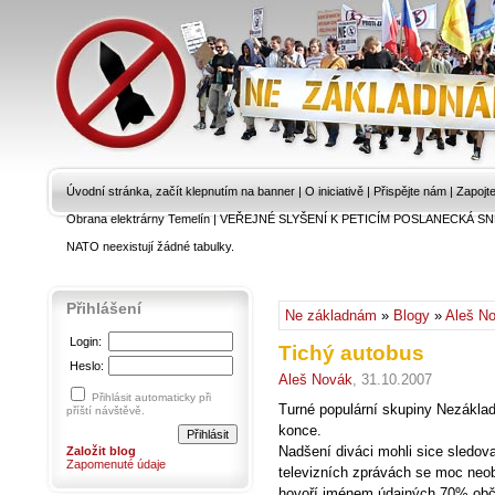
Úvodní stránka, začít klepnutím na banner
|
O iniciativě
|
Přispějte nám
|
Zapojt
Obrana elektrárny Temelín
|
VEŘEJNÉ SLYŠENÍ K PETICÍM POSLANECKÁ SN
NATO neexistují žádné tabulky.
Přihlášení
Ne základnám
»
Blogy
»
Aleš N
Login:
Tichý autobus
Heslo:
Aleš Novák
, 31.10.2007
Přihlásit automaticky při
Turné populární skupiny Nezákl
příští návštěvě.
konce.
Nadšení diváci mohli sice sledova
Založit blog
Zapomenuté údaje
televizních zprávách se moc neobj
hovoří jménem údajných 70% obč