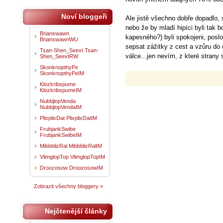
Noví bloggeři
Ale jistě všechno dobře dopadlo, 
nebo že by mladí hipíci byli tak bo
Brianswawn
kapesného?) byli spokojeni, poslo
BrianswawnWU
sepsat zážitky z cest a vzůru do d
Tsan-Shen_Seext Tsan-
válce...jen nevím, z které strany
Shen_SeextRW
SkonknopthyPe
SkonknopthyPeIM
Klozkribspume
KlozkribspumeIM
NubbjlopVenda
NubbjlopVendaIM
PlixplixDat PlixplixDatIM
FrubjankSwibe
FrubjankSwibeIM
MibbblizRal MibbblizRalIM
VlimglopTop VlimglopTopIM
Droozosow DroozosowIM
Zobrazit všechny bloggery »
Nejčtenější články