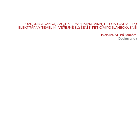
ÚVODNÍ STRÁNKA, ZAČÍT KLEPNUTÍM NA BANNER
|
O INICIATIVĚ
|
PŘ
ELEKTRÁRNY TEMELÍN
|
VEŘEJNÉ SLYŠENÍ K PETICÍM POSLANECKÁ SNĚ
Iniciativa NE základnám
Design and c