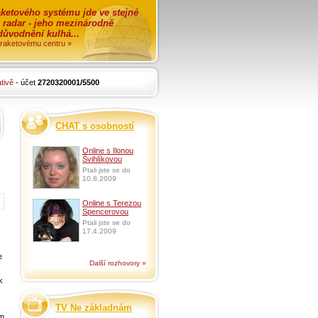
ketového systému jde ve stejné
o radar - jeho mezinárodně
zdůvodnění kulhá...
i raketovému centru »
tivě
- účet
2720320001/5500
CHAT s osobností
Online s Ilonou
Švihlíkovou
Ptali jste se do
10.8.2009
Online s Terezou
Spencerovou
Ptali jste se do
17.4.2009
e
Další rozhovory »
k
TV Ne základnám
im