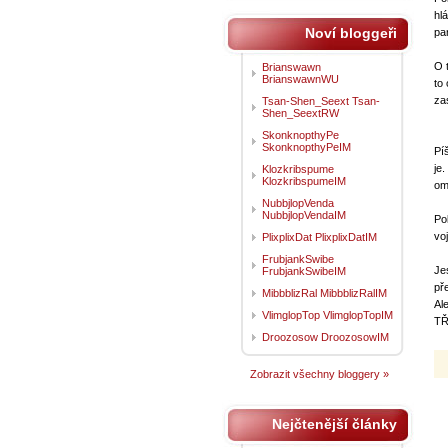
hl
Noví bloggeři
pa
O 
Brianswawn
BrianswawnWU
to
za
Tsan-Shen_Seext Tsan-
Shen_SeextRW
SkonknopthyPe
SkonknopthyPeIM
Pí
je
Klozkribspume
KlozkribspumeIM
om
NubbjlopVenda
NubbjlopVendaIM
Po
vo
PlixplixDat PlixplixDatIM
FrubjankSwibe
Je
FrubjankSwibeIM
př
MibbblizRal MibbblizRalIM
Al
VlimglopTop VlimglopTopIM
TŘ
Droozosow DroozosowIM
Zobrazit všechny bloggery »
Nejčtenější články