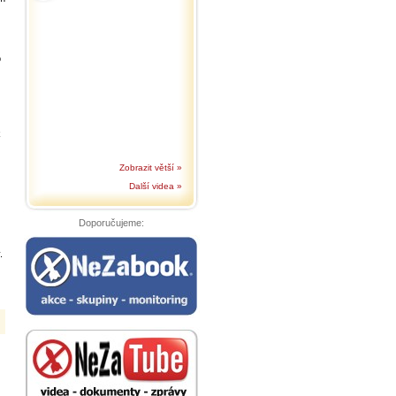
o
k
Zobrazit větší »
Další videa »
Doporučujeme:
.