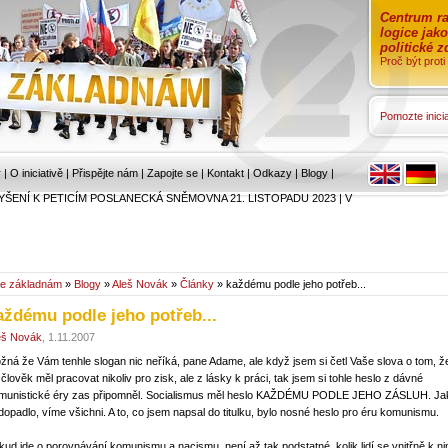
Centrum ra
logice jak
politické 
Proč být prot
Pomozte inicia
r
|
O iniciativě
|
Přispějte nám
|
Zapojte se
|
Kontakt
|
Odkazy
|
Blogy
|
YŠENÍ K PETICÍM POSLANECKÁ SNĚMOVNA 21. LISTOPADU 2023
|
V
e základnám
»
Blogy
»
Aleš Novák
»
Články
» každému podle jeho potřeb...
aždému podle jeho potřeb...
eš Novák
, 1.11.2007
žná že Vám tenhle slogan nic neříká, pane Adame, ale když jsem si četl Vaše slova o tom, ž
 člověk měl pracovat nikoliv pro zisk, ale z lásky k práci, tak jsem si tohle heslo z dávné
munistické éry zas připomněl. Socialismus měl heslo KAŽDÉMU PODLE JEHO ZÁSLUH. Ja
 dopadlo, víme všichni. A to, co jsem napsal do titulku, bylo nosné heslo pro éru komunismu.
kud jde o porovnávání komunismu a nacismu, není až tak podstatné, kolik lidí se vnitřně k n