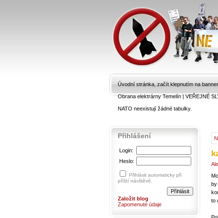
Úvodní stránka, začít klepnutím na banne
Obrana elektrárny Temelín
|
VEŘEJNÉ SL
NATO neexistují žádné tabulky.
Přihlášení
N
Login:
k
Heslo:
Al
Přihlásit automaticky při
Mo
příští návštěvě.
by
ko
Založit blog
to
Zapomenuté údaje
Po