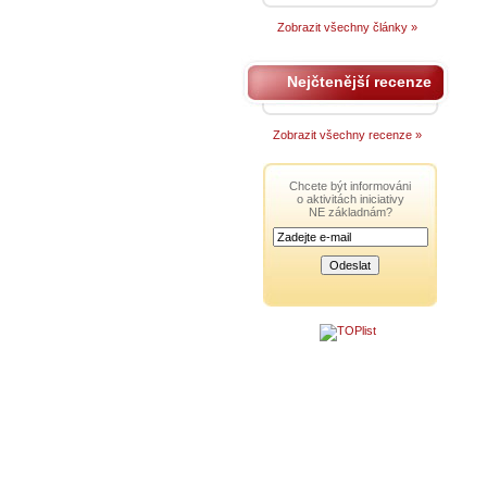
Zobrazit všechny články »
Nejčtenější recenze
Zobrazit všechny recenze »
Chcete být informováni
o aktivitách iniciativy
NE základnám?