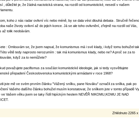
ásí , důležité je, že žádná nacistická strana, na rozdíl od komunistické, nesedí v našem
rlamentu.
tom, koho z nás radar ovlivní víc nebo méně, by se dala vést dlouhá debata . Stručně řečen
 oba naše životy ovlivní až do jejich konce. Já se ale toho ovlivnění, zřejmě na rozdíl od Vás,
s až tolik neobávám.
šete : Omlouvám se, že jsem napsal, že komunismus má i své klady, i když tomu bohužel ta
. Této větě tedy naprosto nerozumím : tak má komunismus klady, nebo ne? A proč se za to
louváte, když za to nemůžete?
kud považujete pacifismus za součást komunistické ideologie, jak si tedy vysvětlujete
jenské přepadení Československa komunistickými armádami v roce 1968?
stli jste mě ve svém prvním článku "Vážený snílku, pane Nováku" označil za snílka, pak po
ečtení Vašeho dalšího článku bohužel musím konstatovat, že snílkem jste v tomto případě Vy
e ve Vašem věku jsem se taky řídíl hipíckým heslem NEVĚŘ NIKOMU,KOMU JE NAD
ICET.
Zhlédnuto 2265 x