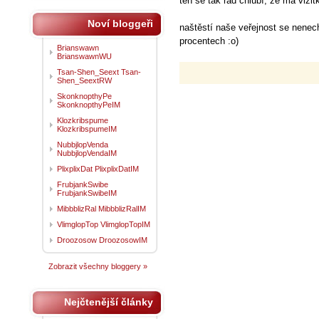
ten se tak rád chlubí, že má vizi
Noví bloggeři
naštěstí naše veřejnost se nene
procentech :o)
Brianswawn
BrianswawnWU
Tsan-Shen_Seext Tsan-
Shen_SeextRW
SkonknopthyPe
SkonknopthyPeIM
Klozkribspume
KlozkribspumeIM
NubbjlopVenda
NubbjlopVendaIM
PlixplixDat PlixplixDatIM
FrubjankSwibe
FrubjankSwibeIM
MibbblizRal MibbblizRalIM
VlimglopTop VlimglopTopIM
Droozosow DroozosowIM
Zobrazit všechny bloggery »
Nejčtenější články