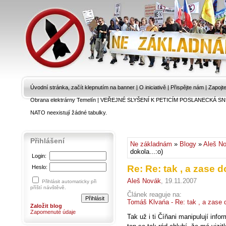
Úvodní stránka, začít klepnutím na banner
|
O iniciativě
|
Přispějte nám
|
Zapojt
Obrana elektrárny Temelín
|
VEŘEJNÉ SLYŠENÍ K PETICÍM POSLANECKÁ SN
NATO neexistují žádné tabulky.
Přihlášení
Ne základnám
»
Blogy
»
Aleš N
dokola...:o)
Login:
Re: Re: tak , a zase do
Heslo:
Aleš Novák
, 19.11.2007
Přihlásit automaticky při
příští návštěvě.
Článek reaguje na:
Tomáš Klvańa - Re: tak , a zase d
Založit blog
Zapomenuté údaje
Tak už i ti Číňani manipulují info