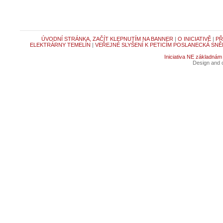
ÚVODNÍ STRÁNKA, ZAČÍT KLEPNUTÍM NA BANNER
|
O INICIATIVĚ
|
PŘ
ELEKTRÁRNY TEMELÍN
|
VEŘEJNÉ SLYŠENÍ K PETICÍM POSLANECKÁ SNĚ
Iniciativa NE základnám
Design and c