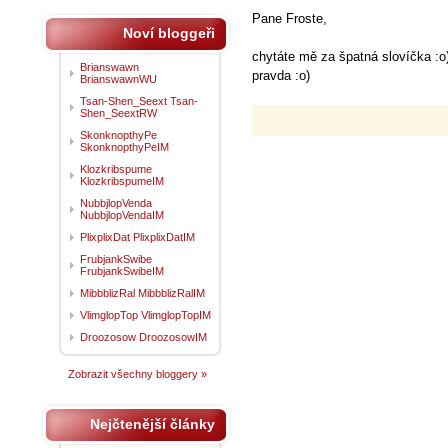
Pane Froste,
Noví bloggeři
chytáte mě za špatná slovíčka :o) 
Brianswawn
pravda :o)
BrianswawnWU
Tsan-Shen_Seext Tsan-
Shen_SeextRW
SkonknopthyPe
SkonknopthyPeIM
Klozkribspume
KlozkribspumeIM
NubbjlopVenda
NubbjlopVendaIM
PlixplixDat PlixplixDatIM
FrubjankSwibe
FrubjankSwibeIM
MibbblizRal MibbblizRalIM
VlimglopTop VlimglopTopIM
Droozosow DroozosowIM
Zobrazit všechny bloggery »
Nejčtenější články