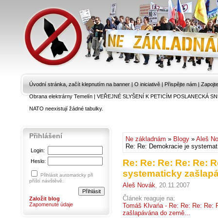
Úvodní stránka, začít klepnutím na banner
|
O iniciativě
|
Přispějte nám
|
Zapojt
Obrana elektrárny Temelín
|
VEŘEJNÉ SLYŠENÍ K PETICÍM POSLANECKÁ SN
NATO neexistují žádné tabulky.
Přihlášení
Ne základnám
»
Blogy
»
Aleš N
Re: Re: Demokracie je systemat
Login:
Re: Re: Re: Re: Re: R
Heslo:
systematicky zašlapá
Přihlásit automaticky při
příští návštěvě.
Aleš Novák
, 20.11.2007
Článek reaguje na:
Založit blog
Zapomenuté údaje
Tomáš Klvańa - Re: Re: Re: Re: 
zašlapávána do země...