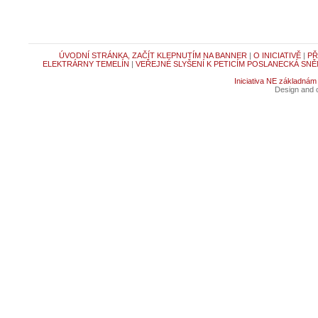
ÚVODNÍ STRÁNKA, ZAČÍT KLEPNUTÍM NA BANNER
|
O INICIATIVĚ
|
PŘ
ELEKTRÁRNY TEMELÍN
|
VEŘEJNÉ SLYŠENÍ K PETICÍM POSLANECKÁ SNĚ
Iniciativa NE základnám
Design and c