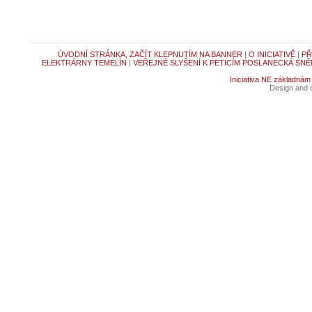
ÚVODNÍ STRÁNKA, ZAČÍT KLEPNUTÍM NA BANNER
|
O INICIATIVĚ
|
PŘ
ELEKTRÁRNY TEMELÍN
|
VEŘEJNÉ SLYŠENÍ K PETICÍM POSLANECKÁ SNĚ
Iniciativa NE základnám
Design and c