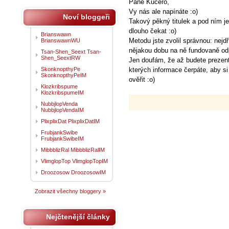
Pane Kučero,
Vy nás ale napínáte :o)
Noví bloggeři
Takový pěkný titulek a pod ním j
dlouho čekat :o)
Brianswawn
Metodu jste zvolil správnou: nejd
BrianswawnWU
nějakou dobu na ně fundovaně odp
Tsan-Shen_Seext Tsan-
Shen_SeextRW
Jen doufám, že až budete prezent
SkonknopthyPe
kterých informace čerpáte, aby si
SkonknopthyPeIM
ověřit :o)
Klozkribspume
KlozkribspumeIM
NubbjlopVenda
NubbjlopVendaIM
PlixplixDat PlixplixDatIM
FrubjankSwibe
FrubjankSwibeIM
MibbblizRal MibbblizRalIM
VlimglopTop VlimglopTopIM
Droozosow DroozosowIM
Zobrazit všechny bloggery »
Nejčtenější články