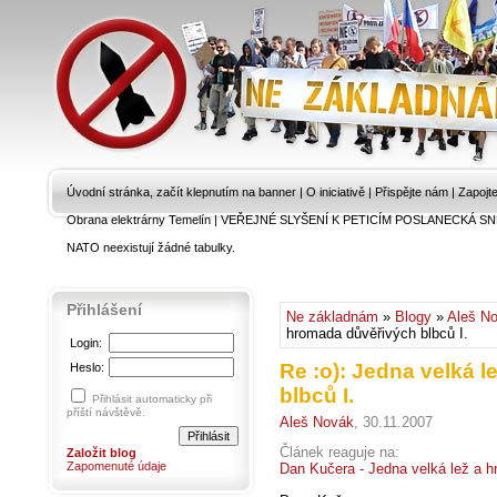
Úvodní stránka, začít klepnutím na banner
|
O iniciativě
|
Přispějte nám
|
Zapojt
Obrana elektrárny Temelín
|
VEŘEJNÉ SLYŠENÍ K PETICÍM POSLANECKÁ SN
NATO neexistují žádné tabulky.
Přihlášení
Ne základnám
»
Blogy
»
Aleš N
hromada důvěřivých blbců I.
Login:
Re :o): Jedna velká 
Heslo:
blbců I.
Přihlásit automaticky při
příští návštěvě.
Aleš Novák
, 30.11.2007
Článek reaguje na:
Založit blog
Zapomenuté údaje
Dan Kučera - Jedna velká lež a h