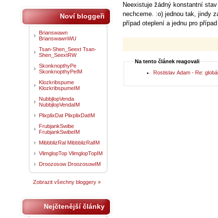
Neexistuje žádný konstantní stav
nechceme. :o) jednou tak, jindy za
Noví bloggeři
případ oteplení a jednu pro případ
Brianswawn
BrianswawnWU
Tsan-Shen_Seext Tsan-
Shen_SeextRW
Na tento článek reagovali
SkonknopthyPe
SkonknopthyPeIM
Rostislav Adam - Re: globál
Klozkribspume
KlozkribspumeIM
NubbjlopVenda
NubbjlopVendaIM
PlixplixDat PlixplixDatIM
FrubjankSwibe
FrubjankSwibeIM
MibbblizRal MibbblizRalIM
VlimglopTop VlimglopTopIM
Droozosow DroozosowIM
Zobrazit všechny bloggery »
Nejčtenější články