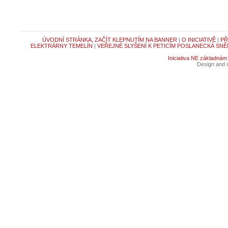
ÚVODNÍ STRÁNKA, ZAČÍT KLEPNUTÍM NA BANNER
|
O INICIATIVĚ
|
PŘ
ELEKTRÁRNY TEMELÍN
|
VEŘEJNÉ SLYŠENÍ K PETICÍM POSLANECKÁ SNĚ
Iniciativa NE základnám
Design and c