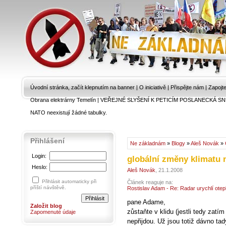
Úvodní stránka, začít klepnutím na banner
|
O iniciativě
|
Přispějte nám
|
Zapojt
Obrana elektrárny Temelín
|
VEŘEJNÉ SLYŠENÍ K PETICÍM POSLANECKÁ SN
NATO neexistují žádné tabulky.
Přihlášení
Ne základnám
»
Blogy
»
Aleš Novák
»
Login:
globální změny klimatu n
Heslo:
Aleš Novák
, 21.1.2008
Přihlásit automaticky při
Článek reaguje na:
příští návštěvě.
Rostislav Adam - Re: Radar urychlí otep
pane Adame,
Založit blog
zůstaňte v klidu (jestli tedy zatím
Zapomenuté údaje
nepřijdou. Už jsou totiž dávno tad