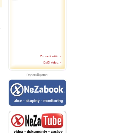
Zobrazit větší »
Další videa »
Doporučujeme: