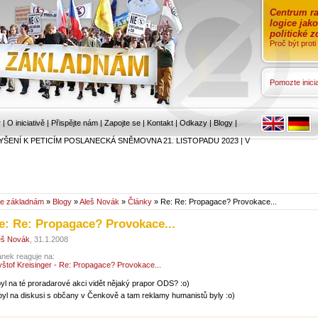
Centrum ra
logice jak
politické 
Proč být prot
Pomozte inicia
r
|
O iniciativě
|
Přispějte nám
|
Zapojte se
|
Kontakt
|
Odkazy
|
Blogy
|
YŠENÍ K PETICÍM POSLANECKÁ SNĚMOVNA 21. LISTOPADU 2023
|
V
e základnám
»
Blogy
»
Aleš Novák
»
Články
» Re: Re: Propagace? Provokace...
e: Re: Propagace? Provokace...
eš Novák
, 31.1.2008
ánek reaguje na:
yštof Kreisinger - Re: Propagace? Provokace...
byl na té proradarové akci vidět nějaký prapor ODS? :o)
 byl na diskusi s občany v Čenkově a tam reklamy humanistů byly :o)