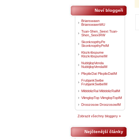
Noví bloggeři
Brianswawn
BrianswawnWU
Tsan-Shen_Seext Tsan-
Shen_SeextRW
SkonknopthyPe
SkonknopthyPeIM
Klozkribspume
KlozkribspumeIM
NubbjlopVenda
NubbjlopVendaIM
PlixplixDat PlixplixDatIM
FrubjankSwibe
FrubjankSwibeIM
MibbblizRal MibbblizRalIM
VlimglopTop VlimglopTopIM
Droozosow DroozosowIM
Zobrazit všechny bloggery »
Nejčtenější články