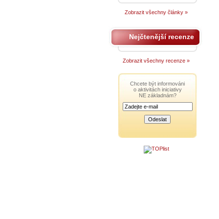
Zobrazit všechny články »
Nejčtenější recenze
Zobrazit všechny recenze »
Chcete být informováni
o aktivitách iniciativy
NE základnám?