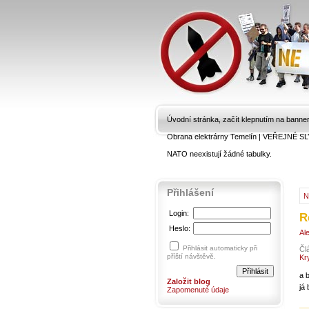
Úvodní stránka, začít klepnutím na banne
Obrana elektrárny Temelín
|
VEŘEJNÉ SL
NATO neexistují žádné tabulky.
Přihlášení
N
Login:
R
Heslo:
Al
Přihlásit automaticky při
Čl
příští návštěvě.
Kr
a 
Založit blog
já
Zapomenuté údaje