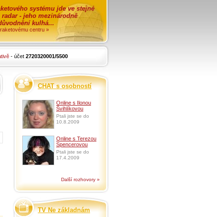
ketového systému jde ve stejné
o radar - jeho mezinárodně
zdůvodnění kulhá...
i raketovému centru »
tivě
- účet
2720320001/5500
CHAT s osobností
Online s Ilonou
Švihlíkovou
Ptali jste se do
10.8.2009
Online s Terezou
Spencerovou
Ptali jste se do
17.4.2009
Další rozhovory »
TV Ne základnám