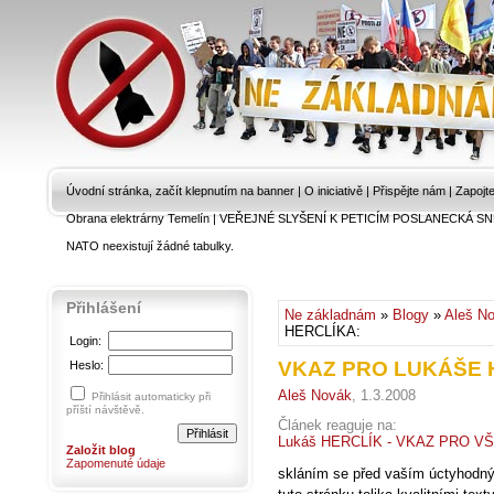
Úvodní stránka, začít klepnutím na banner
|
O iniciativě
|
Přispějte nám
|
Zapojt
Obrana elektrárny Temelín
|
VEŘEJNÉ SLYŠENÍ K PETICÍM POSLANECKÁ SN
NATO neexistují žádné tabulky.
Přihlášení
Ne základnám
»
Blogy
»
Aleš N
HERCLÍKA:
Login:
VKAZ PRO LUKÁŠE 
Heslo:
Aleš Novák
, 1.3.2008
Přihlásit automaticky při
příští návštěvě.
Článek reaguje na:
Lukáš HERCLÍK - VKAZ PRO 
Založit blog
Zapomenuté údaje
skláním se před vaším úctyhodn