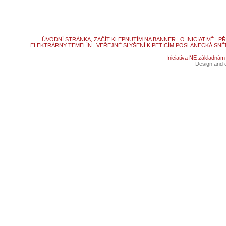
ÚVODNÍ STRÁNKA, ZAČÍT KLEPNUTÍM NA BANNER
|
O INICIATIVĚ
|
PŘ
ELEKTRÁRNY TEMELÍN
|
VEŘEJNÉ SLYŠENÍ K PETICÍM POSLANECKÁ SNĚ
Iniciativa NE základnám
Design and c