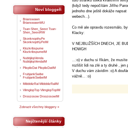
tuto stránku tolika kvalitními tex
(když tedy nepočítám Jiřího Paro
Noví bloggeři
jednoho dne ještě dokáže napsat 
webech...).
Brianswawn
BrianswawnWU
Co mě ale opravdu rozesmálo, by
Tsan-Shen_Seext Tsan-
Shen_SeextRW
Klacky:
SkonknopthyPe
SkonknopthyPeIM
V NEJBLIŽŠÍCH DNECH, JE BU
Klozkribspume
HOWGH
KlozkribspumeIM
NubbjlopVenda
...:o) v duchu si říkám, že musít
NubbjlopVendaIM
rozlišit lidi na zlé a ty druhé , je
PlixplixDat PlixplixDatIM
V duchu vám závidím :o) A douf
FrubjankSwibe
vážně... :o)
FrubjankSwibeIM
MibbblizRal MibbblizRalIM
VlimglopTop VlimglopTopIM
Droozosow DroozosowIM
Zobrazit všechny bloggery »
Nejčtenější články