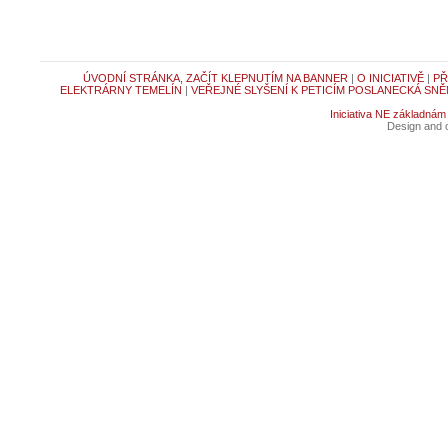
ÚVODNÍ STRÁNKA, ZAČÍT KLEPNUTÍM NA BANNER
|
O INICIATIVĚ
|
PŘ
ELEKTRÁRNY TEMELÍN
|
VEŘEJNÉ SLYŠENÍ K PETICÍM POSLANECKÁ SNĚ
Iniciativa NE základnám
Design and c