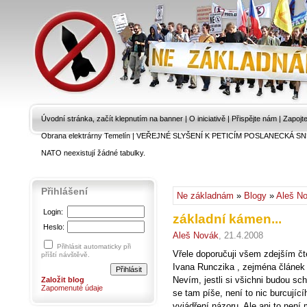
Úvodní stránka, začít klepnutím na banner
|
O iniciativě
|
Přispějte nám
|
Zapojt
Obrana elektrárny Temelín
|
VEŘEJNÉ SLYŠENÍ K PETICÍM POSLANECKÁ SN
NATO neexistují žádné tabulky.
Přihlášení
Ne základnám
»
Blogy
»
Aleš N
Login:
základní kámen...
Heslo:
Aleš Novák
, 21.4.2008
Přihlásit automaticky při
Vřele doporučuji všem zdejším čt
příští návštěvě.
Ivana Runczika , zejména článe
Nevím, jestli si všichni budou sc
Založit blog
Zapomenuté údaje
se tam píše, není to nic burcujíc
vyjádření názoru. Ale ani to není m