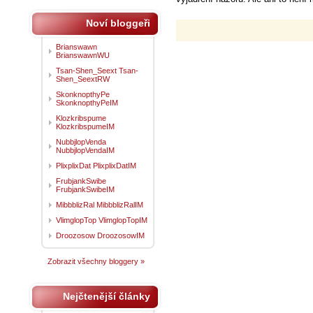
Noví bloggeři
Brianswawn
BrianswawnWU
Tsan-Shen_Seext Tsan-
Shen_SeextRW
SkonknopthyPe
SkonknopthyPeIM
Klozkribspume
KlozkribspumeIM
NubbjlopVenda
NubbjlopVendaIM
PlixplixDat PlixplixDatIM
FrubjankSwibe
FrubjankSwibeIM
MibbblizRal MibbblizRalIM
VlimglopTop VlimglopTopIM
Droozosow DroozosowIM
Zobrazit všechny bloggery »
Nejčtenější články