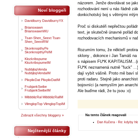
názorem. Jenže dovolávat se jako
rozhodování není u nás řádně zák
Noví bloggeři
donkichotský boj s větrnými mlýn
Davidburry DavidburryYX
Proč si diskutéři nepřečtou pořád
Brianswawn
BrianswawnWU
text, je skutečně únavné pořád d
rozhodovacích mechanismů v naš
Tsan-Shen_Seext Tsan-
Shen_SeextRW
SkonknopthyPe
Rozumím tomu, že někteří protira
SkonknopthyPeIM
sklony , dokonce i Jan Tamáš na 
Klozkribspume
s nápisem FU*K KAPITALISM...(už
KlozkribspumeIM
FU*K neznamená nutně "fuck" ...)
NubbjlopVenda
dají vybít vášně. Proto mě baví 
NubbjlopVendaIM
proti radaru. Stejně jako anarchis
PlixplixDat PlixplixDatIM
bojovníci (a nemyslím jen anarchi
FrubjankSwibe
FrubjankSwibeIM
Ale buďme rádi, že tu jsou :o)
MibbblizRal MibbblizRalIM
VlimglopTop VlimglopTopIM
Na tento článek reagovali
Zobrazit všechny bloggery »
Dan Kučera - Re: kdyby hlo
Nejčtenější články