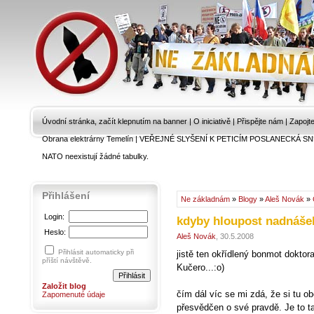
Úvodní stránka, začít klepnutím na banner
|
O iniciativě
|
Přispějte nám
|
Zapojt
Obrana elektrárny Temelín
|
VEŘEJNÉ SLYŠENÍ K PETICÍM POSLANECKÁ SN
NATO neexistují žádné tabulky.
Přihlášení
Ne základnám
»
Blogy
»
Aleš Novák
»
Login:
kdyby hloupost nadnášel
Heslo:
Aleš Novák
, 30.5.2008
Přihlásit automaticky při
jistě ten okřídlený bonmot dokto
příští návštěvě.
Kučero...:o)
Založit blog
čím dál víc se mi zdá, že si tu 
Zapomenuté údaje
přesvědčen o své pravdě. Je to t