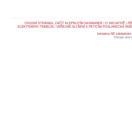
ÚVODNÍ STRÁNKA, ZAČÍT KLEPNUTÍM NA BANNER
|
O INICIATIVĚ
|
PŘ
ELEKTRÁRNY TEMELÍN
|
VEŘEJNÉ SLYŠENÍ K PETICÍM POSLANECKÁ SNĚ
Iniciativa NE základnám
Design and c