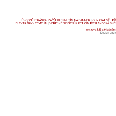
ÚVODNÍ STRÁNKA, ZAČÍT KLEPNUTÍM NA BANNER
|
O INICIATIVĚ
|
PŘ
ELEKTRÁRNY TEMELÍN
|
VEŘEJNÉ SLYŠENÍ K PETICÍM POSLANECKÁ SNĚ
Iniciativa NE základnám
Design and c