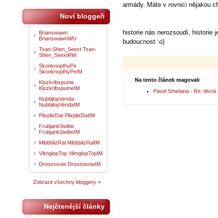
armády. Máte v rovnici nějakou ch
Noví bloggeři
historie nás nerozsoudí, historie
Brianswawn
BrianswawnWU
budoucnost :o)
Tsan-Shen_Seext Tsan-
Shen_SeextRW
SkonknopthyPe
SkonknopthyPeIM
Na tento článek reagovali
Klozkribspume
KlozkribspumeIM
Pavel Smetana - Re: divná 
NubbjlopVenda
NubbjlopVendaIM
PlixplixDat PlixplixDatIM
FrubjankSwibe
FrubjankSwibeIM
MibbblizRal MibbblizRalIM
VlimglopTop VlimglopTopIM
Droozosow DroozosowIM
Zobrazit všechny bloggery »
Nejčtenější články