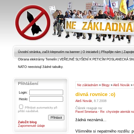
Úvodní stránka, začít klepnutím na banner
|
O iniciativě
|
Přispějte nám
|
Zapojt
Obrana elektrárny Temelín
|
VEŘEJNÉ SLYŠENÍ K PETICÍM POSLANECKÁ SN
NATO neexistují žádné tabulky.
Přihlášení
Ne základnám
»
Blogy
»
Aleš Novák
»
Login:
divná rovnice :o)
Heslo:
Aleš Novák
, 8.7.2008
Přihlásit automaticky při
Článek reaguje na:
příští návštěvě.
Pavel Smetana - Re: chystejte atentát na
žádná neznámá...
Založit blog
Zapomenuté údaje
Všimněte si nepatrného rozdílu: p