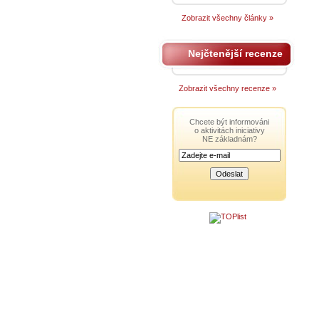
Zobrazit všechny články »
Nejčtenější recenze
Zobrazit všechny recenze »
Chcete být informováni
o aktivitách iniciativy
NE základnám?