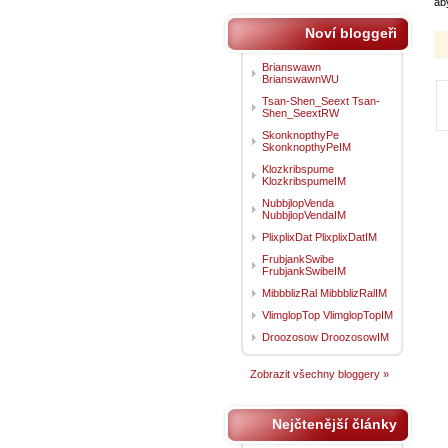
ab
Noví bloggeři
Brianswawn
BrianswawnWU
Tsan-Shen_Seext Tsan-
Shen_SeextRW
SkonknopthyPe
SkonknopthyPeIM
Klozkribspume
KlozkribspumeIM
NubbjlopVenda
NubbjlopVendaIM
PlixplixDat PlixplixDatIM
FrubjankSwibe
FrubjankSwibeIM
MibbblizRal MibbblizRalIM
VlimglopTop VlimglopTopIM
Droozosow DroozosowIM
Zobrazit všechny bloggery »
Nejčtenější články