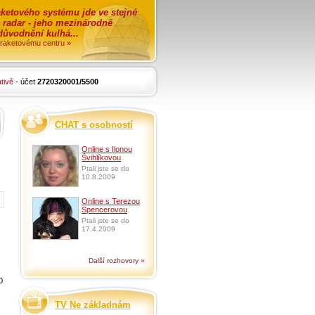
ketového systému jde ve stejné
o radar - jeho mezinárodně
zdůvodnění kulhá...
i raketovému centru »
tivě
- účet
2720320001/5500
CHAT s osobností
Online s Ilonou
Švihlíkovou
Ptali jste se do
10.8.2009
Online s Terezou
Spencerovou
Ptali jste se do
17.4.2009
Další rozhovory »
0
TV Ne základnám
,