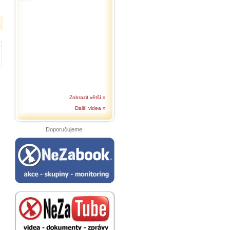
Zobrazit větší »
Další videa »
Doporučujeme: