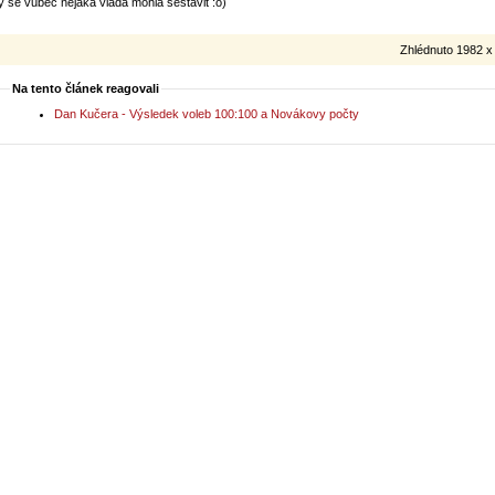
y se vůbec nějaká vláda mohla sestavit :o)
Zhlédnuto 1982 x
Na tento článek reagovali
Dan Kučera - Výsledek voleb 100:100 a Novákovy počty