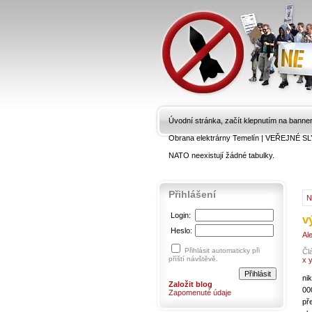
Úvodní stránka, začít klepnutím na banne
Obrana elektrárny Temelín
|
VEŘEJNÉ SL
NATO neexistují žádné tabulky.
Přihlášení
N
Login:
v
Heslo:
Al
Přihlásit automaticky při
Čl
příští návštěvě.
x 
ni
Založit blog
00
Zapomenuté údaje
př