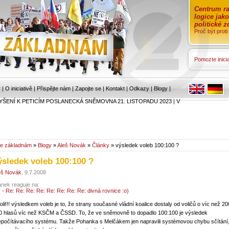
Centrum ra
logice jak
politické 
Proč být prot
Pomozte inicia
r
|
O iniciativě
|
Přispějte nám
|
Zapojte se
|
Kontakt
|
Odkazy
|
Blogy
|
YŠENÍ K PETICÍM POSLANECKÁ SNĚMOVNA 21. LISTOPADU 2023
|
V
e základnám
»
Blogy
»
Aleš Novák
»
Články
» výsledek voleb 100:100 ?
ýsledek voleb 100:100 ?
eš Novák
, 9.7.2008
ánek reaguje na:
y - Re: Re: Re: Re: Re: Re: Re: Re: divná rovnice :o)
koli!!! výsledkem voleb je to, že strany současné vládní koalice dostaly od voličů o víc než 20
0 hlasů víc než KSČM a ČSSD. To, že ve sněmovně to dopadlo 100:100 je výsledek
epočítávacího systému. Takže Pohanka s Melčákem jen napravili systémovou chybu sčítání