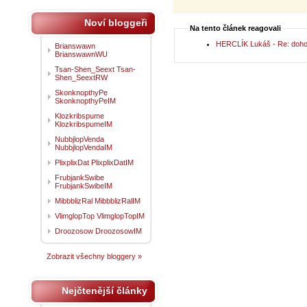
Noví bloggeři
Na tento článek reagovali
HERCLÍK Lukáš - Re: dohod
Brianswawn
BrianswawnWU
Tsan-Shen_Seext Tsan-
Shen_SeextRW
SkonknopthyPe
SkonknopthyPeIM
Klozkribspume
KlozkribspumeIM
NubbjlopVenda
NubbjlopVendaIM
PlixplixDat PlixplixDatIM
FrubjankSwibe
FrubjankSwibeIM
MibbblizRal MibbblizRalIM
VlimglopTop VlimglopTopIM
Droozosow DroozosowIM
Zobrazit všechny bloggery »
Nejčtenější články