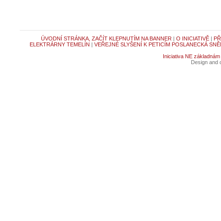
ÚVODNÍ STRÁNKA, ZAČÍT KLEPNUTÍM NA BANNER
|
O INICIATIVĚ
|
PŘ
ELEKTRÁRNY TEMELÍN
|
VEŘEJNÉ SLYŠENÍ K PETICÍM POSLANECKÁ SNĚ
Iniciativa NE základnám
Design and c