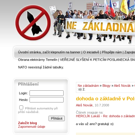
Úvodní stránka, začít klepnutím na banner
|
O iniciativě
|
Přispějte nám
|
Zapojt
Obrana elektrárny Temelín
|
VEŘEJNÉ SLYŠENÍ K PETICÍM POSLANECKÁ SN
NATO neexistují žádné tabulky.
Přihlášení
Ne základnám
»
Blogy
»
Aleš Novák
»
:o) 2.
Login:
dohoda o základně v Pol
Heslo:
Aleš Novák
, 10.7.2008
Přihlásit automaticky při
příští návštěvě.
Článek reaguje na:
HERCLÍK Lukáš - Re: dohoda o základně
Založit blog
a vás už ano? gratuluji :o)
Zapomenuté údaje