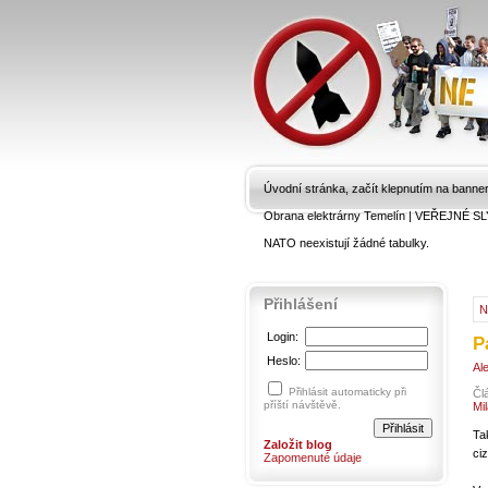
Úvodní stránka, začít klepnutím na banne
Obrana elektrárny Temelín
|
VEŘEJNÉ SL
NATO neexistují žádné tabulky.
Přihlášení
N
Login:
P
Heslo:
Al
Přihlásit automaticky při
Čl
příští návštěvě.
Mi
Ta
Založit blog
ciz
Zapomenuté údaje