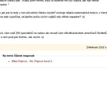
dalším článku pak " A taky jsem neřekl, když tu budeme mít cizí vojska, tak nás někdo
padne. "
k jak jste to tedy v tom původním článku myslel? existuje nějaká matematická funkce, z kter
 se dalo vypočítat, od jakého počtu cizích vojáků nás někdo napadne? :o)
víc vám vadí 250 specialistů na radaru ale nevadí vám několikanásobek američanů školitelů
k o nich psal pan Kotrba...tak nevím :o)
Zhlédnuto 2102 x
Na tento článek reagovali
Milan Papcun - Re: Papcun kecá 2.