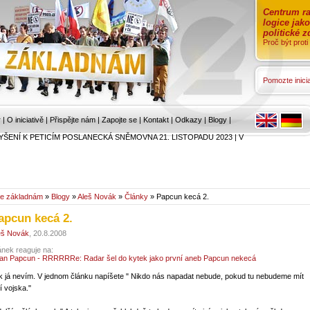
Centrum ra
logice jak
politické 
Proč být prot
Pomozte inicia
r
|
O iniciativě
|
Přispějte nám
|
Zapojte se
|
Kontakt
|
Odkazy
|
Blogy
|
YŠENÍ K PETICÍM POSLANECKÁ SNĚMOVNA 21. LISTOPADU 2023
|
V
e základnám
»
Blogy
»
Aleš Novák
»
Články
» Papcun kecá 2.
apcun kecá 2.
eš Novák
, 20.8.2008
ánek reaguje na:
lan Papcun - RRRRRRe: Radar šel do kytek jako první aneb Papcun nekecá
k já nevím. V jednom článku napíšete " Nikdo nás napadat nebude, pokud tu nebudeme mít
í vojska."