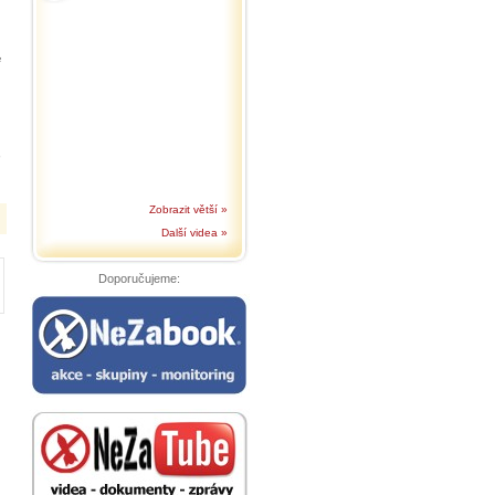
é
,
Zobrazit větší »
Další videa »
Doporučujeme: