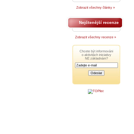
Zobrazit všechny články »
Nejčtenější recenze
Zobrazit všechny recenze »
Chcete být informováni
o aktivitách iniciativy
NE základnám?