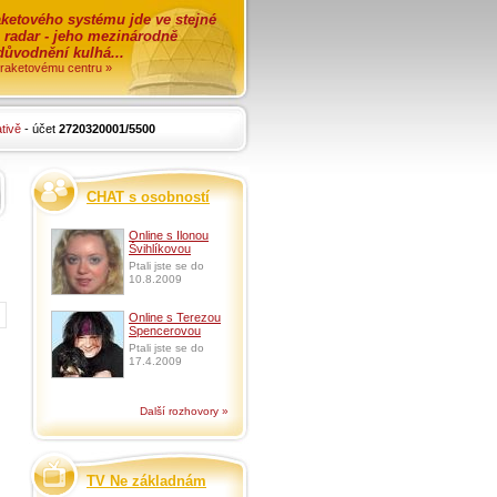
ketového systému jde ve stejné
o radar - jeho mezinárodně
zdůvodnění kulhá...
i raketovému centru »
tivě
- účet
2720320001/5500
CHAT s osobností
Online s Ilonou
Švihlíkovou
Ptali jste se do
10.8.2009
Online s Terezou
Spencerovou
Ptali jste se do
17.4.2009
Další rozhovory »
TV Ne základnám