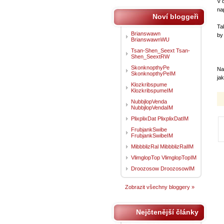
V 
na
Noví bloggeři
Ta
Brianswawn
by
BrianswawnWU
Tsan-Shen_Seext Tsan-
Shen_SeextRW
SkonknopthyPe
Na
SkonknopthyPeIM
ja
Klozkribspume
KlozkribspumeIM
NubbjlopVenda
NubbjlopVendaIM
PlixplixDat PlixplixDatIM
FrubjankSwibe
FrubjankSwibeIM
MibbblizRal MibbblizRalIM
VlimglopTop VlimglopTopIM
Droozosow DroozosowIM
Zobrazit všechny bloggery »
Nejčtenější články