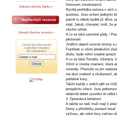
Ostrovem ztroskotanců.
Zobrazit všechny články »
Rychlá prohlídka ostrova v nich 
pustinou. Jsou ovšem jedinými lid
Nejčtenější recenze
patrně tu někdo bydlel již dříve, 
stád. Jakub, chovatel, tvrdí, že 
všichni užitek.
Zobrazit všechny recenze »
A co se týká samotné půdy, i Pave
pěstování.
Jindřich objevil ovocné stromy a 
Chcete být informováni
o aktivitách iniciativy
František si všiml především sluš
NE základnám?
druhu: bude velmi snadné porazit s
A co se týká Tomáše, inženýra, to
Všiml si mnoha znamení, která uka
minerály. Přestože se jim nedostá
má dost znalostí a zkušeností, a
potřebné kovy..
Takže každý z oněch pěti se můž
prospěchu všech. Jsou jednomysln
relativně dobré vyústění té velké t
3. Opravdová bohatství
A takhle se naši muži mají k práci
Domy a přístřešky postavil tesař
výživou, ale velmi brzy začnou o