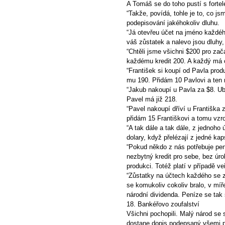
A Tomáš se do toho pustí s fortel
“Takže, povídá, tohle je to, co js
podepisování jakéhokoliv dluhu.
“Já otevřeu účet na jméno každého
váš zůstatek a nalevo jsou dluhy, k
“Chtěli jsme všichni $200 pro za
každému kredit 200. A každý má 
“František si koupí od Pavla prod
mu 190. Přidám 10 Pavlovi a ten
“Jakub nakoupí u Pavla za $8. U
Pavel má již 218.
“Pavel nakoupí dříví u Františka
přidám 15 Františkovi a tomu vzr
“A tak dále a tak dále, z jednoho
dolary, když přelézají z jedné ka
“Pokud někdo z nás potřebuje pen
nezbytný kredit pro sebe, bez úro
produkci. Totéž platí v případě ve
“Zůstatky na účtech každého se zv
se komukoliv cokoliv bralo, v míř
národní dividenda. Peníze se tak 
18. Bankéřovo zoufalství
Všichni pochopili. Malý národ se 
dostane dopis podepsaný všemi p