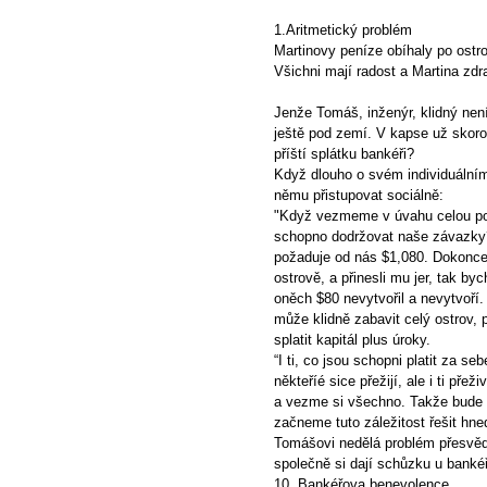
1.Aritmetický problém
Martinovy peníze obíhaly po ostr
Všichni mají radost a Martina zdr
Jenže Tomáš, inženýr, klidný nen
ještě pod zemí. V kapse už skoro
příští splátku bankéři?
Když dlouho o svém individuálním
němu přistupovat sociálně:
"Když vezmeme v úvahu celou pop
schopno dodržovat naše závazky?
požaduje od nás $1,080. Dokonce
ostrově, a přinesli mu jer, tak by
oněch $80 nevytvořil a nevytvoří.
může klidně zabavit celý ostrov,
splatit kapitál plus úroky.
“I ti, co jsou schopni platit za se
někteříé sice přežijí, ale i ti pře
a vezme si všechno. Takže bude u
začneme tuto záležitost řešit hne
Tomášovi nedělá problém přesvědči
společně si dají schůzku u banké
10. Bankéřova benevolence