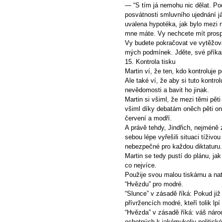
— “S tím já nemohu nic dělat. Pod
posvátnosti smluvního ujednání j
uvalena hypotéka, jak bylo mezi n
mne máte. Vy nechcete mít prospě
Vy budete pokračovat ve vytěžová
mých podmínek. Jděte, své příkaz
15. Kontrola tisku
Martin ví, že ten, kdo kontroluje
Ale také ví, že aby si tuto kontrol
nevědomosti a bavit ho jinak.
Martin si všiml, že mezi těmi pěti 
všiml díky debatám oněch pěti ono
červení a modří.
A právě tehdy, Jindřich, nejméně 
sebou lépe vyřešili situaci tíživo
nebezpečné pro každou diktaturu.
Martin se tedy pustí do plánu, jak
co nejvíce.
Použije svou malou tiskárnu a nat
“Hvězdu” pro modré.
“Slunce” v zásadě říká: Pokud již
přívržencích modré, kteří tolik lp
“Hvězda” v zásadě říká: váš národ
ochotných k jakémukoliv politick