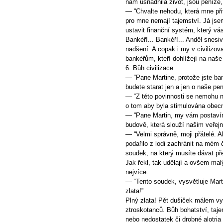
nám usnadnila život, jsou peníze,
— “Chvalte nehodu, která mne při
pro mne nemají tajemství. Já js
ustavit finanční systém, který vás
Bankéř!... Bankéř!... Anděl snesi
nadšení. A copak i my v civilizo
bankéřům, kteří dohlížejí na naše
6. Bůh civilizace
— “Pane Martine, protože jste ba
budete starat jen a jen o naše pen
— “Z této povinnosti se nemohu n
o tom aby byla stimulována obecn
— “Pane Martin, my vám postavím
budově, která slouží našim veře
— “Velmi správně, moji přátelé. 
podařilo z lodi zachránit na mém 
soudek, na který musíte dávat pře
Jak řekl, tak udělají a ovšem mal
nejvíce.
— “Tento soudek, vysvětluje Marti
zlata!”
Plný zlata! Pět dušiček málem vyl
ztroskotanců. Bůh bohatství, taje
nebo nedostatek či drobné alotria