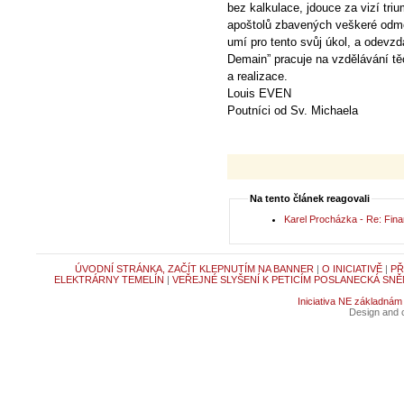
bez kalkulace, jdouce za vizí tri
apoštolů zbavených veškeré odm
umí pro tento svůj úkol, a odevzd
Demain” pracuje na vzdělávání těch
a realizace.
Louis EVEN
Poutníci od Sv. Michaela
Na tento článek reagovali
Karel Procházka - Re: Fin
ÚVODNÍ STRÁNKA, ZAČÍT KLEPNUTÍM NA BANNER
|
O INICIATIVĚ
|
PŘ
ELEKTRÁRNY TEMELÍN
|
VEŘEJNÉ SLYŠENÍ K PETICÍM POSLANECKÁ SNĚ
Iniciativa NE základnám
Design and c