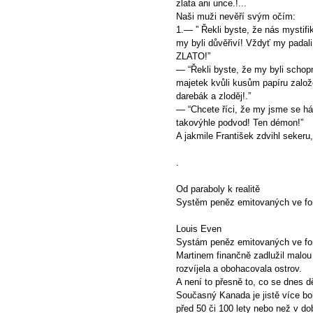
zlata ani unce.!...
Naši muži nevěří svým očím:
1.— ” Řekli byste, že nás mystifi
my byli důvěřiví! Vždyť my padal
ZLATO!”
— “Řekli byste, že my byli schop
majetek kvůli kusům papíru založ
darebák a zloděj!.”
— “Chcete říci, že my jsme se hád
takovýhle podvod! Ten démon!”
A jakmile František zdvihl sekeru
.
Od paraboly k realitě
Systěm peněz emitovaných ve fo
Louis Even
Systám peněz emitovaných ve fo
Martinem finančně zadlužil malou 
rozvíjela a obohacovala ostrov.
A není to přesně to, co se dnes d
Současný Kanada je jistě více bo
před 50 či 100 lety nebo než v do