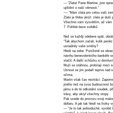
— “Zlata! Pane Martine, jste opr
ujištění o naší věrnosti.”
—- “Mám zlata pro celou vaši zem,
Zlato je třeba ukrýt: zlato je duší
Všechno vám vysvětlím, až vám 
7. Pohřeb beze svědků
Než se každý odebere spát, obrát
“Tak abychom začali, kolik peněz 
usnadnily vaše směny?
Hledí na sebe. Poníženě se obrace
návrhu benevolentního bankéře s
stačit. A další schůzku si domluv
Muži se stáhnou, probírají mezi 
Usnout se jim podaří teprve nad r
očima.
Martin však čas neztrácí. Zapom
jiného než na svou budoucnost b
jámu a do té odkutální soudek, př
trávy, aby ukryl všechny stopy.
Pak uvede do provozu svoji malou 
dollaru. A jak tak hledí na lístky v
— “Je to tak jednoduché, vyrobit 