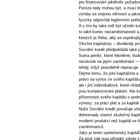
pro financování jakékoliv požado
Peníze tedy mohou být, a musí b
výroby se stejnou věrností a jako
fyzicky odpovídá legitimním pot
A s tím by také měl být učiněn k
to také konec nezaměstnanosti a 
kterých je třeba, aby se uspokoji
Všichni kapitalisty – dividendy p
Sociální kredit předpokládá také p
Suma peněz, které řekněme, budo
nezávisle na jejím zaměstnání — v
tehdy, když pravidelně nepracuje.
Dejme tomu, že jste kapitalista a 
právo na výnos ze svého kapitálu
ale i jiní individuálové, které vklá
jsou kompenzováni platem. Ale ka
přítomnosti svého kapitálu v podn
výnosy: za práci plat a za kapitál
Nuže Sociální kredit považuje vše
dohromady vlastní skutečný kapit
moderní produkci než kapitál ve f
zaměstnanců.
Jaký je tento společenský kapitál
Za prvé zde jsou přírodní zdroje 