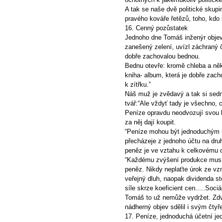
A tak se naše dvě politické skupi
pravého kováře řetězů, toho, kdo 
16. Cenný pozůstatek
Jednoho dne Tomáš inženýr objeví
zanešený zelení, uvízl záchraný 
dobře zachovalou bednou.
Bednu otevře: kromě chleba a něk
kniha- album, která je dobře zac
k zítřku.”
Náš muž je zvědavý a tak si sedn
tvář:“Ale vždyť tady je všechno, c
Peníze opravdu neodvozují svou h
za něj dají koupit.
“Peníze mohou být jednoduchým ú
přecházeje z jednoho účtu na dru
peněz je ve vztahu k celkovému 
“Každému zvýšení produkce musí 
peněz. Nikdy neplaťte úrok ze vz
veřejný dluh, naopak dividenda s
síle skrze koeficient cen.....Sociál
Tomáš to už nemůže vydržet. Zdvi
nádherný objev sdělil i svým čt
17. Peníze, jednoduchá účetní je