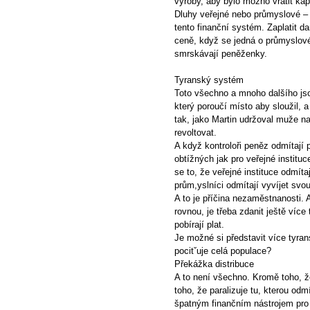
výroby, aby bylo možno vrátit kapi
Dluhy veřejné nebo průmyslové – s
tento finanční systém. Zaplatit da
ceně, když se jedná o průmyslové
smrskávají peněženky.
Tyranský systém
Toto všechno a mnoho dalšího js
který poroučí místo aby sloužil, 
tak, jako Martin udržoval muže na
revoltovat.
A když kontroloři peněz odmítají 
obtížných jak pro veřejné institu
se to, že veřejné instituce odmítaj
prům,yslníci odmítají vyvíjet svo
A to je příčina nezaměstnanosti
rovnou, je třeba zdanit ještě více t
pobírají plat.
Je možné si představit více tyra
pocitˇuje celá populace?
Překážka distribuce
A to není všechno. Kromě toho, ž
toho, že paralizuje tu, kterou od
špatným finančním nástrojem pro d