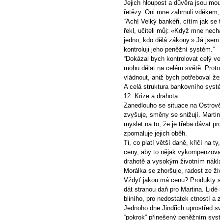
Jejich hloupost a důvěra jsou mou 
řetězy. Oni mne zahrnuli vděkem, 
“Ach! Velký bankéři, cítím jak se
řekl, učiteli můj: «Když mne nech
jedno, kdo dělá zákony.» Já jsem
kontroluji jeho peněžní systém.”
“Dokázal bych kontrolovat celý ve
mohu dělat na celém světě. Protož
vládnout, aniž bych potřeboval že
A celá struktura bankovního systé
12. Krize a drahota
Zanedlouho se situace na Ostrově 
zvyšuje, směny se snižují. Martin
myslet na to, že je třeba dávat p
zpomaluje jejich oběh.
Ti, co platí větší daně, křičí na ty
ceny,.aby to nějak vykompenzovali,
drahotě a vysokým životním nák
Morálka se zhoršuje, radost ze ži
Vždyť jakou má cenu? Produkty se
dát stranou daň pro Martina. Lidé
bliního, pro nedostatek ctností a z
Jednoho dne Jindřich uprostřed 
“pokrok” přinešený peněžním syst