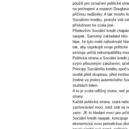
použili pro označení politické str
na pochopení a expanzi Douglasov
příčinou nedůvěry. A tak mnoho lid
Sociálním kreditu, protože vidí tut
příslušnost ke zcela jiné.
Především Sociální kredit chápán 
naopak. Samotný zakladatel této 
lépe, že tyto malé nafouknuté hlav
tak, aby uspokojili svoje politick
existuje uričtá nekompatbilita mez
Politická strana a Sociální kredit
svým přirozeným založením, účel
Principy Sociálního kreditu spočíva
osobě před skupinou, před instit
činěné ve jméno autentického Soci
službách lidem.
A to je zcela odlišný motor, než je 
strany.
Každá politická strana, stará neb
zachovávání moci, totiž stát se n
zemi. JE to hledání moci pro urči
Sociální kredit naopak, koncipuje
ekonomická svou periodickou div