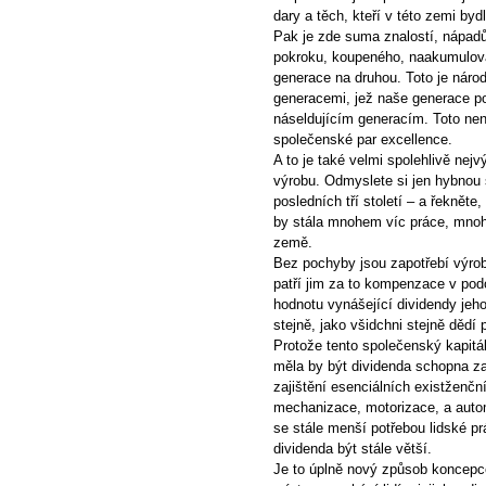
dary a těch, kteří v této zemi bydl
Pak je zde suma znalostí, nápadů
pokroku, koupeného, naakumulov
generace na druhou. Toto je náro
generacemi, jež naše generace pou
náseldujícím generacím. Toto není 
společenské par excellence.
A to je také velmi spolehlivě ne
výrobu. Odmyslete si jen hybnou sí
posledních tří století – a řekněte,
by stála mnohem víc práce, mnoh
země.
Bez pochyby jsou zapotřebí výrobc
patří jim za to kompenzace v pod
hodnotu vynášející dividendy je
stejně, jako všidchni stejně dědí
Protože tento společenský kapitá
měla by být dividenda schopna zaj
zajištění esenciálních existženčn
mechanizace, motorizace, a autom
se stále menší potřebou lidské pr
dividenda být stále větší.
Je to úplně nový způsob koncepce