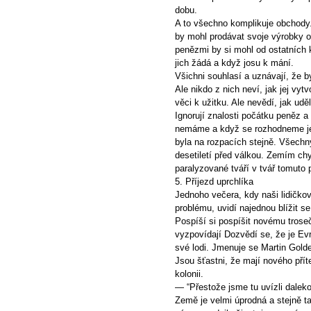
dobu.
A to všechno komplikuje obchody.
by mohl prodávat svoje výrobky 
penězmi by si mohl od ostatních 
jich žádá a když josu k mání.
Všichni souhlasí a uznávají, že 
Ale nikdo z nich neví, jak jej vytv
věci k užitku. Ale nevědí, jak udě
Ignorují znalosti počátku peněz a 
nemáme a když se rozhodneme je 
byla na rozpacích stejně. Všech
desetiletí před válkou. Zemím chy
paralyzované tváří v tvář tomuto 
5. Příjezd uprchlíka
Jednoho večera, kdy naši lidičkové
problému, uvidí najednou blížit 
Pospíší si pospíšit novému tros
vyzpovídají Dozvědí se, že je E
své lodi. Jmenuje se Martin Gold
Jsou šťastni, že mají nového příte
kolonii.
— “Přestože jsme tu uvízli dalek
Země je velmi úprodná a stejně ta