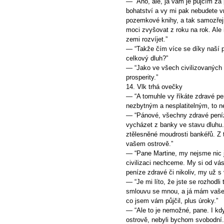
— “Ano, ale, já vám je půjčím z
bohatství a vy mi pak nebudete v
pozemkové knihy, a tak samozřej
moci zvyšovat z roku na rok. Ale
zemi rozvíjet.”
— “Takže čím více se díky naší p
celkový dluh?”
— “Jako ve všech civilizovaných 
prosperity.”
14. Vlk trhá ovečky
— “A tomuhle vy říkáte zdravé pen
nezbytným a nesplatitelným, to n
— “Pánové, všechny zdravé peníz
vycházet z banky ve stavu dluhu. 
ztělesněné moudrosti bankéřů. Z t
vašem ostrově.”
— “Pane Martine, my nejsme nic j
civilizaci nechceme. My si od vás
peníze zdravé či nikoliv, my už 
— “Je mi líto, že jste se rozhodli 
smlouvu se mnou, a já mám vaše p
co jsem vám půjčil, plus úroky.”
— “Ale to je nemožné, pane. I kd
ostrově, nebyli bychom svobodní.