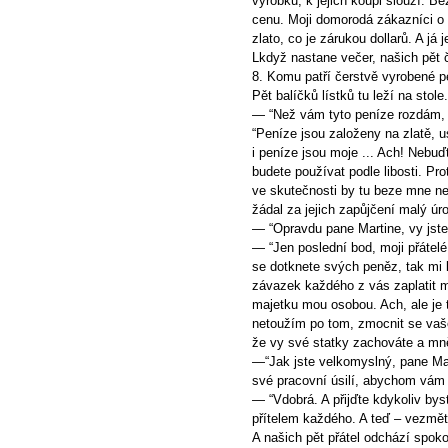
výrobků, k jejich koupi slouží. B
cenu. Moji domorodá zákazníci o 
zlato, co je zárukou dollarů. A já
Lkdyž nastane večer, našich pět 
8. Komu patří čerstvě vyrobené 
Pět balíčků lístků tu leží na stole.
— “Než vám tyto peníze rozdám, ř
“Peníze jsou založeny na zlatě, 
i peníze jsou moje ... Ach! Nebuď
budete používat podle libosti. Pr
ve skutečnosti by tu beze mne ne
žádal za jejich zapůjčení malý úr
— “Opravdu pane Martine, vy jste
— “Jen poslední bod, moji přátelé
se dotknete svých peněz, tak mi 
závazek každého z vás zaplatit mi
majetku mou osobou. Ach, ale je t
netoužím po tom, zmocnit se vaše
že vy své statky zachováte a mně
—“Jak jste velkomyslný, pane Mar
své pracovní úsilí, abychom vám v
— “Vdobrá. A přijďte kdykoliv bys
přítelem každého. A teď – vezmět
A našich pět přátel odchází spokoj