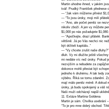
Martin uhodne ihned, v jakém js
tvář. Prudký František přednese c
— “Jak vám můžeme přinést $1,08
— “To jsou úroky, moji milí přáte
— “Ano, ale počet peněz se nezv
nikoliv zboží. A jen vy můžete pen
$1,000 po nás požadujete $1,080.
— “Apočkejte, drazí přátelé. Ban
většině. Já po Vás nechci nic ne
být držiteli kapitálu..”
— “Vy chcete zrušit naše dluhy?” 
dluh. Vy mi dlužíte ještě všechny
mi nedáte víc než úroky. Pokud je
nezvýším a nebudete za zapůjčení 
dokonce mohli přestat být schopni
jednoho k druhému. A tak tedy zo
výběru. Říká se tomu zdanění. Zda
mají málo peněz méně. A dokud m
úroky, já budu spokojený a váš n
Naši muži odcházejí napůl uklidně
11. Extáze Martina Goldena
Martin je sám. Chvilka usebrání –
“To je pro mne dobrý obchod. Tihle