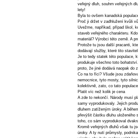
veřejný dluh, souhrn veřejných d
lety!
Byla to ovšem kanadská populace, 
Proč ji držet v zadhlužení kvůli v
Uvežme, napříkad, případ škol, k
staveb veřejného charakteru. Kdo
materiál? Výrobci této země. A pr
Protože tu jsou další pracanti, kte
dodávají služby, které tito stavit
Je to tedy statek této populace,
produkuje všechno toto bohatství. 
proto, že jiné dodává naopak do z
Co na to říci? Všude jsou zdaňován
nemocnice, tyto mosty, tyto silnic
kolektivně, zato, co tato populace
Platit víc než kolik je cena
A zde to nekončí. Národy musí pl
samy vyprodukovaly. Jejich produ
dluhem zatíženým úroky. A během
převýšit částku dluhu uloženého 
toho, co sám vyprodukoval dvakrát,
Kromě veřejných dluhů však tu js
úroky. A ty nutí průmysly, podnik