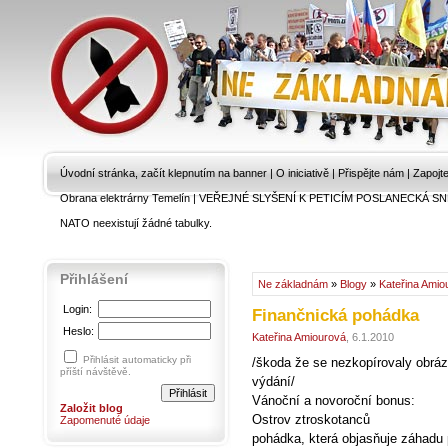
Úvodní stránka, začít klepnutím na banner
|
O iniciativě
|
Přispějte nám
|
Zapojt
Obrana elektrárny Temelín
|
VEŘEJNÉ SLYŠENÍ K PETICÍM POSLANECKÁ SN
NATO neexistují žádné tabulky.
Přihlášení
Ne základnám
»
Blogy
»
Kateřina Amio
Login:
Finančnická pohádka
Heslo:
Kateřina Amiourová
, 6.1.2010
Přihlásit automaticky při
/škoda že se nezkopírovaly obráz
příští návštěvě.
výdání/
Vánoční a novoroční bonus:
Založit blog
Ostrov ztroskotanců
Zapomenuté údaje
pohádka, která objasňuje záhadu