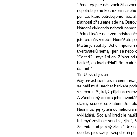
“Pane, vy jste nás zadlužil a zne
nepotřebujeme ke zřízení našeh
peníze, které potřebujeme, bez z
platnosti zřizujeme zde na Ostro
Národní dividenda nahradí národní
“Pokud trváte na svém odškodněn
jste pro nás vyrobil. Nemůžete po 
Martin je zoufalý. Jeho impérium 
úvěrovatelů nemají peníze nebo kr
“Co teď? - myslí si on. Získat od 
bankéř, co bych dělal? Ne, budu s
ústraní.”
19. Útisk objeven
Aby se uchránili proti všem mož
se naši muži nechat bankéře pode
s sebou měl, když přijel na ostrov
A všeobecný soupis jeho inventáře
slavný soudek se zlatem. Je třeb
Naši muži jej vytáhnou nahoru s
vykládání. Sociální kredit je nauč
Inženýr' zdvihaje soudek, zjistí, ž
že tento sud je plný zlata.” Rozz
soudek prozrazuje svůj obsah:po 