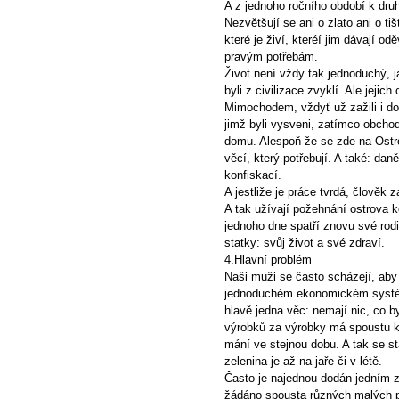
A z jednoho ročního období k dru
Nezvětšují se ani o zlato ani o ti
které je živí, kteréí jim dávají odě
pravým potřebám.
Život není vždy tak jednoduchý, ja
byli z civilizace zvyklí. Ale jej
Mimochodem, vždyť už zažili i do
jimž byli vysveni, zatímco obchod
domu. Alespoň že se zde na Ostr
věcí, který potřebují. A také: da
konfiskací.
A jestliže je práce tvrdá, člověk 
A tak užívají požehnání ostrova 
jednoho dne spatří znovu své rodi
statky: svůj život a své zdraví.
4.Hlavní problém
Naši muži se často scházejí, aby 
jednoduchém ekonomickém systému,
hlavě jedna věc: nemají nic, co
výrobků za výrobky má spoustu 
mání ve stejnou dobu. A tak se stá
zelenina je až na jaře či v létě.
Často je najednou dodán jedním z
žádáno spousta různých malých p