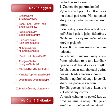
podle Louise Evena
1. Zachráněni po ztroskotání
Noví bloggeři
Výbuch zničil jejich loď. Každý s
mu dostal pod ruku. Pěti se podař
Brianswawn
BrianswawnWU
kterým vlny pohazují sem a tam. P
Tsan-Shen_Seext Tsan-
stopy.
Shen_SeextRW
Celé hodiny, celé dlouhé hodiny z
SkonknopthyPe
loď? Zda-li pak je jejich štěstě
SkonknopthyPeIM
Náhle se ozve výkřik: «Země! Ze
Klozkribspume
kterým plujem!»
KlozkribspumeIM
A vskutku, v ukázaném směru se rý
NubbjlopVenda
NubbjlopVendaIM
radostí..
Je jich pět: František: velký a si
PlixplixDat PlixplixDatIM
Pavel, pěstitel, to je ten, kteréh
FrubjankSwibe
FrubjankSwibeIM
opřenou a druhou držící se zbytk
MibbblizRal MibbblizRalIM
Jakub, specialista chovatel zvířa
pokleku hledí směrem k břehu.
VlimglopTop VlimglopTopIM
Jindřich, agrární inženýr, je pon
Droozosow DroozosowIM
kterou se podařilo zachránit.
Tomáš, geolog, je kus chlapa, sto
Zobrazit všechny bloggery »
2. Pohostinný ostrov
Vstoupit nohama na pevný kus ze
Nejčtenější články
Když se usuší a ohřejí, platí jej
který byli zanešeni vlnami daleko