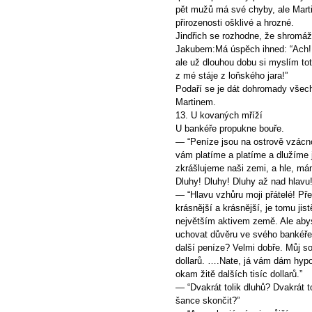
pět mužů má své chyby, ale Marti
přirozenosti ošklivé a hrozné.
Jindřich se rozhodne, že shromáž
Jakubem:Má úspěch ihned: “Ach! 
ale už dlouhou dobu si myslím to
z mé stáje z loňského jara!”
Podaří se je dát dohromady všec
Martinem.
13. U kovaných mříží
U bankéře propukne bouře.
— “Peníze jsou na ostrově vzácno
vám platíme a platíme a dlužíme 
zkrášlujeme naši zemi, a hle, mám
Dluhy! Dluhy! Dluhy až nad hlavu!
— “Hlavu vzhůru moji přátelé! Př
krásnější a krásnější, je tomu ji
největším aktivem země. Ale abys
uchovat důvěru ve svého bankéře.
další peníze? Velmi dobře. Můj 
dollarů. ….Nate, já vám dám hypo
okam žitě dalších tisíc dollarů.”
— “Dvakrát tolik dluhů? Dvakrát t
šance skončit?”