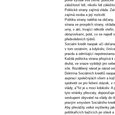
povel výrobě své země, politické 
záležitostí lidí, nikoliv lidi záležit
Politické strany zajímá vláda. Za
zajímá osoba a její rozkvět.
Politika strany naléhá na občany,
strana ve prospěch strany, vkláda
urny, v akt, trvající několik vteř
obrazovkami, poté, co se najedl 
předvolebních týdnů.
Socialní kredit naopak učí občana
v tom ostatním, a kdykoliv, činíc
pravdu a odmítající nepotrestanou
Každá politicka strana přispívá k 
druhá, ve snaze vydobýt pro sebe
síle. Rozdělený národ je národ os
Doktrína Sociálních kreditů naop
aspirací společnýách všem a každ
sjednotit se pro řešení otázek, v
vlády, aˇ%t je u moci kdokoliv. A
tyto stránky převzaty, doporučuje
seskupení obyvatel na vlády do do
pravým smyslem Sociálního kredi
Aby převážily velké myšlenky jako 
politikařících bažících po slávě a