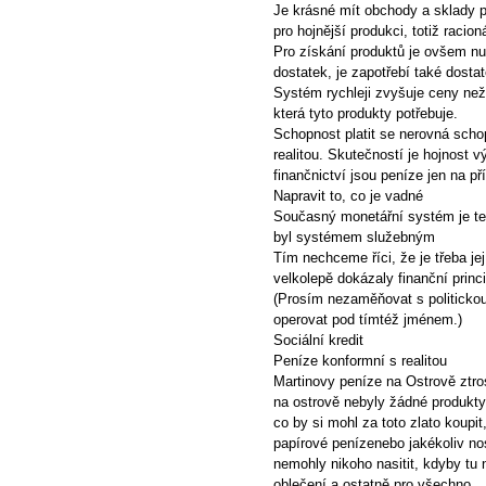
Je krásné mít obchody a sklady pl
pro hojnější produkci, totiž racion
Pro získání produktů je ovšem nut
dostatek, je zapotřebí také dost
Systém rychleji zvyšuje ceny ne
která tyto produkty potřebuje.
Schopnost platit se nerovná schop
realitou. Skutečností je hojnost v
finančnictví jsou peníze jen na pří
Napravit to, co je vadné
Současný monetářní systém je te
byl systémem služebným
Tím nechceme říci, že je třeba jej z
velkolepě dokázaly finanční pr
(Prosím nezaměňovat s politickou
operovat pod tímtéž jménem.)
Sociální kredit
Peníze konformní s realitou
Martinovy peníze na Ostrově ztr
na ostrově nebyly žádné produkty.
co by si mohl za toto zlato koupi
papírové penízenebo jakékoliv nos
nemohly nikoho nasitit, kdyby tu 
oblečení a ostatně pro všechno.