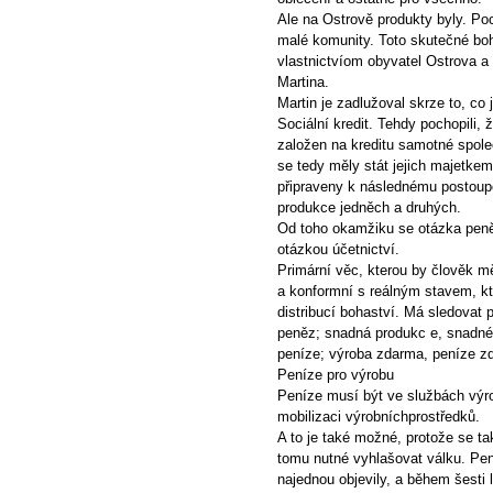
Ale na Ostrově produkty byly. Poc
malé komunity. Toto skutečné boh
vlastnictvíom obyvatel Ostrova a 
Martina.
Martin je zadlužoval skrze to, co 
Sociální kredit. Tehdy pochopili, 
založen na kreditu samotné spole
se tedy měly stát jejich majetke
připraveny k následnému postoupe
produkce jedněch a druhých.
Od toho okamžiku se otázka peněz
otázkou účetnictví.
Primární věc, kterou by člověk mě
a konformní s reálným stavem, kte
distribucí bohaství. Má sledovat 
peněz; snadná produkc e, snadné
peníze; výroba zdarma, peníze z
Peníze pro výrobu
Peníze musí být ve službách výrob
mobilizaci výrobníchprostředků.
A to je také možné, protože se tak
tomu nutné vyhlašovat válku. Pen
najednou objevily, a během šesti 