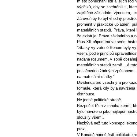
místo ponechání lidí a jejich rod
výdělků, aby se zachránili ti, kte
zajištěné základním výnosem, tedy
Zároveň by to byl vhodný prostře
proměnit v praktické uplatnění pr
materiálních statků. Práva, které
že existuje. Práva základního a 
Pius XII připomíná ve svém histo
“Statky vytvořené Bohem byly vy
všem, podle principů spravedlnost
nadaná rozumem, v sobě obsahuje 
materiálních statků země....A tot
potlačováno žádným způsobem....
na materiální statky.”
Dividenda pro všechny a pro každ
formule, která kdy byla navržena
distribuce.
Ne jedné politické straně
Bezpočet těch z mnoha zermí, kte
bylo navrženo jako nejlepší nást
sloužily všem..
Nezbývá než tuto koncepci ekonomi
praxi.
V Kanadě naneštěstí politikáři zne