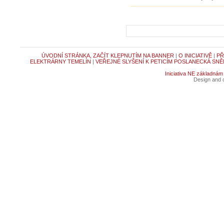
ÚVODNÍ STRÁNKA, ZAČÍT KLEPNUTÍM NA BANNER
|
O INICIATIVĚ
|
PŘ
ELEKTRÁRNY TEMELÍN
|
VEŘEJNÉ SLYŠENÍ K PETICÍM POSLANECKÁ SNĚ
Iniciativa NE základnám
Design and c