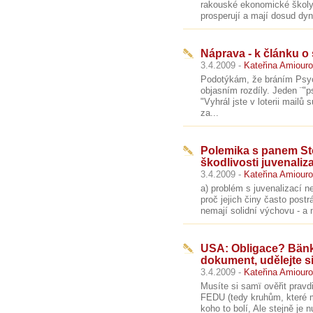
rakouské ekonomické školy,
prosperují a mají dosud dy
Náprava - k článku o
3.4.2009 -
Kateřina Amiour
Podotýkám, že bráním Psyc
objasním rozdíly. Jeden ¨"
"Vyhrál jste v loterii mail
za...
Polemika s panem St
škodlivosti juvenaliz
3.4.2009 -
Kateřina Amiour
a) problém s juvenalizací 
proč jejich činy často postr
nemají solidní výchovu - a 
USA: Obligace? Bänk
dokument, udělejte s
3.4.2009 -
Kateřina Amiour
Musíte si samï ověřit pravdi
FEDU (tedy kruhům, které mo
koho to bolí, Ale stejně je n