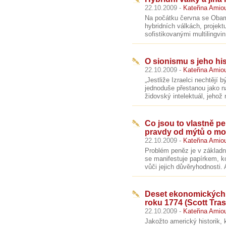
22.10.2009 -
Kateřina Amio
Na počátku června se Obam
hybridních válkách, projekt
sofistikovanými multilingviní
O sionismu s jeho his
22.10.2009 -
Kateřina Amio
„Jestliže Izraelci nechtějí b
jednoduše přestanou jako na
židovský intelektuál, jehož 
Co jsou to vlastně p
pravdy od mýtů o mo
22.10.2009 -
Kateřina Amio
Problém peněz je v základní
se manifestuje papírkem, ko
vůči jejich důvěryhodnosti. 
Deset ekonomických 
roku 1774 (Scott Tras
22.10.2009 -
Kateřina Amio
Jakožto americký historik,