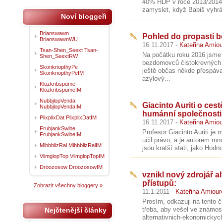
40% HDP v roce 2013/2014
zamyslet, když Babiš vyhrál
Noví bloggeři
Brianswawn
Pohled do propasti 
BrianswawnWU
16.11.2017 -
Kateřina Amio
Tsan-Shen_Seext Tsan-
Na počátku roku 2016 jsme 
Shen_SeextRW
bezdomovců čistokrevných a
SkonknopthyPe
ještě občas někde přespáva
SkonknopthyPeIM
azylový...
Klozkribspume
KlozkribspumeIM
NubbjlopVenda
Giacinto Auriti o ces
NubbjlopVendaIM
humánní společnosti
PlixplixDat PlixplixDatIM
16.11.2017 -
Kateřina Amio
FrubjankSwibe
Profesor Giacinto Auriti je
FrubjankSwibeIM
učil právo, a je autorem m
MibbblizRal MibbblizRalIM
jsou kratší stati, jako Hod
VlimglopTop VlimglopTopIM
Droozosow DroozosowIM
vznikl nový zdrojář 
přístupů:
Zobrazit všechny bloggery »
11.1.2011 -
Kateřina Amiou
Prosím, odkazuji na tento č
třeba, aby vešel ve známost
Nejčtenější články
alternativnich-ekonomickych