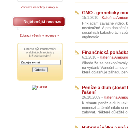
Zobrazit všechny články »
GMO - gerneticky mo
15.1.2010 -
Kateřina Amiou
Nejčtenější recenze
Přikládám závažné video, kt
nezávažné. A pro doplnění 
sociálních katastrofách zp
Zobrazit všechny recenze »
orgánovýc...
Chcete být informováni
Finančnická pohádk
o aktivitách iniciativy
NE základnám?
6.1.2010 -
Kateřina Amiour
/škoda že se nezkopírovaly
na výdání/ Vánoční a novor
která objasňuje záhadu pen
Peníze a dluh (Josef 
řešení
26.10.2009 -
Kateřina Amio
K tématu peněz a dluhu exist
nemnozí a téměř nikdo si n
zabývat. Některé důležité os
Hybridní války a jiná