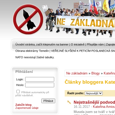
Úvodní stránka, začít klepnutím na banner
|
O iniciativě
|
Přispějte nám
|
Zapojt
Obrana elektrárny Temelín
|
VEŘEJNÉ SLYŠENÍ K PETICÍM POSLANECKÁ SN
NATO neexistují žádné tabulky.
Přihlášení
Ne základnám
»
Blogy
»
Kateřin
Login:
Články bloggera Kat
Heslo:
Přihlásit automaticky při
Řadit podle:
příští návštěvě.
Nejstrašnější podvod
Založit blog
16.11.2017 -
Kateřina Amio
Zapomenuté údaje
Musela jsem se tváří v tvá