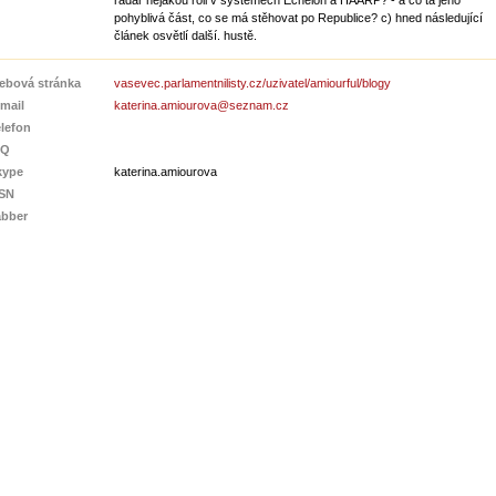
radar nějakou roli v systémech Echelon a HAARP? - a co ta jeho
pohyblivá část, co se má stěhovat po Republice? c) hned následující
článek osvětlí další. hustě.
ebová stránka
vasevec.parlamentnilisty.cz/uzivatel/amiourful/blogy
mail
katerina.amiourova@seznam.cz
elefon
CQ
kype
katerina.amiourova
SN
abber