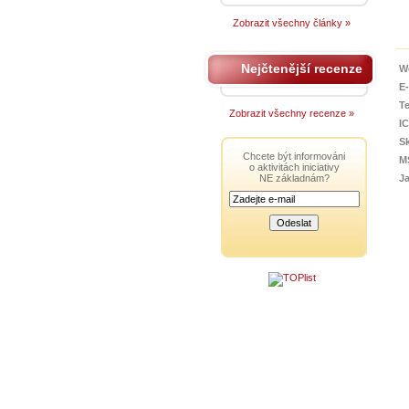
Zobrazit všechny články »
Nejčtenější recenze
W
E-
T
Zobrazit všechny recenze »
I
S
Chcete být informováni
M
o aktivitách iniciativy
NE základnám?
J