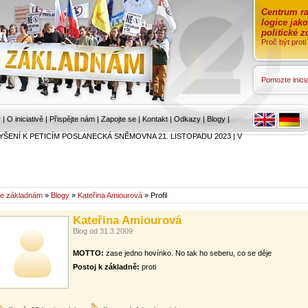
Centrum ra
logice jak
politické 
Proč být prot
Pomozte inicia
r
|
O iniciativě
|
Přispějte nám
|
Zapojte se
|
Kontakt
|
Odkazy
|
Blogy
|
YŠENÍ K PETICÍM POSLANECKÁ SNĚMOVNA 21. LISTOPADU 2023
|
V
e základnám
»
Blogy
»
Kateřina Amiourová
» Profil
Kateřina Amiourová
Blog od 31.3.2009
MOTTO:
zase jedno hovínko. No tak ho seberu, co se děje
Postoj k základně:
proti