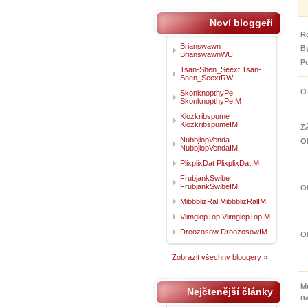
Noví bloggeři
R
Brianswawn
By
BrianswawnWU
P
Tsan-Shen_Seext Tsan-
Shen_SeextRW
O
SkonknopthyPe
SkonknopthyPeIM
Klozkribspume
KlozkribspumeIM
Z
NubbjlopVenda
O
NubbjlopVendaIM
PlixplixDat PlixplixDatIM
FrubjankSwibe
FrubjankSwibeIM
O
MibbblizRal MibbblizRalIM
VlimglopTop VlimglopTopIM
Droozosow DroozosowIM
Ob
Zobrazit všechny bloggery »
M
Nejčtenější články
n