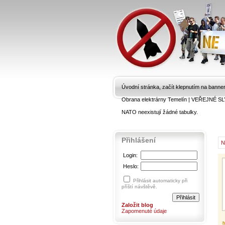
Úvodní stránka, začít klepnutím na banne
Obrana elektrárny Temelín
|
VEŘEJNÉ SL
NATO neexistují žádné tabulky.
Přihlášení
N
Login:
Heslo:
Přihlásit automaticky při
příští návštěvě.
Založit blog
Zapomenuté údaje