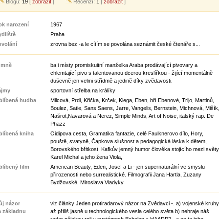
Blogů:
19
[
zobrazit
]
Recenzí:
1
[
zobrazit
]
ok narození
1967
dliště
Praha
ovolání
zrovna bez -a le cítím se povolána seznámit české čtenáře s...
 mně
ba i místy promiskuitní manželka Araba prodávající pivovary a
chlemtající pivo s talentovanou dcerou kreslířkou - žijící momentálně
duševně jen velmi střídmě a jedině díky zvědavosti.
ájmy
sportovní střelba na králíky
blíbená hudba
Milcová, Prdi, Křička, Krček, Klega, Eben, bří Ebenové, Trijo, Martinů,
Boulez, Satie, Sans Saens, Jarre, Vangelis, Bernstein, Michnová, Mišík
Našrot,Navarová a Nerez, Simple Minds, Art of Noise, italský rap. De
Phazz
blíbená kniha
Oidipova cesta, Gramatika fantazie, celé Faulknerovo dílo, Hory,
pouště, svatyně, Čapkova slušnost a pedagogická láska k dětem,
Borovského břitkost, Kafkův jemný humor člověka stojícího mezi světy
Karel Michal a jeho žena Viola,
líbený film
American Beauty, Eden, Josef a Li - jen supernaturální ve smyslu
přirozenosti nebo surrealistické. Filmografii Jana Hartla, Zuzany
Bydžovské, Miroslava Vladyky
ůj názor
viz články Jeden protiradarový názor na Zvědavci -. a) vojenské kruhy
a základnu
až příliš jasně u technologického vesla celého světa b) nehraje náš