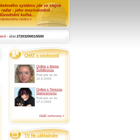
ketového systému jde ve stejné
o radar - jeho mezinárodně
zdůvodnění kulhá...
i raketovému centru »
tivě
- účet
2720320001/5500
CHAT s osobností
Online s Ilonou
Švihlíkovou
Ptali jste se do
10.8.2009
Online s Terezou
Spencerovou
Ptali jste se do
17.4.2009
Další rozhovory »
TV Ne základnám