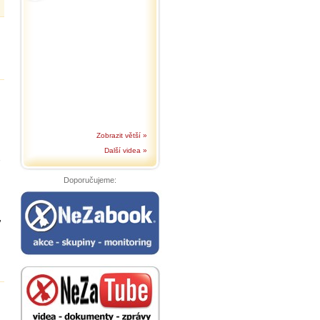
Zobrazit větší »
Další videa »
,
Doporučujeme:
,