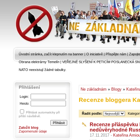
Úvodní stránka, začít klepnutím na banner
|
O iniciativě
|
Přispějte nám
|
Zapojt
Obrana elektrárny Temelín
|
VEŘEJNÉ SLYŠENÍ K PETICÍM POSLANECKÁ SN
NATO neexistují žádné tabulky.
Přihlášení
Ne základnám
»
Blogy
»
Kateřin
Login:
Recenze bloggera Ka
Heslo:
Přihlásit automaticky při
Řadit podle:
Kategor
příští návštěvě.
Recenze příáspěvku 
Založit blog
nedůvěryhodné Russ
Zapomenuté údaje
17.11.2017 -
Kateřina Amio