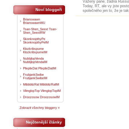
Vážený pane, žádná Russia 
Today, RT, ale vy jste post
Noví bloggeři
společného jen to, že je tak
Brianswawn
BrianswawnWU
Tsan-Shen_Seext Tsan-
Shen_SeextRW
SkonknopthyPe
SkonknopthyPeIM
Klozkribspume
KlozkribspumeIM
NubbjlopVenda
NubbjlopVendaIM
PlixplixDat PlixplixDatIM
FrubjankSwibe
FrubjankSwibeIM
MibbblizRal MibbblizRalIM
VlimglopTop VlimglopTopIM
Droozosow DroozosowIM
Zobrazit všechny bloggery »
Nejčtenější články