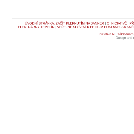
ÚVODNÍ STRÁNKA, ZAČÍT KLEPNUTÍM NA BANNER
|
O INICIATIVĚ
|
PŘ
ELEKTRÁRNY TEMELÍN
|
VEŘEJNÉ SLYŠENÍ K PETICÍM POSLANECKÁ SNĚ
Iniciativa NE základnám
Design and c