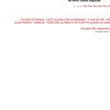
Na tento článek reagovali
x y - Re: Re: Re: Re: Re: 
ÚVODNÍ STRÁNKA, ZAČÍT KLEPNUTÍM NA BANNER
|
O INICIATIVĚ
|
PŘ
ELEKTRÁRNY TEMELÍN
|
VEŘEJNÉ SLYŠENÍ K PETICÍM POSLANECKÁ SNĚ
Iniciativa NE základnám
Design and c