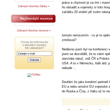
práce a chytrosti je za tím i max
Zobrazit všechny články »
ho obsadit a vojensky si toto hosp
začátku 20 století při svém nástu
Nejčtenější recenze
Zobrazit všechny recenze »
tomuto nerozumím - co je to opěv
zmiňoval?
Chcete být informováni
o aktivitách iniciativy
NE základnám?
Nedávno jsem byl na konferenci 
jsem se dozvěděl, že to vámi opě
otevíráte náruč, vidí ČR a Polsk
USA. A to v Německu, Itálii atd. js
nebude ...
Doufám že jako korektní partneři
EU a nebo umožní EU vojenské z
do Ruska a Číny, z Iráku už to ne