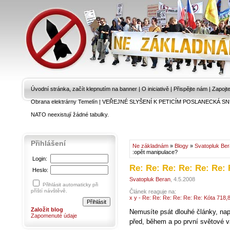
Úvodní stránka, začít klepnutím na banner
|
O iniciativě
|
Přispějte nám
|
Zapojt
Obrana elektrárny Temelín
|
VEŘEJNÉ SLYŠENÍ K PETICÍM POSLANECKÁ SN
NATO neexistují žádné tabulky.
Přihlášení
Ne základnám
»
Blogy
»
Svatopluk Be
:opět manipulace?
Login:
Re: Re: Re: Re: Re: Re:
Heslo:
Svatopluk Beran
, 4.5.2008
Přihlásit automaticky při
příští návštěvě.
Článek reaguje na:
x y - Re: Re: Re: Re: Re: Re: Kóta 718,
Založit blog
Nemusíte psát dlouhé články, nap
Zapomenuté údaje
před, během a po první světové vá