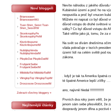
Nevíte náhodou z jakého důvodu 
Noví bloggeři
Kubánské území a proč ho na vý
neopustila a proč byl vnucen ku
Brianswawn
Můžete mi napsat co byl důvod v
BrianswawnWU
důvod vstupu do druhé světové v
Tsan-Shen_Seext Tsan-
Shen_SeextRW
války? Co byl důvod vstupu do Af
Také věříte jako já, tomu, že za 
SkonknopthyPe
SkonknopthyPeIM
Klozkribspume
Na svět se dívám dnešníma očima
KlozkribspumeIM
vláda pokračuje v tezích preside
NubbjlopVenda
území lidí na celém světě pod rou
NubbjlopVendaIM
zákona.
PlixplixDat PlixplixDatIM
FrubjankSwibe
FrubjankSwibeIM
MibbblizRal MibbblizRalIM
. když je tak ta Amerika špatná co
VlimglopTop VlimglopTopIM
té špatné Americe lepší zítřky ....
Droozosow DroozosowIM
ano, najivně hledal !!!!!!!!!!!!!!
Zobrazit všechny bloggery »
Prvních dva roky jsem věřil, že je
jenom sám sebe přesvědčit, že za
Nejčtenější články
doopravdy jenom dřina a poctivé 