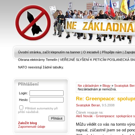
Úvodní stránka, začít klepnutím na banner
|
O iniciativě
|
Přispějte nám
|
Zapojt
Obrana elektrárny Temelín
|
VEŘEJNÉ SLYŠENÍ K PETICÍM POSLANECKÁ SN
NATO neexistují žádné tabulky.
Přihlášení
Ne základnám
»
Blogy
»
Svatopluk Be
Nezákladnám je nemožná.
Login:
Re: Greenpeace: spolup
Heslo:
Svatopluk Beran
, 9.5.2008
Přihlásit automaticky při
příští návštěvě.
Článek reaguje na:
Aleš Novák - Greenpeace: spolupráce 
Založit blog
Můžu vědět co vás na tomto výro
Zapomenuté údaje
napsal, zúčastnil jsem se od pond