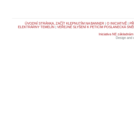
ÚVODNÍ STRÁNKA, ZAČÍT KLEPNUTÍM NA BANNER
|
O INICIATIVĚ
|
PŘ
ELEKTRÁRNY TEMELÍN
|
VEŘEJNÉ SLYŠENÍ K PETICÍM POSLANECKÁ SNĚ
Iniciativa NE základnám
Design and c