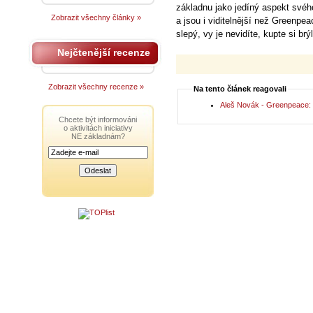
základnu jako jedíný aspekt svéh
Zobrazit všechny články »
a jsou i viditelnější než Greenpea
slepý, vy je nevidíte, kupte si brý
Nejčtenější recenze
Zobrazit všechny recenze »
Na tento článek reagovali
Aleš Novák - Greenpeace: 
Chcete být informováni
o aktivitách iniciativy
NE základnám?