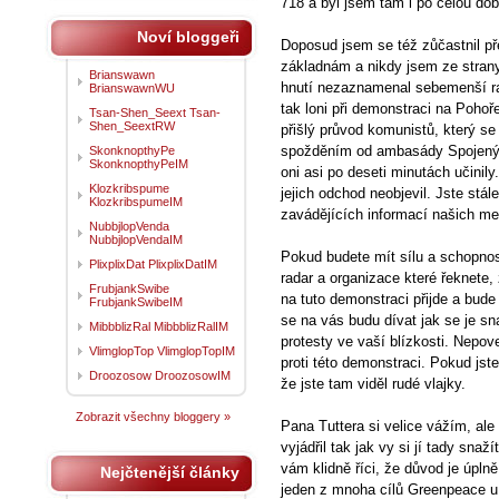
718 a byl jsem tam i po celou dob
Noví bloggeři
Doposud jsem se též zůčastnil p
základnám a nikdy jsem ze strany
Brianswawn
hnutí nezaznamenal sebemenší rad
BrianswawnWU
tak loni při demonstraci na Pohoř
Tsan-Shen_Seext Tsan-
Shen_SeextRW
přišlý průvod komunistů, který se
spožděním od ambasády Spojených
SkonknopthyPe
SkonknopthyPeIM
oni asi po deseti minutách učinil
Klozkribspume
jejich odchod neobjevil. Jste st
KlozkribspumeIM
zavádějících informací našich me
NubbjlopVenda
NubbjlopVendaIM
Pokud budete mít sílu a schopnos
PlixplixDat PlixplixDatIM
radar a organizace které řeknete, 
FrubjankSwibe
na tuto demonstraci přijde a bude
FrubjankSwibeIM
se na vás budu dívat jak se je sna
MibbblizRal MibbblizRalIM
protesty ve vaší blízkosti. Nepov
VlimglopTop VlimglopTopIM
proti této demonstraci. Pokud js
Droozosow DroozosowIM
že jste tam viděl rudé vlajky.
Zobrazit všechny bloggery »
Pana Tuttera si velice vážím, ale 
vyjádřil tak jak vy si jí tady sna
vám klidně říci, že důvod je úpl
Nejčtenější články
jeden z mnoha cílů Greenpeace u