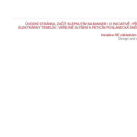
ÚVODNÍ STRÁNKA, ZAČÍT KLEPNUTÍM NA BANNER
|
O INICIATIVĚ
|
PŘ
ELEKTRÁRNY TEMELÍN
|
VEŘEJNÉ SLYŠENÍ K PETICÍM POSLANECKÁ SNĚ
Iniciativa NE základnám
Design and c