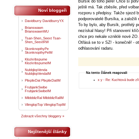
Bursík do toho pere! Chce si potvr
ještě má. Tak zběsile, před volba
Noví bloggeři
rozporu s předpisy. Takže sjezd by
podporovatelé Bursíka, a založil
Davidburry DavidburryYX
To by bylo, aby Bursík, protřelý 
Brianswawn
nezískal hlasy! Při stanovení klí
BrianswawnWU
chce pro nekale vzniklé nové ZO.
Tsan-Shen_Seext Tsan-
Shen_SeextRW
Otřásá se to v SZ! - konečně! - o
odhlasování radaru.
SkonknopthyPe
SkonknopthyPeIM
Klozkribspume
KlozkribspumeIM
NubbjlopVenda
Na tento článek reagovali
NubbjlopVendaIM
x y - Re: Kuchtová bude zř
PlixplixDat PlixplixDatIM
FrubjankSwibe
FrubjankSwibeIM
MibbblizRal MibbblizRalIM
VlimglopTop VlimglopTopIM
Zobrazit všechny bloggery »
Nejčtenější články