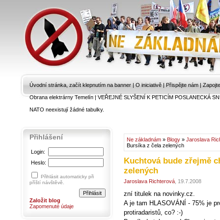
Úvodní stránka, začít klepnutím na banner
|
O iniciativě
|
Přispějte nám
|
Zapojt
Obrana elektrárny Temelín
|
VEŘEJNÉ SLYŠENÍ K PETICÍM POSLANECKÁ SN
NATO neexistují žádné tabulky.
Přihlášení
Ne základnám
»
Blogy
»
Jaroslava Ric
Bursíka z čela zelených
Login:
Kuchtová bude zřejmě cht
Heslo:
zelených
Přihlásit automaticky při
Jaroslava Richterová
, 19.7.2008
příští návštěvě.
zní titulek na novinky.cz.
Založit blog
A je tam HLASOVÁNÍ - 75% je pr
Zapomenuté údaje
protiradaristů, co? :-)