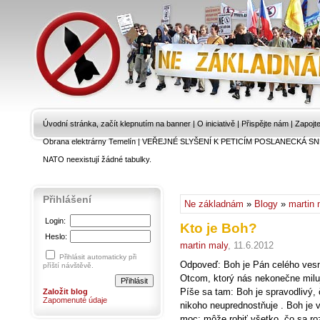
Úvodní stránka, začít klepnutím na banner
|
O iniciativě
|
Přispějte nám
|
Zapojt
Obrana elektrárny Temelín
|
VEŘEJNÉ SLYŠENÍ K PETICÍM POSLANECKÁ SN
NATO neexistují žádné tabulky.
Přihlášení
Ne základnám
»
Blogy
»
martin 
Login:
Kto je Boh?
Heslo:
martin maly
, 11.6.2012
Přihlásit automaticky při
Odpoveď: Boh je Pán celého vesmí
příští návštěvě.
Otcom, ktorý nás nekonečne miluje
Píše sa tam: Boh je spravodlivý,
Založit blog
Zapomenuté údaje
nikoho neuprednostňuje . Boh je
moc; môže robiť všetko, čo sa ro