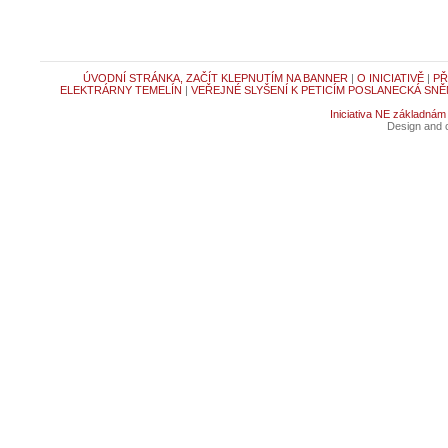
ÚVODNÍ STRÁNKA, ZAČÍT KLEPNUTÍM NA BANNER
|
O INICIATIVĚ
|
PŘ
ELEKTRÁRNY TEMELÍN
|
VEŘEJNÉ SLYŠENÍ K PETICÍM POSLANECKÁ SNĚ
Iniciativa NE základnám
Design and c