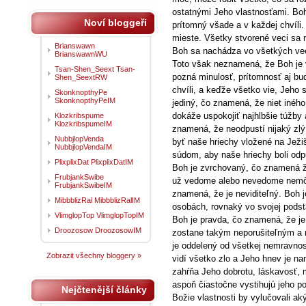
ostatnými Jeho vlastnosťami. Bo
Noví bloggeři
prítomný všade a v každej chvíli
mieste. Všetky stvorené veci sa
Brianswawn
Boh sa nachádza vo všetkých veci
BrianswawnWU
Toto však neznamená, že Boh je 
Tsan-Shen_Seext Tsan-
pozná minulosť, prítomnosť aj bu
Shen_SeextRW
chvíli, a keďže všetko vie, Jeho 
SkonknopthyPe
SkonknopthyPeIM
jediný, čo znamená, že niet iného 
dokáže uspokojiť najhlbšie túžby 
Klozkribspume
KlozkribspumeIM
znamená, že neodpustí nijaký zlý
NubbjlopVenda
byť naše hriechy vložené na Ježi
NubbjlopVendaIM
súdom, aby naše hriechy boli odp
PlixplixDat PlixplixDatIM
Boh je zvrchovaný, čo znamená že
FrubjankSwibe
už vedome alebo nevedome nemôž
FrubjankSwibeIM
znamená, že je neviditeľný. Boh j
MibbblizRal MibbblizRalIM
osobách, rovnaký vo svojej podst
VlimglopTop VlimglopTopIM
Boh je pravda, čo znamená, že je
Droozosow DroozosowIM
zostane takým neporušiteľným a n
je oddelený od všetkej nemravnos
Zobrazit všechny bloggery »
vidí všetko zlo a Jeho hnev je nam
zahŕňa Jeho dobrotu, láskavosť, m
aspoň čiastočne vystihujú jeho po
Nejčtenější články
Božie vlastnosti by vylučovali ak