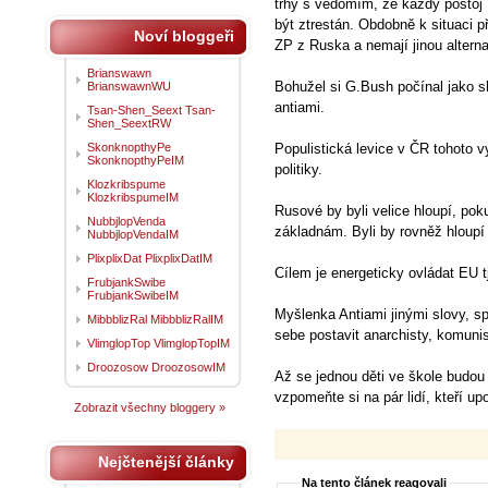
trhy s vědomím, že každý postoj
být ztrestán. Obdobně k situaci p
Noví bloggeři
ZP z Ruska a nemají jinou alterna
Brianswawn
Bohužel si G.Bush počínal jako s
BrianswawnWU
antiami.
Tsan-Shen_Seext Tsan-
Shen_SeextRW
SkonknopthyPe
Populistická levice v ČR tohoto v
SkonknopthyPeIM
politiky.
Klozkribspume
KlozkribspumeIM
Rusové by byli velice hloupí, pok
NubbjlopVenda
základnám. Byli by rovněž hloupí
NubbjlopVendaIM
PlixplixDat PlixplixDatIM
Cílem je energeticky ovládat EU t
FrubjankSwibe
FrubjankSwibeIM
Myšlenka Antiami jinými slovy, sp
MibbblizRal MibbblizRalIM
sebe postavit anarchisty, komunis
VlimglopTop VlimglopTopIM
Droozosow DroozosowIM
Až se jednou děti ve škole budou
vzpomeňte si na pár lidí, kteří up
Zobrazit všechny bloggery »
Nejčtenější články
Na tento článek reagovali