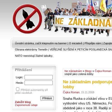
Úvodní stránka, začít klepnutím na banner
|
O iniciativě
|
Přispějte nám
|
Zapojt
Obrana elektrárny Temelín
|
VEŘEJNÉ SLYŠENÍ K PETICÍM POSLANECKÁ SN
NATO neexistují žádné tabulky.
Přihlášení
Ne základnám
»
Blogy
»
Čejka Roman
stejně jako zelená lobby
Login:
Ne základnám podporuje 
Heslo:
lobby
Přihlásit automaticky při
Čejka Roman
, 15.11.2008
příští návštěvě.
Snaha Ruska o získání vlivu v EU 
Založit blog
vytěsnění vlivu US. Německo, Fra
Zapomenuté údaje
obdobně jako v roce 38. Raději s