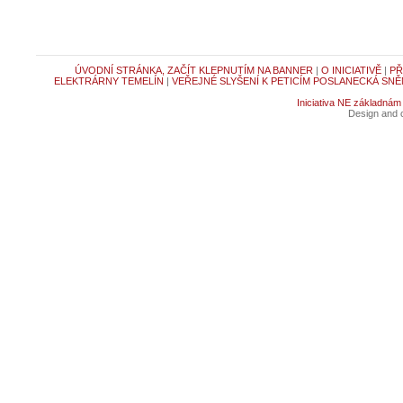
ÚVODNÍ STRÁNKA, ZAČÍT KLEPNUTÍM NA BANNER
|
O INICIATIVĚ
|
PŘ
ELEKTRÁRNY TEMELÍN
|
VEŘEJNÉ SLYŠENÍ K PETICÍM POSLANECKÁ SNĚ
Iniciativa NE základnám
Design and c