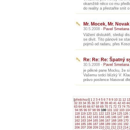
okamžitě něco co mu předl
do reality a přestaňte snít 
Mr. Mocek, Mr. Novak
30.5.2008 -
Pavel Smetana
Vážení diskutéři, sleduji 
se divit. Tito pánové se sta
pojmů od radaru, přes Kosov
Re: Re: Re: Špatný s
30.5.2008 -
Pavel Smetana
je pěkné pane Mocku, že si 
Vašemu srdci blízký V. Kla
právo poslence hlasovat dl
[
předchozí
]
1
2
3
4
5
6
7
8
9
10
11
12
1
32
33
34
35
36
37
38
39
40
41
42
43
44
63
64
65
66
67
68
69
70
71
72
73
74
75
94
95
96
97
98
99
100
101
102
103
10
118
119
120
121
122
123
124
125
126
140
141
142
143
144
145
146
147
148
162
163
164
165
166
167
168
169
170
184
185
186
187
188
189
190
191
192
206
207
208
209
210
211
212
213
214