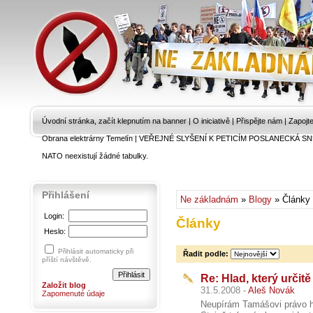
Úvodní stránka, začít klepnutím na banner
|
O iniciativě
|
Přispějte nám
|
Zapojt
Obrana elektrárny Temelín
|
VEŘEJNÉ SLYŠENÍ K PETICÍM POSLANECKÁ SN
NATO neexistují žádné tabulky.
Přihlášení
Ne základnám
»
Blogy
» Články
Login:
Články
Heslo:
Přihlásit automaticky při
Řadit podle:
příští návštěvě.
Re: Hlad, který určit
Založit blog
31.5.2008 -
Aleš Novák
Zapomenuté údaje
Neupírám Tamášovi právo ho