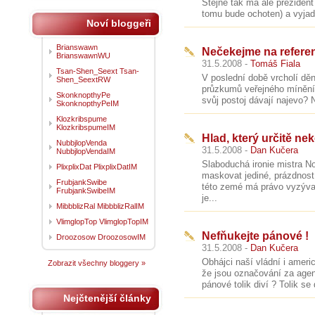
Stejně tak má ale prezident
tomu bude ochoten) a vyjad
Noví bloggeři
Brianswawn
Nečekejme na refere
BrianswawnWU
31.5.2008 -
Tomáš Fiala
Tsan-Shen_Seext Tsan-
V poslední době vrcholí dě
Shen_SeextRW
průzkumů veřejného mínění 
SkonknopthyPe
svůj postoj dávají najevo? 
SkonknopthyPeIM
Klozkribspume
KlozkribspumeIM
Hlad, který určitě ne
NubbjlopVenda
31.5.2008 -
Dan Kučera
NubbjlopVendaIM
Slaboduchá ironie mistra 
PlixplixDat PlixplixDatIM
maskovat jediné, prázdnost
FrubjankSwibe
této zemé má právo vyzývat
FrubjankSwibeIM
je...
MibbblizRal MibbblizRalIM
VlimglopTop VlimglopTopIM
Nefňukejte pánové !
Droozosow DroozosowIM
31.5.2008 -
Dan Kučera
Obhájci naší vládní i ameri
Zobrazit všechny bloggery »
že jsou označování za age
pánové tolik diví ? Tolik se
Nejčtenější články