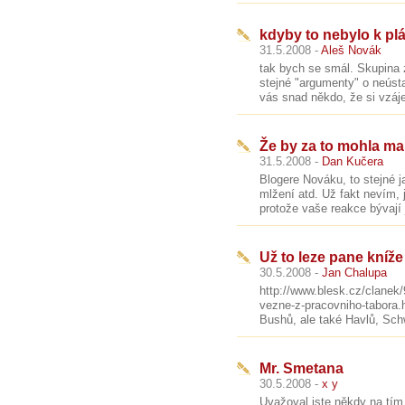
kdyby to nebylo k pláč
31.5.2008 -
Aleš Novák
tak bych se smál. Skupina z
stejné "argumenty" o neúst
vás snad někdo, že si vzáje
Že by za to mohla ma
31.5.2008 -
Dan Kučera
Blogere Nováku, to stejné 
mlžení atd. Už fakt nevím, j
protože vaše reakce bývají 
Už to leze pane kníže .
30.5.2008 -
Jan Chalupa
http://www.blesk.cz/clanek
vezne-z-pracovniho-tabora.
Bushů, ale také Havlů, Schw
Mr. Smetana
30.5.2008 -
x y
Uvažoval jste někdy na tím