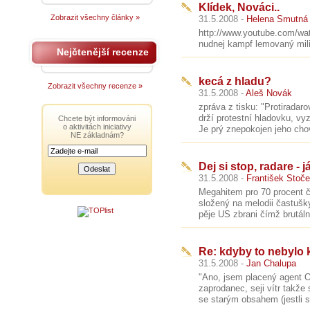
Klídek, Nováci..
Zobrazit všechny články »
31.5.2008 -
Helena Smutná
http://www.youtube.com/wa
nudnej kampf lemovaný mili
Nejčtenější recenze
kecá z hladu?
Zobrazit všechny recenze »
31.5.2008 -
Aleš Novák
zpráva z tisku: "Protiradar
drží protestní hladovku, v
Chcete být informováni
o aktivitách iniciativy
Je prý znepokojen jeho chov
NE základnám?
Dej si stop, radare - j
31.5.2008 -
František Stoč
Megahitem pro 70 procent č
složený na melodii častušk
pěje US zbrani čímž brutáln
Re: kdyby to nebylo k 
31.5.2008 -
Jan Chalupa
"Ano, jsem placený agent 
zaprodanec, seji vítr takže
se starým obsahem (jestli si