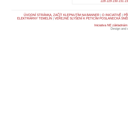
228
229
230
231
23
ÚVODNÍ STRÁNKA, ZAČÍT KLEPNUTÍM NA BANNER
|
O INICIATIVĚ
|
PŘ
ELEKTRÁRNY TEMELÍN
|
VEŘEJNÉ SLYŠENÍ K PETICÍM POSLANECKÁ SNĚ
Iniciativa NE základnám
Design and c