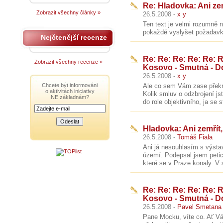
Re: Hladovka: Ani zem
Zobrazit všechny články »
26.5.2008 -
x y
Ten text je velmi rozumně 
pokaždé vyslyšet požadavky
Nejčtenější recenze
Re: Re: Re: Re: Re: R
Zobrazit všechny recenze »
Kosovo - Smutná - D
26.5.2008 -
x y
Chcete být informováni
Ale co sem Vám zase překrou
o aktivitách iniciativy
Kolik smluv o odzbrojení js
NE základnám?
do role objektivního, ja se 
Hladovka: Ani zemřít,
26.5.2008 -
Tomáš Fiala
Ani já nesouhlasím s výst
území. Podepsal jsem petici
které se v Praze konaly. V
Re: Re: Re: Re: Re: R
Kosovo - Smutná - D
26.5.2008 -
Pavel Smetana
Pane Mocku, víte co. Ať Vá