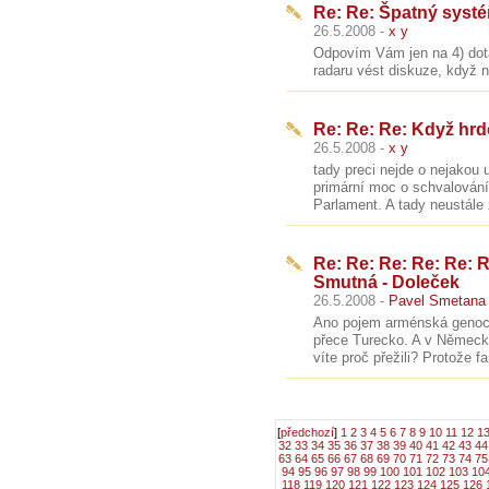
Re: Re: Špatný syst
26.5.2008 -
x y
Odpovím Vám jen na 4) dota
radaru vést diskuze, když n
Re: Re: Re: Když hrdo
26.5.2008 -
x y
tady preci nejde o nejakou u
primární moc o schvalován
Parlament. A tady neustále 
Re: Re: Re: Re: Re: 
Smutná - Doleček
26.5.2008 -
Pavel Smetana
Ano pojem arménská genocid
přece Turecko. A v Německu o
víte proč přežili? Protože fan
[
předchozí
]
1
2
3
4
5
6
7
8
9
10
11
12
1
32
33
34
35
36
37
38
39
40
41
42
43
44
63
64
65
66
67
68
69
70
71
72
73
74
75
94
95
96
97
98
99
100
101
102
103
10
118
119
120
121
122
123
124
125
126