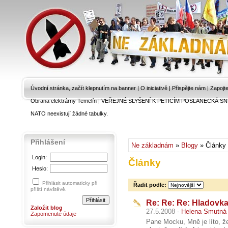
Úvodní stránka, začít klepnutím na banner
|
O iniciativě
|
Přispějte nám
|
Zapojt
Obrana elektrárny Temelín
|
VEŘEJNÉ SLYŠENÍ K PETICÍM POSLANECKÁ SN
NATO neexistují žádné tabulky.
Přihlášení
Ne základnám
»
Blogy
» Články
Login:
Články
Heslo:
Přihlásit automaticky při
Řadit podle:
příští návštěvě.
Re: Re: Re: Hladovka
Založit blog
27.5.2008 -
Helena Smutná
Zapomenuté údaje
Pane Mocku, Mně je líto, ž