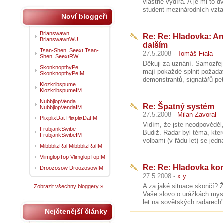
vlastně vydírá. A je mi to 
student mezinárodních vzta
Noví bloggeři
Brianswawn
Re: Re: Hladovka: Ani
BrianswawnWU
dalším
Tsan-Shen_Seext Tsan-
27.5.2008 -
Tomáš Fiala
Shen_SeextRW
Děkuji za uznání. Samozřej
SkonknopthyPe
mají pokaždé splnit požada
SkonknopthyPeIM
demonstrantů, signatářů pet
Klozkribspume
KlozkribspumeIM
NubbjlopVenda
Re: Špatný systém
NubbjlopVendaIM
27.5.2008 -
Milan Zavoral
PlixplixDat PlixplixDatIM
Vidím, že jste neodpověděl,
FrubjankSwibe
Budiž. Radar byl téma, kter
FrubjankSwibeIM
volbami (v řádu let) se jedn
MibbblizRal MibbblizRalIM
VlimglopTop VlimglopTopIM
Re: Re: Hladovka kon
Droozosow DroozosowIM
27.5.2008 -
x y
A za jaké situace skončí? Že
Zobrazit všechny bloggery »
Vaše slovo o urážkách myslí
let na sovětských radarech" -
Nejčtenější články