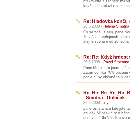
překroutíte a začnete mluvi
když jeden mluví o voze a d
Re: Hladovka končí, 
26.5.2008 -
Helena Smutná
Co se zdá, je sen, pane No
že vláda s veřejností neml
stejné scénáře od 20.ledna 
Re: Re: Když hrdost s
26.5.2008 -
Pavel Smetana
Pane Mocku, to jsem nečeka
Zatím co říká 70% občanů A
podle ní by občané tolik dem
Re: Re: Re: Re: Re: 
- Smutná - Doleček
26.5.2008 -
x y
pane Smetana a kde jste ta
chudák Miloševič ty Albánce
dost viz- "Dle Vás Srbové et