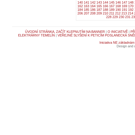
140
141
142
143
144
145
146
147
148
162
163
164
165
166
167
168
169
170
184
185
186
187
188
189
190
191
192
206
207
208
209
210
211
212
213
214
228
229
230
231
23
ÚVODNÍ STRÁNKA, ZAČÍT KLEPNUTÍM NA BANNER
|
O INICIATIVĚ
|
PŘ
ELEKTRÁRNY TEMELÍN
|
VEŘEJNÉ SLYŠENÍ K PETICÍM POSLANECKÁ SNĚ
Iniciativa NE základnám
Design and c