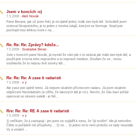
Jsem v koncích :o)
7.5.2008 -
Aleš Novák
Pane Berane, jak už jsem řekl, je mi úplně jedno, kolik tam bylo lidí. Schválně jsem
ocitoval Stropnického, je to jeden z mnoha údajů, kterými se šermuje. Snad jste
pochopil mou lehkou ironii v na...
Re: Re: Re: Zprávy? kdeže...
7.5.2008 -
Svatopluk Beran
Jste v koncích pane Novák, já myslel že vám jde o to ukázat jak málo tam bylo lidí, a
použil jste zrovna toho nepravého a to nepravé medium. Doufám že se , mnou
souhlasíte že to nejsou dvě stovky lidí...
Re: Re: Re: A zase ti radaristi
7.5.2008 -
x y
Ale zase jste úplně mimo. Já nejsem skalním přívnivcem radaru. Já jsem skalním
odpůrcem Nezkládnám (a věřte, že takových lidí je víc). Nevím, že Vás baví pořád
operovat se slovem satelit - je Ně...
Rre: Re: Re: RE A zase ti radaristi
7.5.2008 -
x y
1) neříkám, že ji zastupuji - jen jsem se vyjádřil k tomu, že "já tvrdím". Ale já netvrdím.
Čtěte si pořádně mé příspěvky ... 2) no ... 3) jedno mi to není protože se tady neustále
Vy a ostatní ...