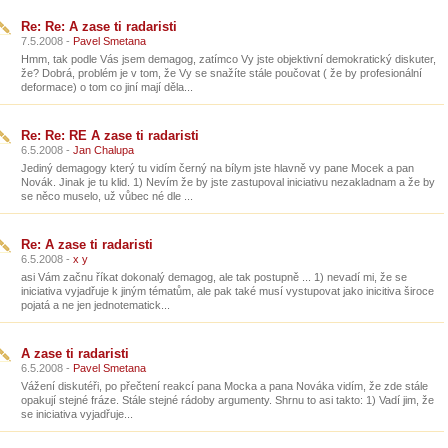
Re: Re: A zase ti radaristi
7.5.2008 -
Pavel Smetana
Hmm, tak podle Vás jsem demagog, zatímco Vy jste objektivní demokratický diskuter,
že? Dobrá, problém je v tom, že Vy se snažíte stále poučovat ( že by profesionální
deformace) o tom co jiní mají děla...
Re: Re: RE A zase ti radaristi
6.5.2008 -
Jan Chalupa
Jediný demagogy který tu vidím černý na bílym jste hlavně vy pane Mocek a pan
Novák. Jinak je tu klid. 1) Nevím že by jste zastupoval iniciativu nezakladnam a že by
se něco muselo, už vůbec né dle ...
Re: A zase ti radaristi
6.5.2008 -
x y
asi Vám začnu říkat dokonalý demagog, ale tak postupně ... 1) nevadí mi, že se
iniciativa vyjadřuje k jiným tématům, ale pak také musí vystupovat jako inicitiva široce
pojatá a ne jen jednotematick...
A zase ti radaristi
6.5.2008 -
Pavel Smetana
Vážení diskutéři, po přečtení reakcí pana Mocka a pana Nováka vidím, že zde stále
opakují stejné fráze. Stále stejné rádoby argumenty. Shrnu to asi takto: 1) Vadí jim, že
se iniciativa vyjadřuje...