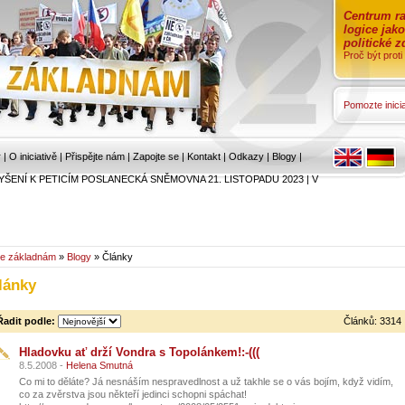
Centrum ra
logice jak
politické 
Proč být prot
Pomozte inicia
r
|
O iniciativě
|
Přispějte nám
|
Zapojte se
|
Kontakt
|
Odkazy
|
Blogy
|
YŠENÍ K PETICÍM POSLANECKÁ SNĚMOVNA 21. LISTOPADU 2023
|
V
e základnám
»
Blogy
» Články
lánky
Řadit podle:
Článků: 3314
Hladovku ať drží Vondra s Topolánkem!:-(((
8.5.2008 -
Helena Smutná
Co mi to děláte? Já nesnáším nespravedlnost a už takhle se o vás bojím, když vidím,
co za zvěrstva jsou někteří jedinci schopni spáchat!