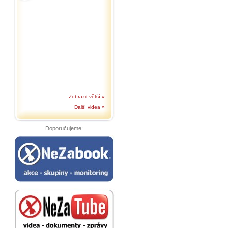
Zobrazit větší »
Další videa »
Doporučujeme: