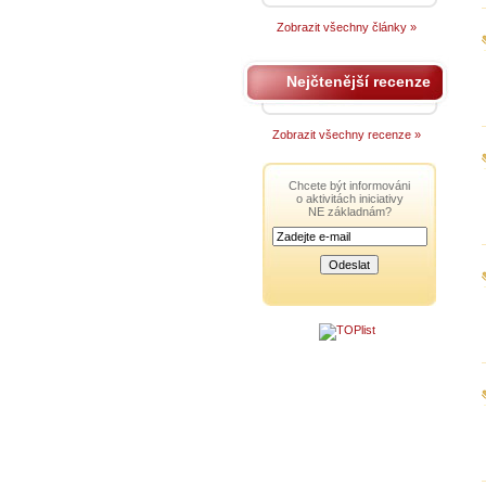
Zobrazit všechny články »
Nejčtenější recenze
Zobrazit všechny recenze »
Chcete být informováni
o aktivitách iniciativy
NE základnám?