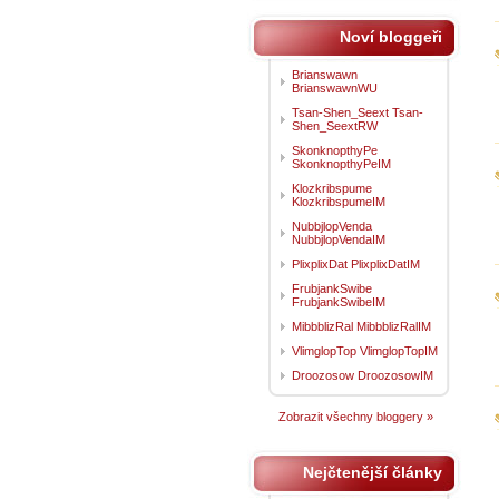
Noví bloggeři
Brianswawn
BrianswawnWU
Tsan-Shen_Seext Tsan-
Shen_SeextRW
SkonknopthyPe
SkonknopthyPeIM
Klozkribspume
KlozkribspumeIM
NubbjlopVenda
NubbjlopVendaIM
PlixplixDat PlixplixDatIM
FrubjankSwibe
FrubjankSwibeIM
MibbblizRal MibbblizRalIM
VlimglopTop VlimglopTopIM
Droozosow DroozosowIM
Zobrazit všechny bloggery »
Nejčtenější články