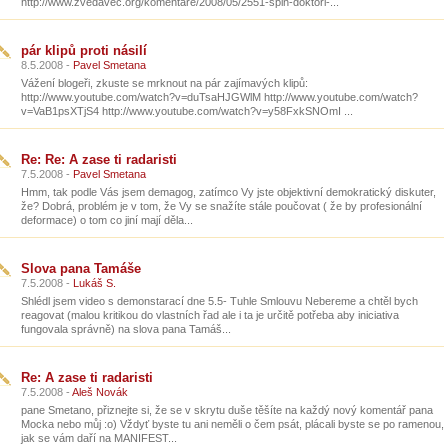
http://www.zvedavec.org/komentare/2008/05/2551-spin-doktori-...
pár klipů proti násilí
8.5.2008 -
Pavel Smetana
Vážení blogeři, zkuste se mrknout na pár zajímavých klipů:
http://www.youtube.com/watch?v=duTsaHJGWlM http://www.youtube.com/watch?
v=VaB1psXTjS4 http://www.youtube.com/watch?v=y58FxkSNOmI ...
Re: Re: A zase ti radaristi
7.5.2008 -
Pavel Smetana
Hmm, tak podle Vás jsem demagog, zatímco Vy jste objektivní demokratický diskuter,
že? Dobrá, problém je v tom, že Vy se snažíte stále poučovat ( že by profesionální
deformace) o tom co jiní mají děla...
Slova pana Tamáše
7.5.2008 -
Lukáš S.
Shlédl jsem video s demonstarací dne 5.5- Tuhle Smlouvu Nebereme a chtěl bych
reagovat (malou kritikou do vlastních řad ale i ta je určitě potřeba aby iniciativa
fungovala správně) na slova pana Tamáš...
Re: A zase ti radaristi
7.5.2008 -
Aleš Novák
pane Smetano, přiznejte si, že se v skrytu duše těšíte na každý nový komentář pana
Mocka nebo můj :o) Vždyť byste tu ani neměli o čem psát, plácali byste se po ramenou,
jak se vám daří na MANIFEST...