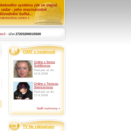
ketového systému jde ve stejné
o radar - jeho mezinárodně
zdůvodnění kulhá...
i raketovému centru »
tivě
- účet
2720320001/5500
CHAT s osobností
Online s Ilonou
Švihlíkovou
Ptali jste se do
10.8.2009
Online s Terezou
Spencerovou
Ptali jste se do
17.4.2009
Další rozhovory »
TV Ne základnám