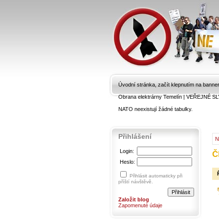
Úvodní stránka, začít klepnutím na banne
Obrana elektrárny Temelín
|
VEŘEJNÉ SL
NATO neexistují žádné tabulky.
Přihlášení
N
Login:
Č
Heslo:
Přihlásit automaticky při
příští návštěvě.
Založit blog
Zapomenuté údaje