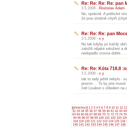
Re: Re: Re: Re: pan
3.5.2008 -
Rostislav Adam
No, správně. A politické str
že jsou strašně chytří.(chytr
Re: Re: Re: pan Moc
3.5.2008 -
x y
No tak kdyby jsi každý obča
založili nějaké sdružení a dě
nedopadlo zrovna dobře .....
Re: Re: Kóta 718,8 :
3.5.2008 -
x y
tak to tady ještě nebylo - 
prosím ... To by jste musel 
četl Lisabon s ohledem na od
[
předchozí
]
1
2
3
4
5
6
7
8
9
10
11
12
1
32
33
34
35
36
37
38
39
40
41
42
43
44
63
64
65
66
67
68
69
70
71
72
73
74
75
94
95
96
97
98
99
100
101
102
103
10
118
119
120
121
122
123
124
125
126
140
141
142
143
144
145
146
147
148