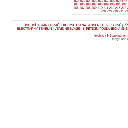
162
163
164
165
166
167
168
169
170
184
185
186
187
188
189
190
191
192
206
207
208
209
210
211
212
213
214
228
229
230
231
23
ÚVODNÍ STRÁNKA, ZAČÍT KLEPNUTÍM NA BANNER
|
O INICIATIVĚ
|
PŘ
ELEKTRÁRNY TEMELÍN
|
VEŘEJNÉ SLYŠENÍ K PETICÍM POSLANECKÁ SNĚ
Iniciativa NE základnám
Design and c