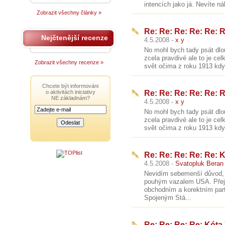
intencích jako já. Nevíte n
Zobrazit všechny články »
Re: Re: Re: Re: Re: 
Nejčtenější recenze
4.5.2008 -
x y
No mohl bych tady psát dlou
zcela pravdivé ale to je ce
Zobrazit všechny recenze »
svět očima z roku 1913 kdy 
Chcete být informováni
o aktivitách iniciativy
Re: Re: Re: Re: Re: 
NE základnám?
4.5.2008 -
x y
No mohl bych tady psát dlou
zcela pravdivé ale to je ce
svět očima z roku 1913 kdy 
Re: Re: Re: Re: Re: 
4.5.2008 -
Svatopluk Beran
Nevidím sebemenší důvod, 
pouhým vazalem USA. Přeji
obchodním a korektním par
Spojeným Stá...
Re: Re: Re: Re: Kóta