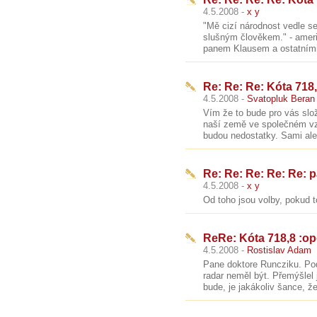
4.5.2008 -
x y
"Mě cizí národnost vedle s
slušným člověkem." - ameri
panem Klausem a ostatními 
Re: Re: Re: Kóta 718
4.5.2008 -
Svatopluk Beran
Vím že to bude pro vás slo
naší země ve společném vzt
budou nedostatky. Sami ale 
Re: Re: Re: Re: Re:
4.5.2008 -
x y
Od toho jsou volby, pokud to
ReRe: Kóta 718,8 :o
4.5.2008 -
Rostislav Adam
Pane doktore Runcziku. Pod
radar neměl být. Přemýšlel 
bude, je jakákoliv šance, že