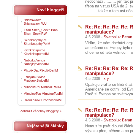
nedochází .......... jen tak
třeba na vstup USA do 2. 
Noví bloggeři
.......... takže o tom asi něc
Brianswawn
BrianswawnWU
Re: Re: Re: Re: Re: R
Tsan-Shen_Seext Tsan-
manipulace?
Shen_SeextRW
4.5.2008 -
Svatopluk Beran
SkonknopthyPe
Vidím, že vám dochází argum
SkonknopthyPeIM
američané od Evropy bylo n
Klozkribspume
chceme od této velmoci. To p
KlozkribspumeIM
NubbjlopVenda
NubbjlopVendaIM
Re: Re: Re: Re: Re: R
PlixplixDat PlixplixDatIM
manipulace?
FrubjankSwibe
4.5.2008 -
x y
FrubjankSwibeIM
Opakuju vraťte se klidně až 
MibbblizRal MibbblizRalIM
Američané se odtrhli od Evro
VlimglopTop VlimglopTopIM
Proč si Evropa se světovým
Droozosow DroozosowIM
Re: Re: Re: Re: Re: R
Zobrazit všechny bloggery »
manipulace?
4.5.2008 -
Svatopluk Beran
Nejčtenější články
Nemusíte psát dlouhé článk
vývozu před, během a po pr