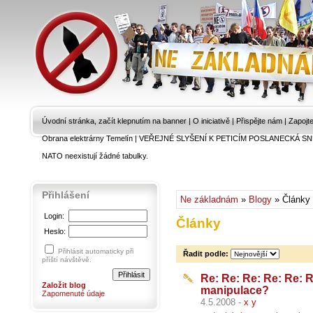
Úvodní stránka, začít klepnutím na banner
|
O iniciativě
|
Přispějte nám
|
Zapojt
Obrana elektrárny Temelín
|
VEŘEJNÉ SLYŠENÍ K PETICÍM POSLANECKÁ SN
NATO neexistují žádné tabulky.
Přihlášení
Ne základnám
»
Blogy
» Články
Login:
Články
Heslo:
Přihlásit automaticky při
Řadit podle:
příští návštěvě.
Re: Re: Re: Re: Re: R
Založit blog
manipulace?
Zapomenuté údaje
4.5.2008 -
x y