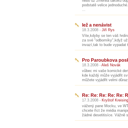
nebo už změnila taktiku od
podstatě velice jednoduché
...
lež a nenávist
18.3.2008 -
Jiří Rys
Víte,kdyby se ten váš hrdin
za své "odborníky",když už
invazí,tak to bude vypadat t
Pro Paroubkova pos
18.3.2008 -
Aleš Novák
vůbec mi vaše komické demo
kde každý může vyjádřit svů
můžete vyjádřit velmi důraz
Re: Re: Re: Re: Re: R
17.3.2008 -
Kryštof Kreisin
vážený pane Mocku, ve WTC
chcete říct že média manip
žádné desetitisíce. Vážně si