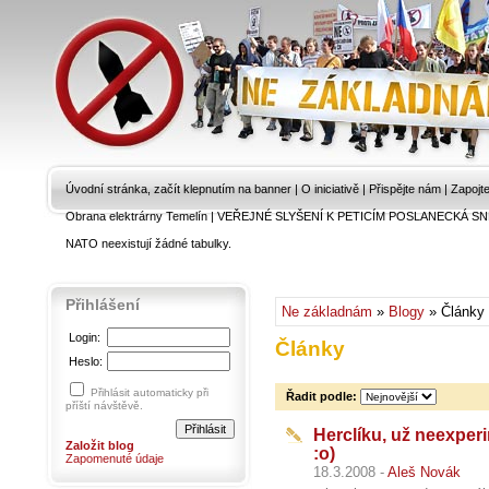
Úvodní stránka, začít klepnutím na banner
|
O iniciativě
|
Přispějte nám
|
Zapojt
Obrana elektrárny Temelín
|
VEŘEJNÉ SLYŠENÍ K PETICÍM POSLANECKÁ SN
NATO neexistují žádné tabulky.
Přihlášení
Ne základnám
»
Blogy
» Články
Login:
Články
Heslo:
Přihlásit automaticky při
Řadit podle:
příští návštěvě.
Herclíku, už neexper
Založit blog
:o)
Zapomenuté údaje
18.3.2008 -
Aleš Novák