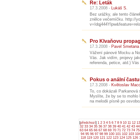
Re: Leták
17.3.2008 -
Lukáš S.
Bez urážky, ale tento článe
znělce večerníčku. http://
v=Idqj444Ylpw&feature=rela
Pro Klvaňovu propag
17.3.2008 -
Pavel Smetana
Vážení pánové Mocku a Nová
Vás. Jak vidím, projevy ja
referenda, petice, atd.) Vá
Pokus o anální čast
17.3.2008 -
Květoslav Mac
To, co dokázali Parkanová s
Myslíte, že by se to mohlo 
na melodii písně po osvobo
[
předchozí
]
1
2
3
4
5
6
7
8
9
10
11
12
1
32
33
34
35
36
37
38
39
40
41
42
43
44
63
64
65
66
67
68
69
70
71
72
73
74
75
94
95
96
97
98
99
100
101
102
103
10
118
119
120
121
122
123
124
125
126