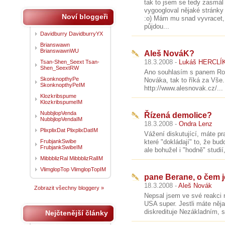
tak to jsem se tedy zasmál
vygoogloval nějaké stránky
Noví bloggeři
:o) Mám mu snad vyvracet, 
půjdou...
Davidburry DavidburryYX
Brianswawn
BrianswawnWU
Aleš NováK?
18.3.2008 -
Lukáš HERCLÍ
Tsan-Shen_Seext Tsan-
Shen_SeextRW
Ano souhlasím s panem Roth
SkonknopthyPe
Nováka, tak to říká za Vš
SkonknopthyPeIM
http://www.alesnovak.cz/...
Klozkribspume
KlozkribspumeIM
NubbjlopVenda
Řízená demolice?
NubbjlopVendaIM
18.3.2008 -
Ondra Lenz
PlixplixDat PlixplixDatIM
Vážení diskutující, máte pra
FrubjankSwibe
které "dokládají" to, že bu
FrubjankSwibeIM
ale bohužel i "hodně" studií
MibbblizRal MibbblizRalIM
VlimglopTop VlimglopTopIM
pane Berane, o čem j
18.3.2008 -
Aleš Novák
Zobrazit všechny bloggery »
Nepsal jsem ve své reakci 
USA super. Jestli máte něja
diskredituje Nezákladním, 
Nejčtenější články