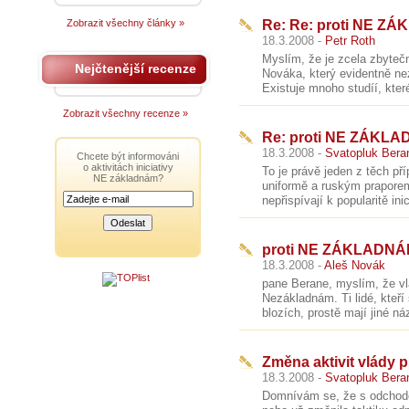
Zobrazit všechny články »
Re: Re: proti NE Z
18.3.2008 -
Petr Roth
Myslím, že je zcela zbyteč
Nejčtenější recenze
Nováka, který evidentně ne
Existuje mnoho studíí, kter
Zobrazit všechny recenze »
Re: proti NE ZÁKLA
18.3.2008 -
Svatopluk Bera
Chcete být informováni
o aktivitách iniciativy
To je právě jeden z těch př
NE základnám?
uniformě a ruským praporem.
nepřispívají k popularitě in
proti NE ZÁKLADNÁ
18.3.2008 -
Aleš Novák
pane Berane, myslím, že vl
Nezákladnám. Ti lidé, kteří
blozích, prostě mají jiné ná
Změna aktivit vlády
18.3.2008 -
Svatopluk Bera
Domnívám se, že s odchode