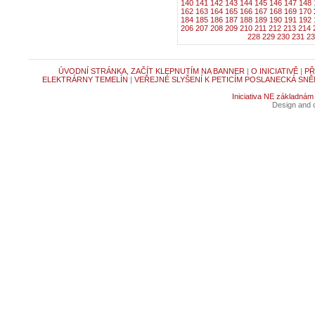
140
141
142
143
144
145
146
147
148
162
163
164
165
166
167
168
169
170
184
185
186
187
188
189
190
191
192
206
207
208
209
210
211
212
213
214
228
229
230
231
23
ÚVODNÍ STRÁNKA, ZAČÍT KLEPNUTÍM NA BANNER
|
O INICIATIVĚ
|
PŘ
ELEKTRÁRNY TEMELÍN
|
VEŘEJNÉ SLYŠENÍ K PETICÍM POSLANECKÁ SNĚ
Iniciativa NE základnám
Design and c