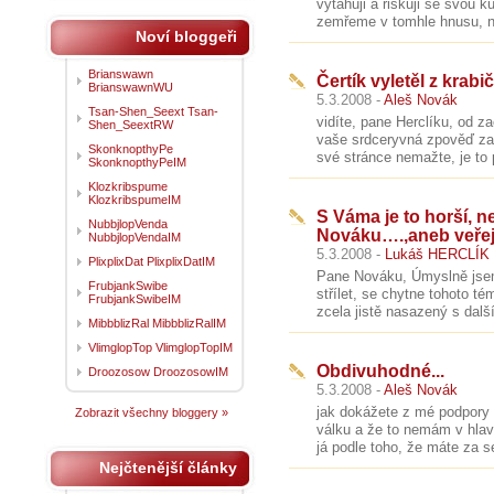
vytahuji a riskuji se svou k
zemřeme v tomhle hnusu, neb
Noví bloggeři
Brianswawn
Čertík vyletěl z krabič
BrianswawnWU
5.3.2008 -
Aleš Novák
Tsan-Shen_Seext Tsan-
vidíte, pane Herclíku, od za
Shen_SeextRW
vaše srdceryvná zpověď zasl
SkonknopthyPe
své stránce nemažte, je to 
SkonknopthyPeIM
Klozkribspume
KlozkribspumeIM
S Váma je to horší, 
NubbjlopVenda
Nováku….,aneb veřej
NubbjlopVendaIM
5.3.2008 -
Lukáš HERCLÍK
PlixplixDat PlixplixDatIM
Pane Nováku, Úmyslně jsem
FrubjankSwibe
střílet, se chytne tohoto té
FrubjankSwibeIM
zcela jistě nasazený s další
MibbblizRal MibbblizRalIM
VlimglopTop VlimglopTopIM
Obdivuhodné...
Droozosow DroozosowIM
5.3.2008 -
Aleš Novák
jak dokážete z mé podpory r
Zobrazit všechny bloggery »
válku a že to nemám v hlavě
já podle toho, že máte za s
Nejčtenější články