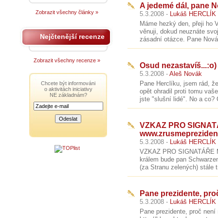
A jedemé dál, pane 
Zobrazit všechny články »
5.3.2008 -
Lukáš HERCLÍK
Máme hezký den, přeji ho 
věnuji, dokud neuznáte svo
Nejčtenější recenze
zásadní otázce. Pane Novák
Zobrazit všechny recenze »
Osud nezastavíš...:o)
5.3.2008 -
Aleš Novák
Pane Herclíku, jsem rád, že
Chcete být informováni
o aktivitách iniciativy
opět ohradil proti tomu vaš
NE základnám?
jste "slušní lidé". No a co?
VZKAZ PRO SIGNA
www.zrusmepreziden
5.3.2008 -
Lukáš HERCLÍK
VZKAZ PRO SIGNATÁŘE M
králem bude pan Schwarzen
(za Stranu zelených) stále t
Pane prezidente, proč
5.3.2008 -
Lukáš HERCLÍK
Pane prezidente, proč není 