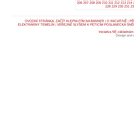
206
207
208
209
210
211
212
213
214
228
229
230
231
23
ÚVODNÍ STRÁNKA, ZAČÍT KLEPNUTÍM NA BANNER
|
O INICIATIVĚ
|
PŘ
ELEKTRÁRNY TEMELÍN
|
VEŘEJNÉ SLYŠENÍ K PETICÍM POSLANECKÁ SNĚ
Iniciativa NE základnám
Design and c