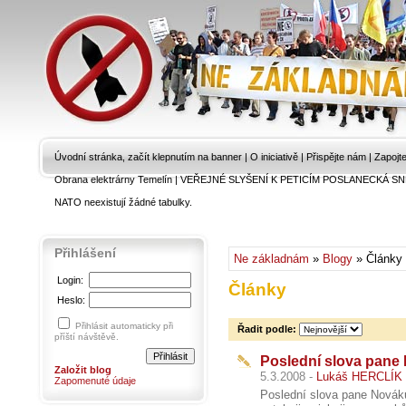
Úvodní stránka, začít klepnutím na banner
|
O iniciativě
|
Přispějte nám
|
Zapojt
Obrana elektrárny Temelín
|
VEŘEJNÉ SLYŠENÍ K PETICÍM POSLANECKÁ SN
NATO neexistují žádné tabulky.
Přihlášení
Ne základnám
»
Blogy
» Články
Login:
Články
Heslo:
Přihlásit automaticky při
Řadit podle:
příští návštěvě.
Poslední slova pane
Založit blog
5.3.2008 -
Lukáš HERCLÍK
Zapomenuté údaje
Poslední slova pane Nováku