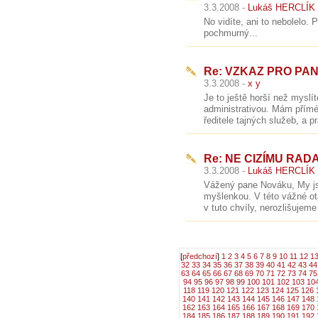
3.3.2008 -
Lukáš HERCLÍK
No vidíte, ani to nebolelo. 
pochmurný...
Re: VZKAZ PRO PA
3.3.2008 -
x y
Je to ještě horší než mysl
administrativou. Mám přímé 
ředitele tajných služeb, a pr
Re: NE CIZÍMU RADA
3.3.2008 -
Lukáš HERCLÍK
Vážený pane Nováku, My js
myšlenkou. V této vážné ot
v tuto chvíly, nerozlišuj
[
předchozí
]
1
2
3
4
5
6
7
8
9
10
11
12
1
32
33
34
35
36
37
38
39
40
41
42
43
44
63
64
65
66
67
68
69
70
71
72
73
74
75
94
95
96
97
98
99
100
101
102
103
10
118
119
120
121
122
123
124
125
126
140
141
142
143
144
145
146
147
148
162
163
164
165
166
167
168
169
170
184
185
186
187
188
189
190
191
192