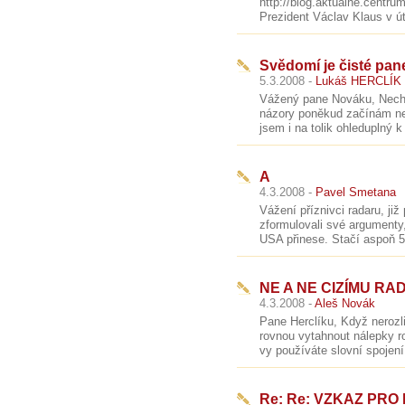
http://blog.aktualne.centru
Prezident Václav Klaus v út
Svědomí je čisté pa
5.3.2008 -
Lukáš HERCLÍK
Vážený pane Nováku, Nechci
názory poněkud začínám ne
jsem i na tolik ohleduplný k
A
4.3.2008 -
Pavel Smetana
Vážení příznivci radaru, ji
zformulovali své argumenty
USA přinese. Stačí aspoň 5 
NE A NE CIZÍMU RAD
4.3.2008 -
Aleš Novák
Pane Herclíku, Když nerozli
rovnou vytahnout nálepky r
vy používáte slovní spojení
Re: Re: VZKAZ PR