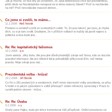
Jak je možné, že dva dny po oznámení, že Jana Bobošíková chce být prezidentkou,
ještě nikdo na Nezákladnám nenapsal na to téma oslavný článek? Proč to necháváte
na mě? Proč nesvoláváte masové demon...
Co jsme si zvolili, to máme...
11.2.2008 -
Aleš Novák
Poslanci a senátoři vzešli ze svobodných voleb. To, že jsou takoví, jací jsou, je chyba
těch, co si je tam zvolili. Doufejme, že v příštích volbách to každý dá jasně najevo a
politická scéna bude jiná...
Re: Re: kapitalistický fašismus
10.2.2008 -
q a
Jsem ateista...díky bohu. Ale jsou jiné důvěryhodnější zdroje než Nova, kde se dozvíte
pravdivé informace. Ale pro některé lidi je pohodlnější přikyvovat lžím, než hledat
pravdu. Moje zdroje jsou náz...
Prezidentská volba - hrůza!
10.2.2008 -
Jiří Bezák
Co říci o 281 poslancích a senátorech, kteří místo slavnostní volby prezidenta, se přou
5 hodin o to jakým způsobem k volbě přistoupí? Jeden německý zpravodaj v Praze to
vystihl jedním slovem - hrůza...
Re: Re: Úvaha
9.2.2008 -
x y
Drahý pane Hájku, budu jen lehce komentovat Váš příspěvek. Oběti komunismu viz