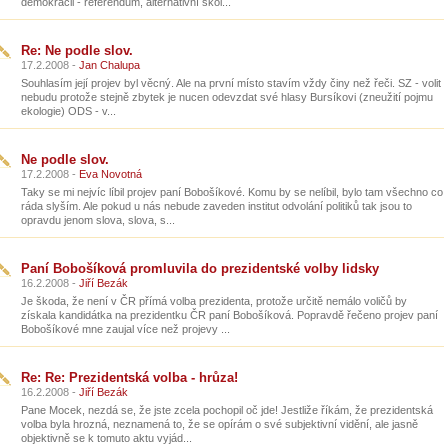
demokracii - referendum, alternativní škol...
Re: Ne podle slov.
17.2.2008 -
Jan Chalupa
Souhlasím její projev byl věcný. Ale na první místo stavím vždy činy než řeči. SZ - volit
nebudu protože stejně zbytek je nucen odevzdat své hlasy Bursíkovi (zneužití pojmu
ekologie) ODS - v...
Ne podle slov.
17.2.2008 -
Eva Novotná
Taky se mi nejvíc líbil projev paní Bobošíkové. Komu by se nelíbil, bylo tam všechno co
ráda slyším. Ale pokud u nás nebude zaveden institut odvolání politiků tak jsou to
opravdu jenom slova, slova, s...
Paní Bobošíková promluvila do prezidentské volby lidsky
16.2.2008 -
Jiří Bezák
Je škoda, že není v ČR přímá volba prezidenta, protože určitě nemálo voličů by
získala kandidátka na prezidentku ČR paní Bobošíková. Popravdě řečeno projev paní
Bobošíkové mne zaujal více než projevy ...
Re: Re: Prezidentská volba - hrůza!
16.2.2008 -
Jiří Bezák
Pane Mocek, nezdá se, že jste zcela pochopil oč jde! Jestliže říkám, že prezidentská
volba byla hrozná, neznamená to, že se opírám o své subjektivní vidění, ale jasně
objektivně se k tomuto aktu vyjád...