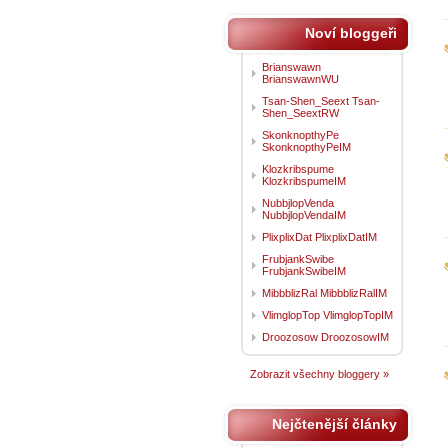
Noví bloggeři
Brianswawn
BrianswawnWU
Tsan-Shen_Seext Tsan-
Shen_SeextRW
SkonknopthyPe
SkonknopthyPeIM
Klozkribspume
KlozkribspumeIM
NubbjlopVenda
NubbjlopVendaIM
PlixplixDat PlixplixDatIM
FrubjankSwibe
FrubjankSwibeIM
MibbblizRal MibbblizRalIM
VlimglopTop VlimglopTopIM
Droozosow DroozosowIM
Zobrazit všechny bloggery »
Nejčtenější články