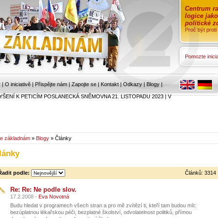
Centrum ra
logice jak
politické 
Proč být prot
Pomozte inicia
r
|
O iniciativě
|
Přispějte nám
|
Zapojte se
|
Kontakt
|
Odkazy
|
Blogy
|
YŠENÍ K PETICÍM POSLANECKÁ SNĚMOVNA 21. LISTOPADU 2023
|
V
e základnám
»
Blogy
» Články
lánky
Řadit podle:
Článků: 3314
Re: Re: Ne podle slov.
17.2.2008 -
Eva Novotná
Budu hledat v programech všech stran a pro mě zvítězí ti, kteří tam budou mít:
bezúplatnou lékařskou péči, bezplatné školství, odvolatelnost politiků, přímou