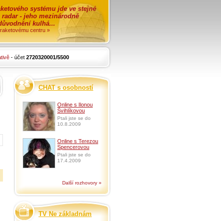
ketového systému jde ve stejné
o radar - jeho mezinárodně
zdůvodnění kulhá...
i raketovému centru »
tivě
- účet
2720320001/5500
CHAT s osobností
Online s Ilonou
Švihlíkovou
Ptali jste se do
10.8.2009
Online s Terezou
Spencerovou
Ptali jste se do
17.4.2009
Další rozhovory »
TV Ne základnám