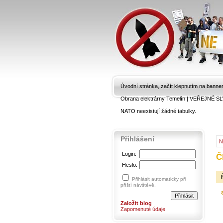
Úvodní stránka, začít klepnutím na banne
Obrana elektrárny Temelín
|
VEŘEJNÉ SL
NATO neexistují žádné tabulky.
Přihlášení
N
Login:
Č
Heslo:
Přihlásit automaticky při
příští návštěvě.
Založit blog
Zapomenuté údaje