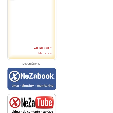
Zobrazit větší »
Další videa »
Doporučujeme: