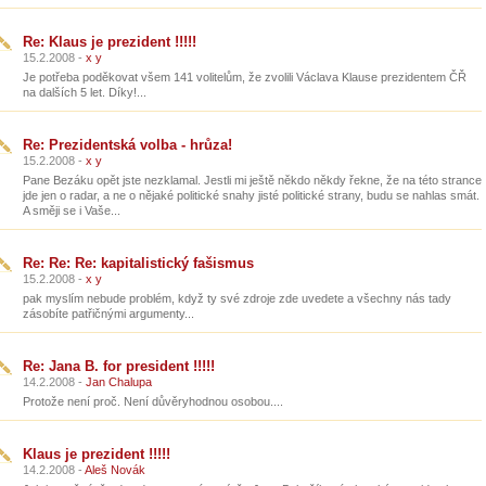
Re: Klaus je prezident !!!!!
15.2.2008 -
x y
Je potřeba poděkovat všem 141 volitelům, že zvolili Václava Klause prezidentem ČŘ
na dalších 5 let. Díky!...
Re: Prezidentská volba - hrůza!
15.2.2008 -
x y
Pane Bezáku opět jste nezklamal. Jestli mi ještě někdo někdy řekne, že na této strance
jde jen o radar, a ne o nějaké politické snahy jisté politické strany, budu se nahlas smát.
A směji se i Vaše...
Re: Re: Re: kapitalistický fašismus
15.2.2008 -
x y
pak myslím nebude problém, když ty své zdroje zde uvedete a všechny nás tady
zásobíte patřičnými argumenty...
Re: Jana B. for president !!!!!
14.2.2008 -
Jan Chalupa
Protože není proč. Není důvěryhodnou osobou....
Klaus je prezident !!!!!
14.2.2008 -
Aleš Novák