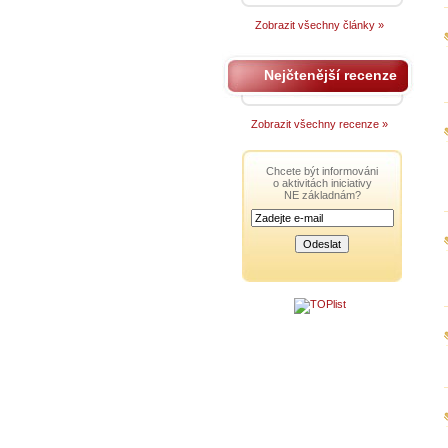
Zobrazit všechny články »
Nejčtenější recenze
Zobrazit všechny recenze »
Chcete být informováni
o aktivitách iniciativy
NE základnám?