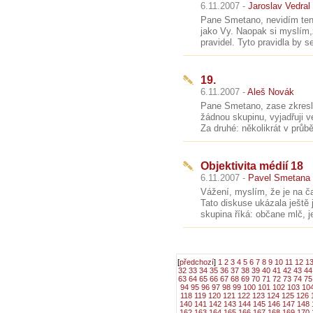
6.11.2007 -
Jaroslav Vedral
Pane Smetano, nevidím ten 
jako Vy. Naopak si myslím,
pravidel. Tyto pravidla by s
19.
6.11.2007 -
Aleš Novák
Pane Smetano, zase zkreslu
žádnou skupinu, vyjadřuji 
Za druhé: několikrát v průb
Objektivita médií 18
6.11.2007 -
Pavel Smetana
Vážení, myslím, že je na ča
Tato diskuse ukázala ještě 
skupina říká: občane mlč, j
[
předchozí
]
1
2
3
4
5
6
7
8
9
10
11
12
1
32
33
34
35
36
37
38
39
40
41
42
43
44
63
64
65
66
67
68
69
70
71
72
73
74
75
94
95
96
97
98
99
100
101
102
103
10
118
119
120
121
122
123
124
125
126
140
141
142
143
144
145
146
147
148
162
163
164
165
166
167
168
169
170