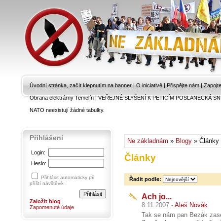
Úvodní stránka, začít klepnutím na banner
|
O iniciativě
|
Přispějte nám
|
Zapojt
Obrana elektrárny Temelín
|
VEŘEJNÉ SLYŠENÍ K PETICÍM POSLANECKÁ SN
NATO neexistují žádné tabulky.
Přihlášení
Ne základnám
»
Blogy
» Články
Login:
Články
Heslo:
Přihlásit automaticky při
Řadit podle:
příští návštěvě.
Ach jo...
Založit blog
8.11.2007 -
Aleš Novák
Zapomenuté údaje
Tak se nám pan Bezák zase