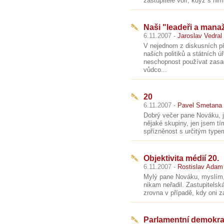
zastupitele volí, když s ni
Naši "leadeři a manaž
6.11.2007 -
Jaroslav Vedral
V nejednom z diskusních př
našich politiků a státních ú
neschopnost používat zasad
vůdco...
20
6.11.2007 -
Pavel Smetana
Dobrý večer pane Nováku, j
nějaké skupiny, jen jsem tím
spřízněnost s určitým typem
Objektivita médií 20.
6.11.2007 -
Rostislav Adam
Mylý pane Nováku, myslím,
nikam neřadil. Zastupitelsk
zrovna v případě, kdy oni z
Parlamentní demokra