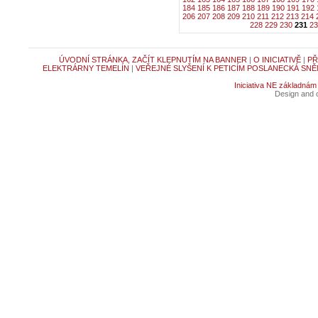
184
185
186
187
188
189
190
191
192
206
207
208
209
210
211
212
213
214
228
229
230
231
23
ÚVODNÍ STRÁNKA, ZAČÍT KLEPNUTÍM NA BANNER
|
O INICIATIVĚ
|
PŘ
ELEKTRÁRNY TEMELÍN
|
VEŘEJNÉ SLYŠENÍ K PETICÍM POSLANECKÁ SNĚ
Iniciativa NE základnám
Design and c