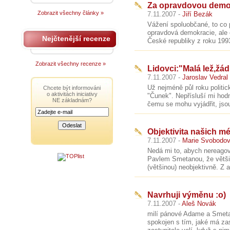
Za opravdovou demok
Zobrazit všechny články »
7.11.2007 -
Jiří Bezák
Vážení spoluobčané, to co 
opravdová demokracie, ale
Nejčtenější recenze
České republiky z roku 1993
Zobrazit všechny recenze »
Lidovci:"Malá lež,žád
7.11.2007 -
Jaroslav Vedral
Už nejméně půl roku politic
Chcete být informováni
o aktivitách iniciativy
"Čunek". Nepřísluší mi hodn
NE základnám?
čemu se mohu vyjádřit, jsou
Objektivita našich mé
7.11.2007 -
Marie Svobodo
Nedá mi to, abych nereagov
Pavlem Smetanou, že většin
(většinou) neobjektivně. Z 
Navrhuji výměnu :o)
7.11.2007 -
Aleš Novák
milí pánové Adame a Smetan
spokojen s tím, jaké má zas