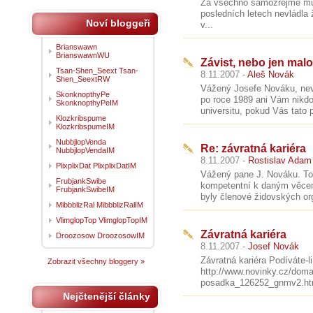
Za všechno samozřejmě můž
posledních letech nevládla 
Noví bloggeři
v...
Brianswawn
BrianswawnWU
Závist, nebo jen malo
Tsan-Shen_Seext Tsan-
8.11.2007 -
Aleš Novák
Shen_SeextRW
Vážený Josefe Nováku, nev
SkonknopthyPe
po roce 1989 ani Vám nikdo
SkonknopthyPeIM
universitu, pokud Vás tato př
Klozkribspume
KlozkribspumeIM
NubbjlopVenda
Re: závratná kariéra
NubbjlopVendaIM
8.11.2007 -
Rostislav Adam
PlixplixDat PlixplixDatIM
Vážený pane J. Nováku. To,
FrubjankSwibe
kompetentní k daným věcem.
FrubjankSwibeIM
byly členové židovských org
MibbblizRal MibbblizRalIM
VlimglopTop VlimglopTopIM
Závratná kariéra
Droozosow DroozosowIM
8.11.2007 -
Josef Novák
Závratná kariéra Podíváte-l
Zobrazit všechny bloggery »
http://www.novinky.cz/doma
posadka_126252_gnmv2.html
Nejčtenější články