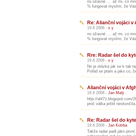
no úžasné .... až mi, co m
% fungovat myslím, že Vás 
Re: Alianční vojáci v
19.8.2008 -
x y
no úžasné .... až mi, co m
% fungovat myslím, že Vás 
Rre: Radar šel do ky
19.8.2008 -
x y
No je otázka jak se k tak ta
Pořád se ptám a jako co, že 
Alianční vojáci v Afg
19.8.2008 -
Jan Malý .
http://ahl71.blogspot.com/2
proč válka ještě neskončila.
Re: Radar šel do kyt
19.8.2008 -
Jan Kotrba
Takže radar padl jako první