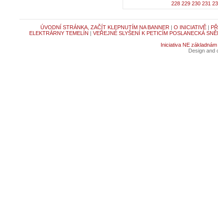
228
229
230
231
23
ÚVODNÍ STRÁNKA, ZAČÍT KLEPNUTÍM NA BANNER
|
O INICIATIVĚ
|
PŘ
ELEKTRÁRNY TEMELÍN
|
VEŘEJNÉ SLYŠENÍ K PETICÍM POSLANECKÁ SNĚ
Iniciativa NE základnám
Design and c