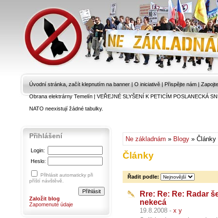
Úvodní stránka, začít klepnutím na banner
|
O iniciativě
|
Přispějte nám
|
Zapojt
Obrana elektrárny Temelín
|
VEŘEJNÉ SLYŠENÍ K PETICÍM POSLANECKÁ SN
NATO neexistují žádné tabulky.
Přihlášení
Ne základnám
»
Blogy
» Články
Login:
Články
Heslo:
Přihlásit automaticky při
Řadit podle:
příští návštěvě.
Rre: Re: Re: Radar š
Založit blog
nekecá
Zapomenuté údaje
19.8.2008 -
x y