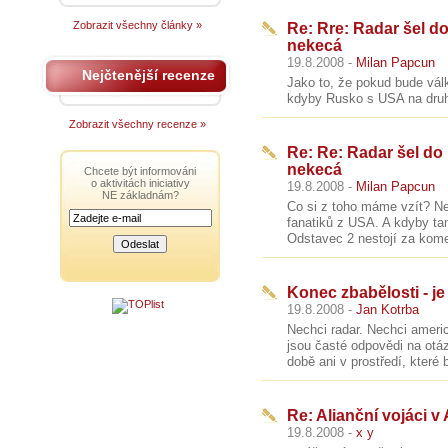
Zobrazit všechny články »
Re: Rre: Radar šel d
nekecá
19.8.2008 -
Milan Papcun
Nejčtenější recenze
Jako to, že pokud bude vál
kdyby Rusko s USA na druhý
Zobrazit všechny recenze »
Re: Re: Radar šel do
nekecá
Chcete být informováni
o aktivitách iniciativy
19.8.2008 -
Milan Papcun
NE základnám?
Co si z toho máme vzít? N
fanatiků z USA. A kdyby tam
Odstavec 2 nestojí za kome
Konec zbabělosti - je 
19.8.2008 -
Jan Kotrba
Nechci radar. Nechci americk
jsou časté odpovědi na otá
době ani v prostředí, které
Re: Alianční vojáci v
19.8.2008 -
x y