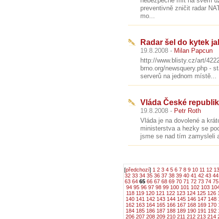
nebezpečné mít na svém úz
preventivně zničit radar NA
mo...
Radar šel do kytek j
19.8.2008 -
Milan Papcun
http://www.blisty.cz/art/4
brno.org/newsquery.php - s
serverů na jednom místě...
Vláda České republi
19.8.2008 -
Petr Roth
Vláda je na dovolené a krát
ministerstva a hezky se poc
jsme se nad tím zamysleli a
[
předchozí
]
1
2
3
4
5
6
7
8
9
10
11
12
1
32
33
34
35
36
37
38
39
40
41
42
43
44
63
64
65
66
67
68
69
70
71
72
73
74
75
94
95
96
97
98
99
100
101
102
103
10
118
119
120
121
122
123
124
125
126
140
141
142
143
144
145
146
147
148
162
163
164
165
166
167
168
169
170
184
185
186
187
188
189
190
191
192
206
207
208
209
210
211
212
213
214