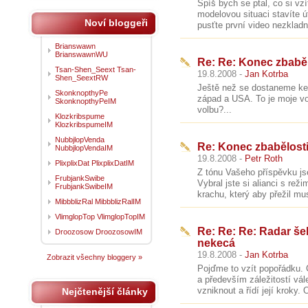
Spíš bych se ptal, co si v
modelovou situaci stavíte ú
Noví bloggeři
pusťte první video nezklad
Brianswawn
BrianswawnWU
Re: Re: Konec zbabělos
Tsan-Shen_Seext Tsan-
19.8.2008 -
Jan Kotrba
Shen_SeextRW
Ještě než se dostaneme ke
SkonknopthyPe
západ a USA. To je moje vol
SkonknopthyPeIM
volbu?...
Klozkribspume
KlozkribspumeIM
NubbjlopVenda
Re: Konec zbabělosti -
NubbjlopVendaIM
19.8.2008 -
Petr Roth
PlixplixDat PlixplixDatIM
Z tónu Vašeho příspěvku js
FrubjankSwibe
Vybral jste si alianci s re
FrubjankSwibeIM
krachu, který aby přežil mu
MibbblizRal MibbblizRalIM
VlimglopTop VlimglopTopIM
Re: Re: Re: Radar še
Droozosow DroozosowIM
nekecá
19.8.2008 -
Jan Kotrba
Zobrazit všechny bloggery »
Pojďme to vzít popořádku. 
a především záležitostí vál
vzniknout a řídí její krok
Nejčtenější články