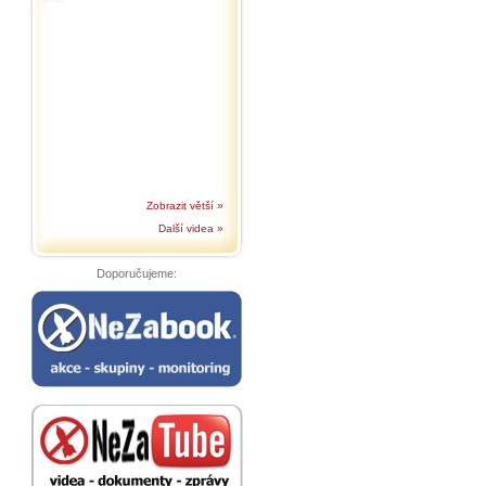
Zobrazit větší »
Další videa »
Doporučujeme: