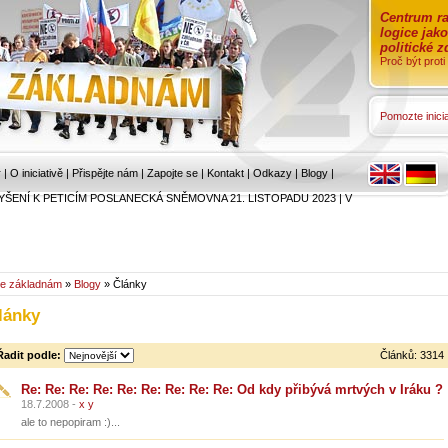
Centrum ra
logice jak
politické 
Proč být prot
Pomozte inicia
r
|
O iniciativě
|
Přispějte nám
|
Zapojte se
|
Kontakt
|
Odkazy
|
Blogy
|
YŠENÍ K PETICÍM POSLANECKÁ SNĚMOVNA 21. LISTOPADU 2023
|
V
e základnám
»
Blogy
» Články
lánky
Řadit podle:
Článků: 3314
Re: Re: Re: Re: Re: Re: Re: Re: Re: Od kdy přibývá mrtvých v Iráku ?
18.7.2008 -
x y
ale to nepopiram :)...