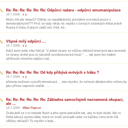
Re: Re: Re: Re: Re: Re: Odpůrci radaru - odpůrci emomanipulace
18.7.2008 -
x y
Mužu mít pár dotazů? Odkdy se republikánský prezident srovnává pouze s
demokratickými??? Proč se tady nikdy nic nepíše o černých stránkách třeba právě
Ruska či Íránu či jiných států než USA, kd...
Vtipné milý odpůrci ...
18.7.2008 -
x y
Když jsem tuhle větu řekl já: "Z jedné strany se můžou některá hnutí jevit jako teroristé,
ze strany druhé jsou to národně osvobozenecká hnutí." ..... tak jsem byl málem
ukřižován místními odpůrci rad...
Re: Re: Re: Re: Re: Od kdy přibývá mrtvých v Iráku ?
18.7.2008 -
x y
přinesla možnost vytvořit demokracii .... btw myslím, že strhnutí diktátorsého režimu by
jako přínos naprosto stačilo ......
Re: Re: Re: Re: Re: Re: Základna samozřejmě neznamená okupaci,
ale ...
18.7.2008 -
Milan Papcun
Zcela jistě se o to nebude Bush a jeho parta pokoušet tak, aby to bylo okaté. Ale co
třeba takový postoj vlády, která se snaží prosadit radar za každou cenu proti vůli
většiny občanů? To myslím o leda...