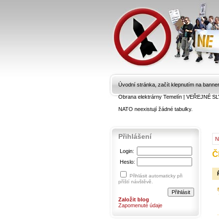
Úvodní stránka, začít klepnutím na banne
Obrana elektrárny Temelín
|
VEŘEJNÉ SL
NATO neexistují žádné tabulky.
Přihlášení
N
Login:
Č
Heslo:
Přihlásit automaticky při
příští návštěvě.
Založit blog
Zapomenuté údaje