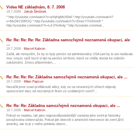
Videa NE základnám, 8. 7. 2008
18.7.2008 -
Jakub Šimůnek
* http://youtube.com/watch?v=qYqHgMcN0tA * http://youtube.com/watch?
v=MxDlrCI0ROQ * http://youtube.com/watch?v=DnecY7mXmm8 *
http://youtube.com/watch?v=Ld-0Yu4ivlg * http://youtube.com/wat...
Re: Re: Re: Re: Re: Základna samozřejmě neznamená okupaci, ale
...
18.7.2008 -
Marcel Kabron
Zažili, ale nemyslím, že by to byly peníze od administrativy USA (ani by to asi nedávalo
moc smysl, spíš bych si tipl na peníze od firem, které se chtěly dostat ke státním
zakázkám). Znovu připomínám,...
Re: Re: Re: Re: Základna samozřejmě neznamená okupaci, ale ...
18.7.2008 -
Milan Papcun
Nezažili jsme snad profláknuté aféry, kdy se na stranických účtech objevily
sponzorské dary od neznámých firem ze vzdálených zemí?...
Re: Re: Re: Základna samozřejmě neznamená okupaci, ale ...
18.7.2008 -
Marcel Kabron
Pokud se nepletu, tak jako nejpravděpodobnější varianta jeho smrti je historiky
považována sebevražda. Pokud jde obecně o americké intervence do zemí jižní
ameriky, tak to je z mého pohledu obecn...