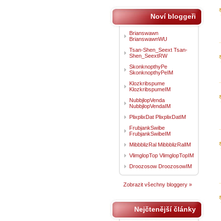
Noví bloggeři
Brianswawn
BrianswawnWU
Tsan-Shen_Seext Tsan-
Shen_SeextRW
SkonknopthyPe
SkonknopthyPeIM
Klozkribspume
KlozkribspumeIM
NubbjlopVenda
NubbjlopVendaIM
PlixplixDat PlixplixDatIM
FrubjankSwibe
FrubjankSwibeIM
MibbblizRal MibbblizRalIM
VlimglopTop VlimglopTopIM
Droozosow DroozosowIM
Zobrazit všechny bloggery »
Nejčtenější články