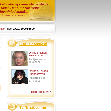
ketového systému jde ve stejné
o radar - jeho mezinárodně
zdůvodnění kulhá...
i raketovému centru »
tivě
- účet
2720320001/5500
CHAT s osobností
Online s Ilonou
Švihlíkovou
Ptali jste se do
10.8.2009
Online s Terezou
Spencerovou
Ptali jste se do
17.4.2009
Další rozhovory »
TV Ne základnám