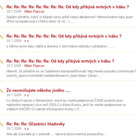
Re: Re: Re: Re: Re: Re: Re: Re: Od kdy přibývá mrtvých v Iráku ?
18.7.2008 -
Milan Papcun
Sadám předtím, když si třepali rukou ještě nebyl diktátorem? Mimochodem taky jsem
dříve sympatizoval s USA a dnes už ne :-)....
Re: Re: Re: Re: Re: Re: Re: Od kdy přibývá mrtvých v Iráku ?
18.7.2008 -
x y
s Němci jsme taky válčili a dneska s nimi máme dohodu o přátelství .......
Re: Re: Re: Re: Re: Re: Od kdy přibývá mrtvých v Iráku ?
18.7.2008 -
Milan Papcun
Hlavně, že předtím se se Sadámem kamarádíčkovali: http://www.youtube.com/results?
search_query=rumsfeld+saddam&search_type=&aq=-1&oq=...
Že nezmiňujete někoho jiného ....
18.7.2008 -
x y
Co třeba Francie s Nemeckem, které by mohli podporovat ČSSD protože jsou
nakloněni integraci více než ODS Co třeba Rusko, jenž by mohlo podporovat ve
volbách KSČM? Co takhle křesťanské kruhy v P...
Re: Re: Re: Účastníci hladovky
18.7.2008 -
x y
Aha ale Zaorálek je v pohodě .... taková bezvznamná postavička...