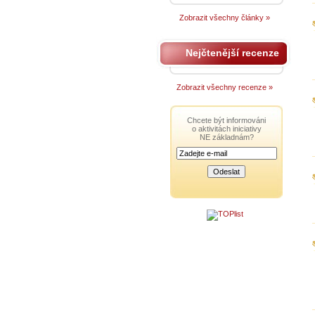
Zobrazit všechny články »
Nejčtenější recenze
Zobrazit všechny recenze »
Chcete být informováni
o aktivitách iniciativy
NE základnám?