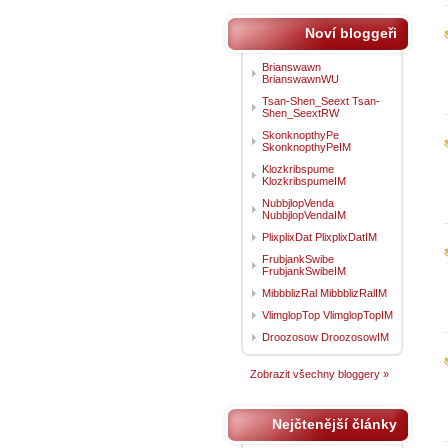
Noví bloggeři
Brianswawn
BrianswawnWU
Tsan-Shen_Seext Tsan-
Shen_SeextRW
SkonknopthyPe
SkonknopthyPeIM
Klozkribspume
KlozkribspumeIM
NubbjlopVenda
NubbjlopVendaIM
PlixplixDat PlixplixDatIM
FrubjankSwibe
FrubjankSwibeIM
MibbblizRal MibbblizRalIM
VlimglopTop VlimglopTopIM
Droozosow DroozosowIM
Zobrazit všechny bloggery »
Nejčtenější články