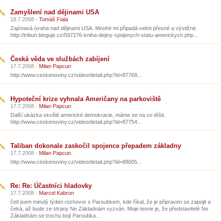
Zamyšlení nad dějinami USA
18.7.2008 -
Tomáš Fiala
Zajímavá úvaha nad dějinami USA. Mnohé mi připadá velmi přesné a výstižné.
http://tribun.bloguje.cz/597276-kniha-dejiny-spojenych-statu-americkych.php...
Česká věda ve službách zabíjení
17.7.2008 -
Milan Papcun
http://www.ceskenoviny.cz/video/detail.php?id=87768...
Hypoteční krize vyhnala Američany na parkoviště
17.7.2008 -
Milan Papcun
Další ukázka skvělé americké demokracie, máme se na co těšit.
http://www.ceskenoviny.cz/video/detail.php?id=87754...
Taliban dokonale zaskočil spojence přepadem základny
17.7.2008 -
Milan Papcun
http://www.ceskenoviny.cz/video/detail.php?id=88005...
Re: Re: Účastníci hladovky
17.7.2008 -
Marcel Kabron
četl jsem minulý týden rozhovor s Paroubkem, kde říkal, že je připraven se zapojit a
čeká, až bude ze strany Ne Základnám vyzván. Moje teorie je, že představitelé Ne
Základnám se trochu bojí Paroubka...