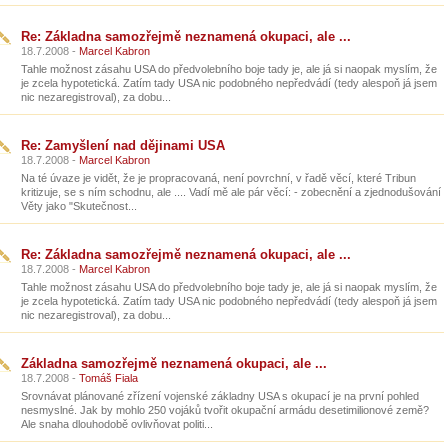
Re: Základna samozřejmě neznamená okupaci, ale ...
18.7.2008 -
Marcel Kabron
Tahle možnost zásahu USA do předvolebního boje tady je, ale já si naopak myslím, že
je zcela hypotetická. Zatím tady USA nic podobného nepředvádí (tedy alespoň já jsem
nic nezaregistroval), za dobu...
Re: Zamyšlení nad dějinami USA
18.7.2008 -
Marcel Kabron
Na té úvaze je vidět, že je propracovaná, není povrchní, v řadě věcí, které Tribun
kritizuje, se s ním schodnu, ale .... Vadí mě ale pár věcí: - zobecnění a zjednodušování
Věty jako "Skutečnost...
Re: Základna samozřejmě neznamená okupaci, ale ...
18.7.2008 -
Marcel Kabron
Tahle možnost zásahu USA do předvolebního boje tady je, ale já si naopak myslím, že
je zcela hypotetická. Zatím tady USA nic podobného nepředvádí (tedy alespoň já jsem
nic nezaregistroval), za dobu...
Základna samozřejmě neznamená okupaci, ale ...
18.7.2008 -
Tomáš Fiala
Srovnávat plánované zřízení vojenské základny USA s okupací je na první pohled
nesmyslné. Jak by mohlo 250 vojáků tvořit okupační armádu desetimilionové země?
Ale snaha dlouhodobě ovlivňovat politi...