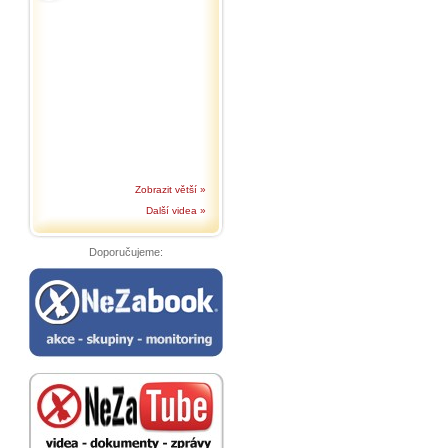
Zobrazit větší »
Další videa »
Doporučujeme: