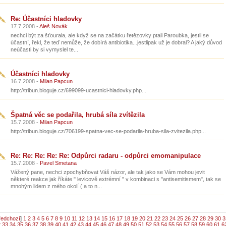
Re: Účastníci hladovky
17.7.2008 -
Aleš Novák
nechci být za šťourala, ale když se na začátku řetězovky ptali Paroubka, jestli se
účastní, řekl, že teď nemůže, že dobírá antibiotika...jestlipak už je dobral? A jaký důvod
neúčasti by si vymyslel te...
Účastníci hladovky
16.7.2008 -
Milan Papcun
http://tribun.bloguje.cz/699099-ucastnici-hladovky.php...
Špatná věc se podařila, hrubá síla zvítězila
15.7.2008 -
Milan Papcun
http://tribun.bloguje.cz/706199-spatna-vec-se-podarila-hruba-sila-zvitezila.php...
Re: Re: Re: Re: Re: Odpůrci radaru - odpůrci emomanipulace
15.7.2008 -
Pavel Smetana
Vážený pane, nechci zpochybňovat Váš názor, ale tak jako se Vám mohou jevit
některé reakce jak říkáte " levicově extrémní " v kombinaci s "antisemitismem", tak se
mnohým lidem z mého okolí ( a to n...
ředchozí
]
1
2
3
4
5
6
7
8
9
10
11
12
13
14
15
16
17
18
19
20
21
22
23
24
25
26
27
28
29
30
3
2
33
34
35
36
37
38
39
40
41
42
43
44
45
46
47
48
49
50
51
52
53
54
55
56
57
58
59
60
61
6