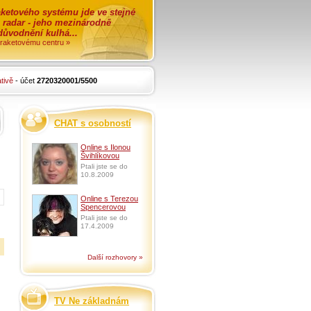
ketového systému jde ve stejné
o radar - jeho mezinárodně
zdůvodnění kulhá...
i raketovému centru »
tivě
- účet
2720320001/5500
CHAT s osobností
Online s Ilonou
Švihlíkovou
Ptali jste se do
10.8.2009
Online s Terezou
Spencerovou
Ptali jste se do
17.4.2009
Další rozhovory »
TV Ne základnám