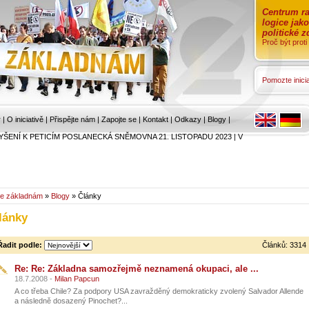
Centrum ra
logice jak
politické 
Proč být prot
Pomozte inicia
r
|
O iniciativě
|
Přispějte nám
|
Zapojte se
|
Kontakt
|
Odkazy
|
Blogy
|
YŠENÍ K PETICÍM POSLANECKÁ SNĚMOVNA 21. LISTOPADU 2023
|
V
e základnám
»
Blogy
» Články
lánky
Řadit podle:
Článků: 3314
Re: Re: Základna samozřejmě neznamená okupaci, ale ...
18.7.2008 -
Milan Papcun
A co třeba Chile? Za podpory USA zavražděný demokraticky zvolený Salvador Allende
a následně dosazený Pinochet?...