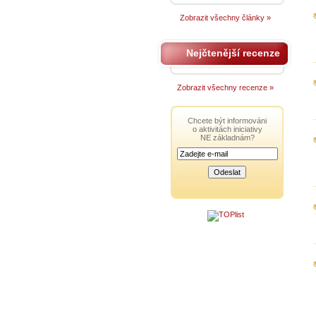
Zobrazit všechny články »
Nejčtenější recenze
Zobrazit všechny recenze »
Chcete být informováni
o aktivitách iniciativy
NE základnám?