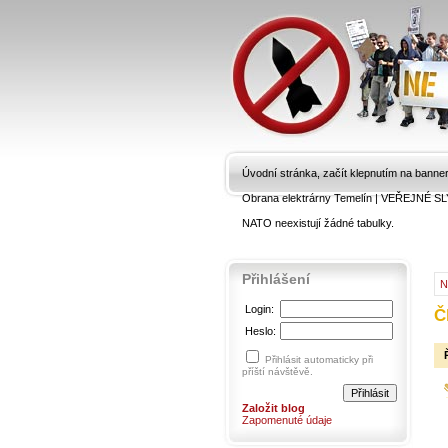
Úvodní stránka, začít klepnutím na banne
Obrana elektrárny Temelín
|
VEŘEJNÉ SL
NATO neexistují žádné tabulky.
Přihlášení
N
Login:
Č
Heslo:
Přihlásit automaticky při
příští návštěvě.
Založit blog
Zapomenuté údaje