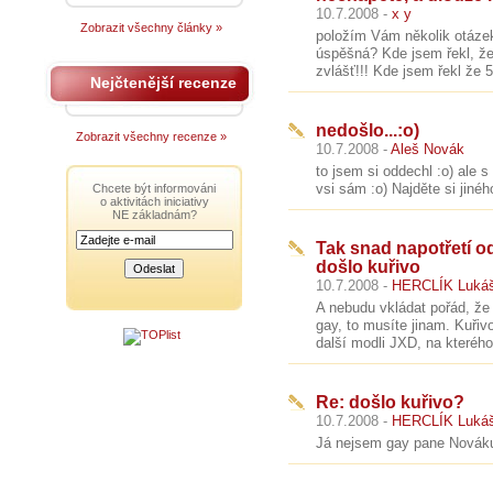
10.7.2008 -
x y
Zobrazit všechny články »
položím Vám několik otázek
úspěšná? Kde jsem řekl, že
zvlášť!!! Kde jsem řekl že 
Nejčtenější recenze
nedošlo...:o)
Zobrazit všechny recenze »
10.7.2008 -
Aleš Novák
to jsem si oddechl :o) ale 
vsi sám :o) Najděte si jiného
Chcete být informováni
o aktivitách iniciativy
NE základnám?
Tak snad napotřetí o
došlo kuřivo
10.7.2008 -
HERCLÍK Luká
A nebudu vkládat pořád, že
gay, to musíte jinam. Kuři
další modli JXD, na kterého
Re: došlo kuřivo?
10.7.2008 -
HERCLÍK Luká
Já nejsem gay pane Nováku. 