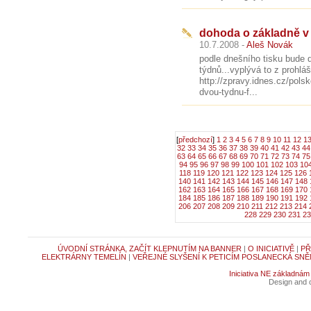
dohoda o základně v 
10.7.2008 -
Aleš Novák
podle dnešního tisku bude
týdnů...vyplývá to z prohlá
http://zpravy.idnes.cz/pols
dvou-tydnu-f...
[
předchozí
]
1
2
3
4
5
6
7
8
9
10
11
12
1
32
33
34
35
36
37
38
39
40
41
42
43
44
63
64
65
66
67
68
69
70
71
72
73
74
75
94
95
96
97
98
99
100
101
102
103
10
118
119
120
121
122
123
124
125
126
140
141
142
143
144
145
146
147
148
162
163
164
165
166
167
168
169
170
184
185
186
187
188
189
190
191
192
206
207
208
209
210
211
212
213
214
228
229
230
231
23
ÚVODNÍ STRÁNKA, ZAČÍT KLEPNUTÍM NA BANNER
|
O INICIATIVĚ
|
PŘ
ELEKTRÁRNY TEMELÍN
|
VEŘEJNÉ SLYŠENÍ K PETICÍM POSLANECKÁ SNĚ
Iniciativa NE základnám
Design and c