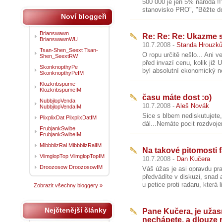
500 000 je jen 5% národa !!"
stanovisko PRO", "Běžte do p
Noví bloggeři
Brianswawn
Re: Re: Re: Ukazme s
BrianswawnWU
10.7.2008 -
Standa Hrouzk
Tsan-Shen_Seext Tsan-
O ropu určitě nešlo... Ani 
Shen_SeextRW
před invazí cenu, kolik již 
SkonknopthyPe
byl absolutní ekonomický ne
SkonknopthyPeIM
Klozkribspume
KlozkribspumeIM
času máte dost :o)
NubbjlopVenda
10.7.2008 -
Aleš Novák
NubbjlopVendaIM
Sice s blbem nediskutujete,
PlixplixDat PlixplixDatIM
dál...Nemáte pocit rozdvojen
FrubjankSwibe
FrubjankSwibeIM
MibbblizRal MibbblizRalIM
Na takové pitomosti 
VlimglopTop VlimglopTopIM
10.7.2008 -
Dan Kučera
Droozosow DroozosowIM
Váš úžas je asi opravdu pra
předvádíte v diskuzi, snad 
u petice proti radaru, která 
Zobrazit všechny bloggery »
Nejčtenější články
Pane Kučera, je užas
nechápete, a dlouze r