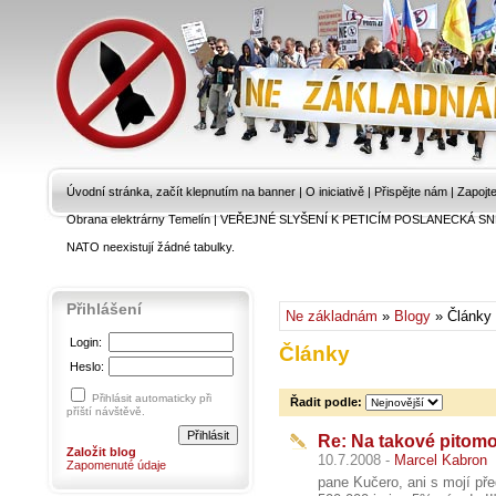
Úvodní stránka, začít klepnutím na banner
|
O iniciativě
|
Přispějte nám
|
Zapojt
Obrana elektrárny Temelín
|
VEŘEJNÉ SLYŠENÍ K PETICÍM POSLANECKÁ SN
NATO neexistují žádné tabulky.
Přihlášení
Ne základnám
»
Blogy
» Články
Login:
Články
Heslo:
Přihlásit automaticky při
Řadit podle:
příští návštěvě.
Re: Na takové pitomo
Založit blog
10.7.2008 -
Marcel Kabron
Zapomenuté údaje
pane Kučero, ani s mojí pře