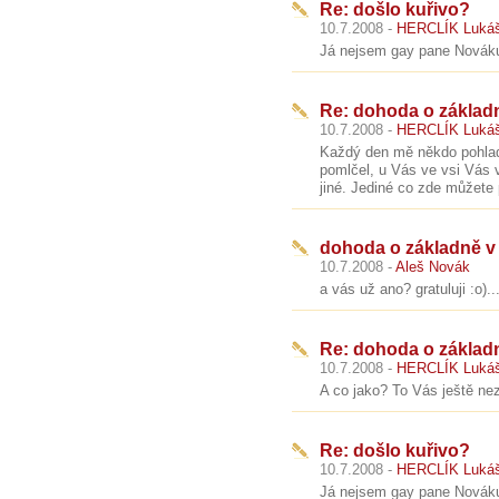
Re: došlo kuřivo?
10.7.2008 -
HERCLÍK Luká
Já nejsem gay pane Nováku. 
Re: dohoda o základn
10.7.2008 -
HERCLÍK Luká
Každý den mě někdo pohladí
pomlčel, u Vás ve vsi Vás 
jiné. Jediné co zde můžete 
dohoda o základně v 
10.7.2008 -
Aleš Novák
a vás už ano? gratuluji :o)..
Re: dohoda o základn
10.7.2008 -
HERCLÍK Luká
A co jako? To Vás ještě nez
Re: došlo kuřivo?
10.7.2008 -
HERCLÍK Luká
Já nejsem gay pane Nováku. 