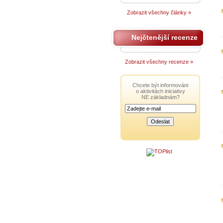
Zobrazit všechny články »
Nejčtenější recenze
Zobrazit všechny recenze »
Chcete být informováni
o aktivitách iniciativy
NE základnám?