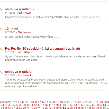
smlouva o radaru 2
9.7.2008 -
Aleš Novák
http://www.ceskamedia.cz/article.html?id=245187 abyste věděli, o čem je řeč :o)...
10...ristů
9.7.2008 -
Aleš Novák
:o) aha, takže ji raději nepoužíváte vůbec ......
Re: Re: Re: 10 sebeklamů, lží a demagií tradáristů
9.7.2008 -
Jan BANán
Vy používáte vlastní hlavu jenom někdy a považujete se za svépravného :-)). Děkuji
nepotřebuji se po vás opičit....
smlouva o radaru
9.7.2008 -
Petr Havelka
Tak dnes byla zveřejněna smlouva o radarové stanici. Dle smlouvy je jasné, že celá
řada argumentů, které iniciativa Ne základnám šíří jsou lživé. Např. na stránce 10x Ne
radaru jsou prokazatelně m...
ředchozí
]
1
2
3
4
5
6
7
8
9
10
11
12
13
14
15
16
17
18
19
20
21
22
23
24
25
26
27
28
29
30
3
2
33
34
35
36
37
38
39
40
41
42
43
44
45
46
47
48
49
50
51
52
53
54
55
56
57
58
59
60
61
6
3
64
65
66
67
68
69
70
71
72
73
74
75
76
77
78
79
80
81
82
83
84
85
86
87
88
89
90
91
92
9