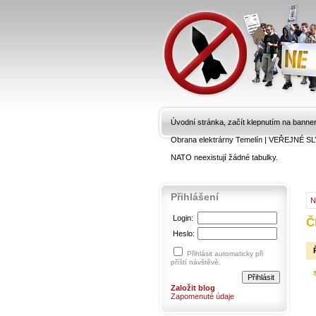
Úvodní stránka, začít klepnutím na banne
Obrana elektrárny Temelín
|
VEŘEJNÉ SL
NATO neexistují žádné tabulky.
Přihlášení
N
Login:
Č
Heslo:
Přihlásit automaticky při
příští návštěvě.
Založit blog
Zapomenuté údaje