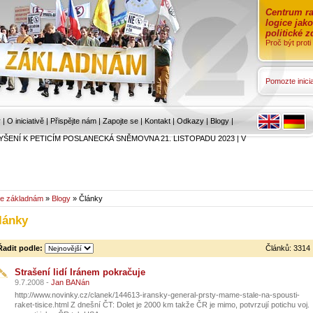
Centrum ra
logice jak
politické 
Proč být prot
Pomozte inicia
r
|
O iniciativě
|
Přispějte nám
|
Zapojte se
|
Kontakt
|
Odkazy
|
Blogy
|
YŠENÍ K PETICÍM POSLANECKÁ SNĚMOVNA 21. LISTOPADU 2023
|
V
e základnám
»
Blogy
» Články
lánky
Řadit podle:
Článků: 3314
Strašení lidí Iránem pokračuje
9.7.2008 -
Jan BANán
http://www.novinky.cz/clanek/144613-iransky-general-prsty-mame-stale-na-spousti-
raket-tisice.html Z dnešní ČT: Dolet je 2000 km takže ČR je mimo, potvrzují potichu voj.