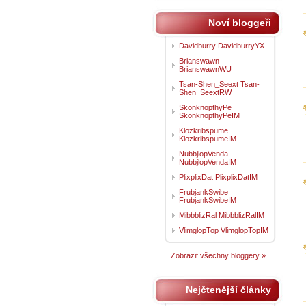
Noví bloggeři
Davidburry DavidburryYX
Brianswawn
BrianswawnWU
Tsan-Shen_Seext Tsan-
Shen_SeextRW
SkonknopthyPe
SkonknopthyPeIM
Klozkribspume
KlozkribspumeIM
NubbjlopVenda
NubbjlopVendaIM
PlixplixDat PlixplixDatIM
FrubjankSwibe
FrubjankSwibeIM
MibbblizRal MibbblizRalIM
VlimglopTop VlimglopTopIM
Zobrazit všechny bloggery »
Nejčtenější články