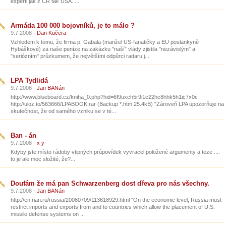
experti jak z ČR tak USA. ...
Armáda 100 000 bojovníků, je to málo ?
9.7.2008 -
Dan Kučera
Vzhledem k tomu, že firma p. Gabala (manžel US-fanatičky a EU poslankyně
Hybáškové) za naše peníze na zakázku "naší" vlády zjistila "nezávislým" a
"seriózním" průzkumem, že největšími odpůrci radaru j...
LPA Tydlidá
9.7.2008 -
Jan BANán
http://www.blueboard.cz/kniha_0.php?hid=6f9uxch5r9i1c22hc8hhk5h1ic7x0c
http://uloz.to/563666/LPABOOK.rar (Backup *.htm 25.4kB) "Zároveň LPA upozorňuje na
skutečnost, že od samého vzniku se v té...
Ban - án
9.7.2008 -
x y
Kdyby jste místo rádoby vtipných průpovídek vyvracel položené argumenty a teze ....
to je ale moc složité, že?...
Doufám že má pan Schwarzenberg dost dřeva pro nás všechny.
9.7.2008 -
Jan BANán
http://en.rian.ru/russia/20080709/113618929.html "On the economic level, Russia must
restrict imports and exports from and to countries which allow the placement of U.S.
missile defense systems on ...