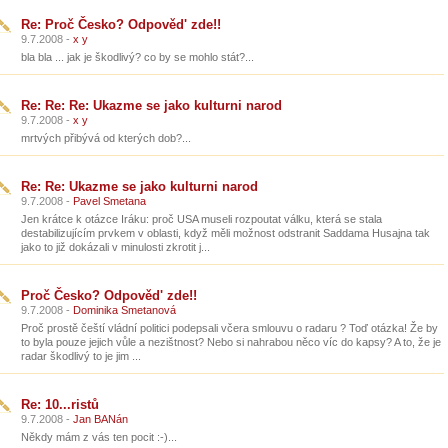
Re: Proč Česko? Odpověd' zde!!
9.7.2008 -
x y
bla bla ... jak je škodlivý? co by se mohlo stát?...
Re: Re: Re: Ukazme se jako kulturni narod
9.7.2008 -
x y
mrtvých přibývá od kterých dob?...
Re: Re: Ukazme se jako kulturni narod
9.7.2008 -
Pavel Smetana
Jen krátce k otázce Iráku: proč USA museli rozpoutat válku, která se stala
destabilizujícím prvkem v oblasti, když měli možnost odstranit Saddama Husajna tak
jako to již dokázali v minulosti zkrotit j...
Proč Česko? Odpověd' zde!!
9.7.2008 -
Dominika Smetanová
Proč prostě čeští vládní politici podepsali včera smlouvu o radaru ? Toď otázka! Že by
to byla pouze jejich vůle a nezištnost? Nebo si nahrabou něco víc do kapsy? A to, že je
radar škodlivý to je jim ...
Re: 10...ristů
9.7.2008 -
Jan BANán
Někdy mám z vás ten pocit :-)...