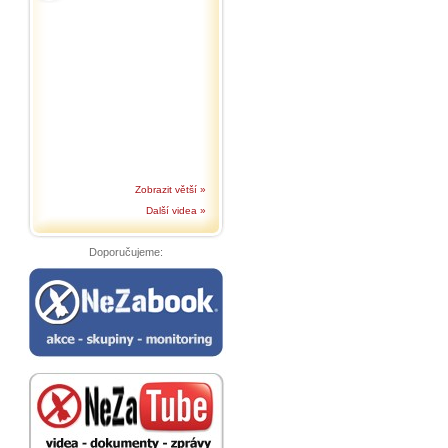
Zobrazit větší »
Další videa »
Doporučujeme: