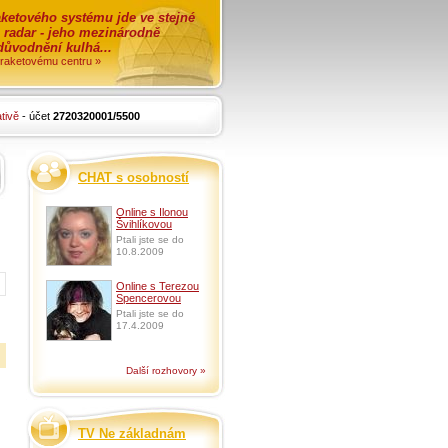
ketového systému jde ve stejné
o radar - jeho mezinárodně
zdůvodnění kulhá...
i raketovému centru »
tivě
- účet
2720320001/5500
CHAT s osobností
Online s Ilonou
Švihlíkovou
Ptali jste se do
10.8.2009
Online s Terezou
Spencerovou
Ptali jste se do
17.4.2009
Další rozhovory »
TV Ne základnám