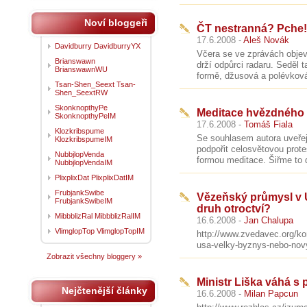
Noví bloggeři
ČT nestranná? Pche!
17.6.2008 -
Aleš Novák
Davidburry DavidburryYX
Včera se ve zprávách objevi
Brianswawn
drží odpůrci radaru. Seděl
BrianswawnWU
formě, džusová a polévková 
Tsan-Shen_Seext Tsan-
Shen_SeextRW
SkonknopthyPe
Meditace hvězdného m
SkonknopthyPeIM
17.6.2008 -
Tomáš Fiala
Klozkribspume
Se souhlasem autora uveřejň
KlozkribspumeIM
podpořit celosvětovou protes
NubbjlopVenda
formou meditace. Šiřme to 
NubbjlopVendaIM
PlixplixDat PlixplixDatIM
FrubjankSwibe
Vězeňský průmysl v 
FrubjankSwibeIM
druh otroctví?
MibbblizRal MibbblizRalIM
16.6.2008 -
Jan Chalupa
VlimglopTop VlimglopTopIM
http://www.zvedavec.org/k
usa-velky-byznys-nebo-novy-
Zobrazit všechny bloggery »
Ministr Liška váhá s
Nejčtenější články
16.6.2008 -
Milan Papcun