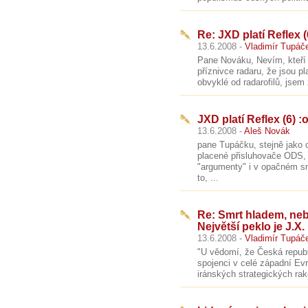
Re: JXD platí Reflex (
13.6.2008 -
Vladimír Tupáč
Pane Nováku, Nevím, kteří a
příznivce radaru, že jsou 
obvyklé od radarofilů, jsem
JXD platí Reflex (6) :o
13.6.2008 -
Aleš Novák
pane Tupáčku, stejně jako o
placené přisluhovače ODS, 
"argumenty" i v opačném s
to, ...
Re: Smrt hladem, ne
Největší peklo je J.X.
13.6.2008 -
Vladimír Tupáč
"U vědomí, že Česká republi
spojenci v celé západní Ev
iránských strategických rake