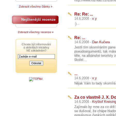
http://www.rozhlas.cz/izurn
Zobrazit všechny články »
Re: Re: ...
14.6.2008 -
x y
Nejčtenější recenze
:)...
Zobrazit všechny recenze »
Re: ...
14.6.2008 -
Dan Kučera
Chcete být informováni
Jestli tím skomíráním pane
o aktivitách iniciativy
NE základnám?
pseudoargumentů, tak máte
těle, na albánské teroristy
školst...
...
14.6.2008 -
x y
Nějak Vám to tady skomírá 
Za co vlastně J. X. D
14.6.2008 -
Kryštof Kreisin
Zajímalo by mne za co drží 
se dušoval, že chápe hlado
populismus českých politiků,