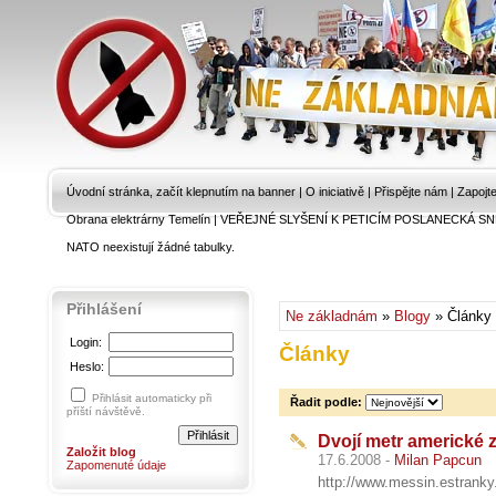
Úvodní stránka, začít klepnutím na banner
|
O iniciativě
|
Přispějte nám
|
Zapojt
Obrana elektrárny Temelín
|
VEŘEJNÉ SLYŠENÍ K PETICÍM POSLANECKÁ SN
NATO neexistují žádné tabulky.
Přihlášení
Ne základnám
»
Blogy
» Články
Login:
Články
Heslo:
Přihlásit automaticky při
Řadit podle:
příští návštěvě.
Dvojí metr americké z
Založit blog
17.6.2008 -
Milan Papcun
Zapomenuté údaje
http://www.messin.estranky.