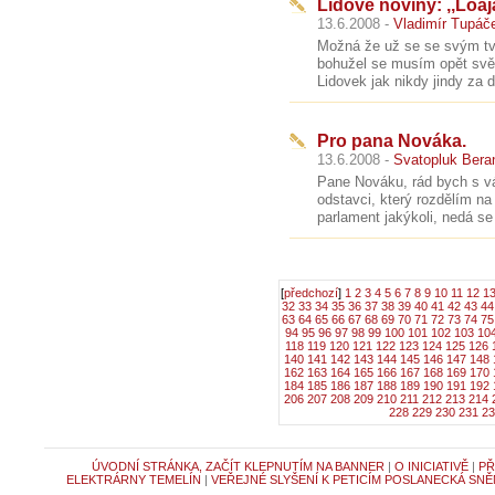
Lidové noviny: ,,Loa
13.6.2008 -
Vladimír Tupáč
Možná že už se se svým tvr
bohužel se musím opět svěři
Lidovek jak nikdy jindy za 
Pro pana Nováka.
13.6.2008 -
Svatopluk Bera
Pane Nováku, rád bych s v
odstavci, který rozdělím na
parlament jakýkoli, nedá se 
[
předchozí
]
1
2
3
4
5
6
7
8
9
10
11
12
1
32
33
34
35
36
37
38
39
40
41
42
43
44
63
64
65
66
67
68
69
70
71
72
73
74
75
94
95
96
97
98
99
100
101
102
103
10
118
119
120
121
122
123
124
125
126
140
141
142
143
144
145
146
147
148
162
163
164
165
166
167
168
169
170
184
185
186
187
188
189
190
191
192
206
207
208
209
210
211
212
213
214
228
229
230
231
23
ÚVODNÍ STRÁNKA, ZAČÍT KLEPNUTÍM NA BANNER
|
O INICIATIVĚ
|
PŘ
ELEKTRÁRNY TEMELÍN
|
VEŘEJNÉ SLYŠENÍ K PETICÍM POSLANECKÁ SNĚ