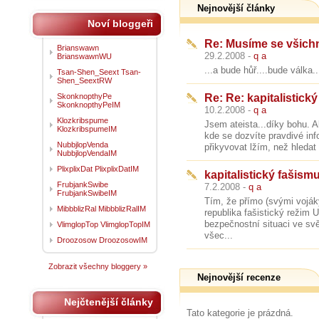
Nejnovější články
Noví bloggeři
Re: Musíme se všichni 
Brianswawn
29.2.2008 -
q a
BrianswawnWU
...a bude hůř....bude válka..
Tsan-Shen_Seext Tsan-
Shen_SeextRW
SkonknopthyPe
Re: Re: kapitalistick
SkonknopthyPeIM
10.2.2008 -
q a
Klozkribspume
Jsem ateista...díky bohu. A
KlozkribspumeIM
kde se dozvíte pravdivé info
NubbjlopVenda
přikyvovat lžím, než hledat
NubbjlopVendaIM
PlixplixDat PlixplixDatIM
kapitalistický fašism
FrubjankSwibe
7.2.2008 -
q a
FrubjankSwibeIM
Tím, že přímo (svými vojáky
MibbblizRal MibbblizRalIM
republika fašistický režim
bezpečnostní situaci ve svě
VlimglopTop VlimglopTopIM
všec...
Droozosow DroozosowIM
Zobrazit všechny bloggery »
Nejnovější recenze
Nejčtenější články
Tato kategorie je prázdná.