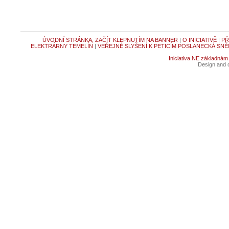
ÚVODNÍ STRÁNKA, ZAČÍT KLEPNUTÍM NA BANNER
|
O INICIATIVĚ
|
PŘ
ELEKTRÁRNY TEMELÍN
|
VEŘEJNÉ SLYŠENÍ K PETICÍM POSLANECKÁ SNĚ
Iniciativa NE základnám
Design and c