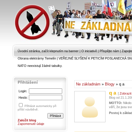
Úvodní stránka, začít klepnutím na banner
|
O iniciativě
|
Přispějte nám
|
Zapojt
Obrana elektrárny Temelín
|
VEŘEJNÉ SLYŠENÍ K PETICÍM POSLANECKÁ SN
NATO neexistují žádné tabulky.
Přihlášení
Ne základnám
»
Blogy
» q a
Login:
q a
[
Zobrazit 
Heslo:
Blog od 21.1.200
MOTTO:
Nikdo 
Přihlásit automaticky při
věří, že jsou s
příští návštěvě.
Postoj k zákla
Založit blog
Zapomenuté údaje