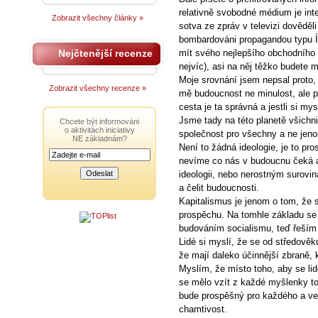
relativně svobodné médium je inte
Zobrazit všechny články »
sotva ze zpráv v televizi dověděl
bombardováni propagandou typu Í
Nejčtenější recenze
mít svého nejlepšího obchodního 
nejvíc), asi na něj těžko budete mí
Moje srovnání jsem nepsal proto,
Zobrazit všechny recenze »
mě budoucnost ne minulost, ale pro
cesta je ta správná a jestli si mys
Jsme tady na této planetě všichni
Chcete být informováni
o aktivitách iniciativy
společnost pro všechny a ne jeno
NE základnám?
Není to žádná ideologie, je to pros
nevíme co nás v budoucnu čeká a 
ideologii, nebo nerostným surovin
a čelit budoucnosti.
Kapitalismus je jenom o tom, že 
prospěchu. Na tomhle základu se 
budováním socialismu, teď řeším 
Lidé si myslí, že se od středověku
že mají daleko účinnější zbraně, kt
Myslím, že místo toho, aby se lid
se mělo vzít z každé myšlenky to 
bude prospěšný pro každého a ve
chamtivost.