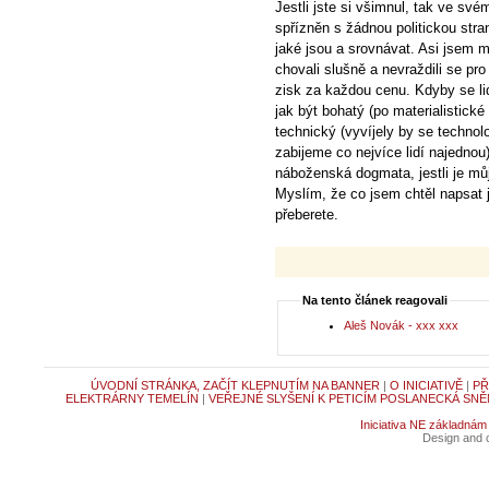
Jestli jste si všimnul, tak ve s
spřízněn s žádnou politickou stra
jaké jsou a srovnávat. Asi jsem m
chovali slušně a nevraždili se pro
zisk za každou cenu. Kdyby se li
jak být bohatý (po materialistické
technický (vyvíjely by se technol
zabijeme co nejvíce lidí najednou)
náboženská dogmata, jestli je můj
Myslím, že co jsem chtěl napsat 
přeberete.
Na tento článek reagovali
Aleš Novák - xxx xxx
ÚVODNÍ STRÁNKA, ZAČÍT KLEPNUTÍM NA BANNER
|
O INICIATIVĚ
|
PŘ
ELEKTRÁRNY TEMELÍN
|
VEŘEJNÉ SLYŠENÍ K PETICÍM POSLANECKÁ SNĚ
Iniciativa NE základnám
Design and c