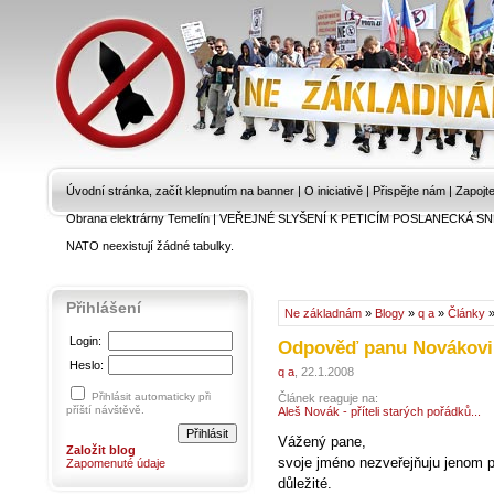
Úvodní stránka, začít klepnutím na banner
|
O iniciativě
|
Přispějte nám
|
Zapojt
Obrana elektrárny Temelín
|
VEŘEJNÉ SLYŠENÍ K PETICÍM POSLANECKÁ SN
NATO neexistují žádné tabulky.
Přihlášení
Ne základnám
»
Blogy
»
q a
»
Články
»
Login:
Odpověď panu Novákovi
Heslo:
q a
, 22.1.2008
Přihlásit automaticky při
Článek reaguje na:
příští návštěvě.
Aleš Novák - příteli starých pořádků...
Vážený pane,
Založit blog
svoje jméno nezveřejňuju jenom pro
Zapomenuté údaje
důležité.