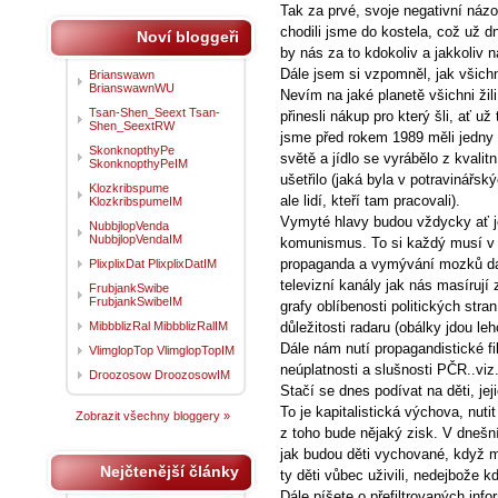
Tak za prvé, svoje negativní názo
chodili jsme do kostela, což už d
Noví bloggeři
by nás za to kdokoliv a jakkoliv n
Dále jsem si vzpomněl, jak všich
Brianswawn
BrianswawnWU
Nevím na jaké planetě všichni žili
Tsan-Shen_Seext Tsan-
přinesli nákup pro který šli, ať u
Shen_SeextRW
jsme před rokem 1989 měli jedny 
SkonknopthyPe
světě a jídlo se vyrábělo z kvali
SkonknopthyPeIM
ušetřilo (jaká byla v potravinářs
Klozkribspume
ale lidí, kteří tam pracovali).
KlozkribspumeIM
Vymyté hlavy budou vždycky ať j
NubbjlopVenda
NubbjlopVendaIM
komunismus. To si každý musí v 
propaganda a vymývání mozků dal
PlixplixDat PlixplixDatIM
televizní kanály jak nás masíruj
FrubjankSwibe
FrubjankSwibeIM
grafy oblíbenosti politických stra
MibbblizRal MibbblizRalIM
důležitosti radaru (obálky jdou le
Dále nám nutí propagandistické fi
VlimglopTop VlimglopTopIM
neúplatnosti a slušnosti PČR..viz
Droozosow DroozosowIM
Stačí se dnes podívat na děti, jeji
To je kapitalistická výchova, nuti
Zobrazit všechny bloggery »
z toho bude nějaký zisk. V dnešní
jak budou děti vychované, když m
Nejčtenější články
ty děti vůbec uživili, nedejbože 
Dále píšete o přefiltrovaných info